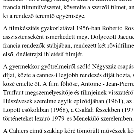
francia filmművészetet, követelte a szerzői filmet,
ki a rendező teremtő egyénisége.
A filmkészítés gyakorlatával 1956-ban Roberto Ross
asszisztenseként ismerkedett meg. Dolgozott Jacqu
francia rendezők stábjában, rendezett két rövidfilme
első, önéletrajzi ihletésű filmjét.
A gyermekkor gyötrelmeiről szóló Négyszáz csapás 
díjat, közte a cannes-i legjobb rendezés díját hozta
közé emelte őt. A film főhőse, Antoine - Jean-Pier
Truffaut megszemélyesítője és filmjeinek visszatérő
Húszévesek szerelme egyik epizódjában (1961), az 
Lopott csókokban (1968), a Családi fészekben (197
történeteket lezáró 1979-es Menekülő szerelemben.
A Cahiers című szaklap köré tömörült művészek k