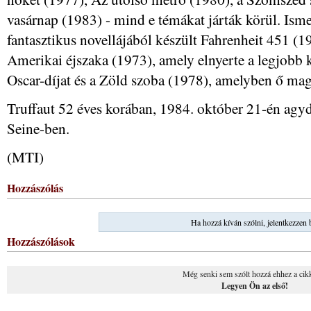
vasárnap (1983) - mind e témákat járták körül. Ism
fantasztikus novellájából készült Fahrenheit 451 (1
Amerikai éjszaka (1973), amely elnyerte a legjobb k
Oscar-díjat és a Zöld szoba (1978), amelyben ő maga 
Truffaut 52 éves korában, 1984. október 21-én agy
Seine-ben.
(MTI)
Hozzászólás
Ha hozzá kíván szólni, jelentkezzen 
Hozzászólások
Még senki sem szólt hozzá ehhez a cik
Legyen Ön az első!