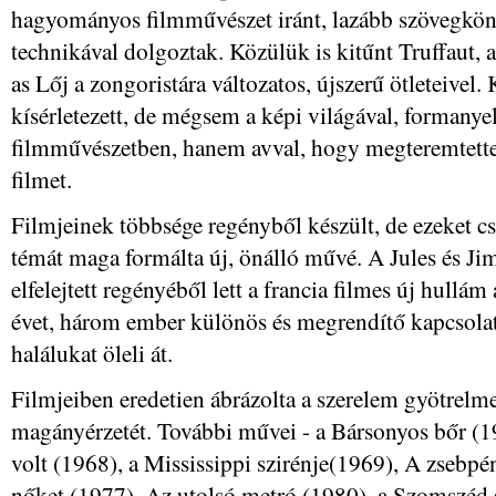
hagyományos filmművészet iránt, lazább szövegkön
technikával dolgoztak. Közülük is kitűnt Truffaut,
as Lőj a zongoristára változatos, újszerű ötleteive
kísérletezett, de mégsem a képi világával, formanyel
filmművészetben, hanem avval, hogy megteremtette
filmet.
Filmjeinek többsége regényből készült, de ezeket csa
témát maga formálta új, önálló művé. A Jules és Ji
elfelejtett regényéből lett a francia filmes új hullá
évet, három ember különös és megrendítő kapcsolatá
halálukat öleli át.
Filmjeiben eredetien ábrázolta a szerelem gyötrelmeit
magányérzetét. További művei - a Bársonyos bőr (
volt (1968), a Mississippi szirénje(1969), A zsebpénz
nőket (1977), Az utolsó metró (1980), a Szomszéd 