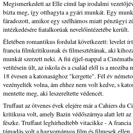
Megismerkedett az Elle című lap irodalmi vezetőjéve
bízta meg, így otthagyta a gyári munkát. Egy munk
fáradozott, amikor egy szélhámos miatt pénzügyi zű
intézkedésére fiatalkorúak nevelőintézetébe került.
Életében romantikus fordulat következett: levelet 
francia filmkritikusnak és filmesztétának, aki kihoza
munkát szerzett neki. A fiú éjjel-nappal a Cinémat
vetítésein ült, az iskola és a család elől is a mozib
18 évesen a katonasághoz "kergette". Fél év német
vezényelték volna, ám ehhez nem volt kedve, s kato
mentette meg, aki leszereltette védencét.
Truffaut az ötvenes évek elejére már a Cahiers du 
kritikusa volt, amely Bazin védőszárnya alatt lett a
fészke. Truffaut leghírhedtebb vitacikke - A francia
támadás volt a hagyományos film és filmesek ellen. 