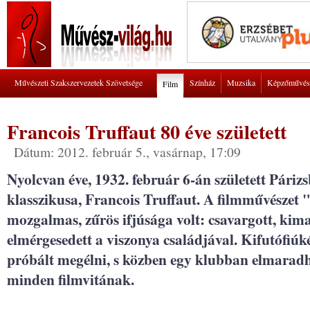
Művészeti Szakszervezetek Szövetsége
Színház
Muzsika
Képzőművés
Film
Francois Truffaut 80 éve született
Dátum: 2012. február 5., vasárnap, 17:09
Nyolcvan éve, 1932. február 6-án született Páriz
klasszikusa, Francois Truffaut. A filmművészet
mozgalmas, zűrös ifjúsága volt: csavargott, kima
elmérgesedett a viszonya családjával. Kifutófiú
próbált megélni, s közben egy klubban elmaradha
minden filmvitának.