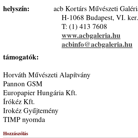
helyszín:
acb Kortárs Művészeti Galéri
H-1068 Budapest, VI. ker., Kir
T: (1) 413 7608
www.acbgaleria.hu
acbinfo@acbgaleria.hu
támogatók:
Horváth Művészeti Alapítvány
Pannon GSM
Europapier Hungária Kft.
Írókéz Kft.
Irokéz Gyűjtemény
TIMP nyomda
Hozzászólás