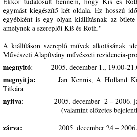
Ekkor tudatosult bennem, hogy Kiš és Rot
egymást kiegészítő két oldala. Ez hosszú idő
egyébként is egy olyan kiállításnak az ötle
amelynek a szereplői Kiš és Roth."
A kiállításon szereplő művek alkotásának i
Művészeti Alapítvány művészeti rezidencia-pro
megnyitó
: 2005. december 1., 19.00-21.
megnyitja:
Jan Kennis, A Holland Királ
Titkára
nyitva
: 2005. december 2 – 2006. jan
(valamint előzetes bejelentkez
zárva:
2005. december 24 – 2006. jan