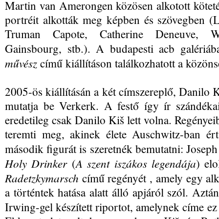
Martin van Amerongen közösen alkotott köteté
portréit alkották meg képben és szövegben (L
Truman Capote, Catherine Deneuve, W
Gainsbourg, stb.). A budapesti acb galéri
művész
című kiállításon találkozhatott a közön
2005-ös kiállításán a két címszereplő, Danilo K
mutatja be Verkerk. A festő így ír szándékair
eredetileg csak Danilo Kiš lett volna. Regényei
teremti meg, akinek élete Auschwitz-ban ért
második figurát is szeretnék bemutatni: Josep
Holy Drinker
A szent iszákos legendája
(
) el
Radetzkymarsch
című regényét , amely egy alko
a történtek hatása alatt álló apjáról szól. Az
Irwing-gel készített riportot, amelynek címe ez