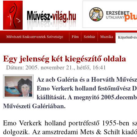
Művészeti Szakszervezetek Szövetsége
Film
Színház
Muzsika
Képzőművés
Egy jelenség két kiegészítő oldala
Dátum: 2005. november 21., hétfő, 16:41
Az acb Galéria és a Horváth Művész
Emo Verkerk holland festőművész Da
kiállítását. A megnyitó 2005.decemb
Művészeti Galériában.
Emo Verkerk holland portréfestő 1955-ben szü
dolgozik. Az amsztredami Mets & Schilt kiadó