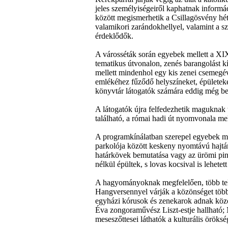
jeles személyiségeiről kaphatnak informáci
között megismerhetik a Csillagösvény hét
valamikori zarándokhellyel, valamint a s
érdeklődők.
A városséták során egyebek mellett a XIX
tematikus útvonalon, zenés barangolást k
mellett mindenhol egy kis zenei csemegé
emlékéhez fűződő helyszíneket, épületeke
könyvtár látogatók számára eddig még be 
A látogatók újra felfedezhetik maguknak
található, a római hadi út nyomvonala mel
A programkínálatban szerepel egyebek mell
parkolója között keskeny nyomtávú hajtá
határkövek bemutatása vagy az ürömi pin
nélkül épültek, s lovas kocsival is lehete
A hagyományoknak megfelelően, több telep
Hangversennyel várják a közönséget több
egyházi kórusok és zenekarok adnak közö
Éva zongoraművész Liszt-estje hallható; 
meseszőttesei láthatók a kulturális öröksé