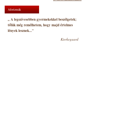
Aforizmák
„ A legszívesebben gyermekekkel beszélgetek;
tőlük még remélhetem, hogy majd értelmes
lények lesznek..."
Kierkegaard