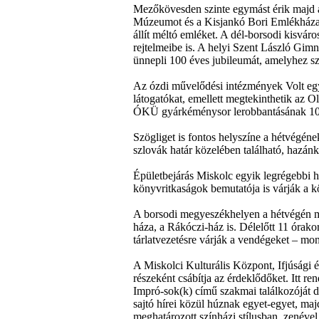
Mezőkövesden szinte egymást érik majd 
Múzeumot és a Kisjankó Bori Emlékházat
állít méltó emléket. A dél-borsodi kisvár
rejtelmeibe is. A helyi Szent László Gi
ünnepli 100 éves jubileumát, amelyhez sz
Az ózdi művelődési intézmények Volt egys
látogatókat, emellett megtekinthetik az Olv
ÓKÜ gyárkéménysor lerobbantásának 10. é
Szögliget is fontos helyszíne a hétvégéne
szlovák határ közelében található, hazán
Épületbejárás Miskolc egyik legrégebbi h
könyvritkaságok bemutatója is várják a 
A borsodi megyeszékhelyen a hétvégén me
háza, a Rákóczi-ház is. Délelőtt 11 órakor
tárlatvezetésre várják a vendégeket – mon
A Miskolci Kulturális Központ, Ifjúsági
részeként csábítja az érdeklődőket. Itt
Impró-sok(k) című szakmai találkozóját d
sajtó hírei közül húznak egyet-egyet, majd
meghatározott színházi stílusban, zenével