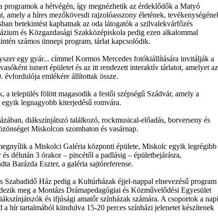
a programok a hétvégén, így megnézhetik az érdeklődők a Matyó
, amely a híres mezőkövesdi rajzolóasszony életének, tevékenységéne
osban betekintést kaphatnak az oda látogatók a szilvalekvárfőzés
mnázium és Közgazdasági Szakközépiskola pedig ezen alkalommal
intén számos ünnepi program, tárlat kapcsolódik.
zer egy gyár... címmel Kormos Mercedes fotókiállítására invitálják a
asóként ismert épületet és az itt rendezett interaktív tárlatot, amelyet az
vfordulója emlékére állítottak össze.
k, a település fölött magasodik a festői szépségű Szádvár, amely a
k egyik legnagyobb kiterjedésű romvára.
ázában, diákszínjátszó találkozó, rockmusical-előadás, borverseny és
közönséget Miskolcon szombaton és vasárnap.
gnyílik a Miskolci Galéria központi épülete, Miskolc egyik legrégibb
 és délután 3 órakor – pincétől a padlásig – épületbejárásra,
dta Barázda Eszter, a galéria sajtóreferense.
 és Szabadidő Ház pedig a Kultúrházak éjjel-nappal elnevezésű program
 rendezik meg a Montázs Drámapedagógiai és Közművelődési Egyesület
iákszínjátszók és ifjúsági amatőr színházak számára. A csoportok a nap
 a hír tartalmából kiindulva 15-20 perces színházi jelenetet készítenek
.