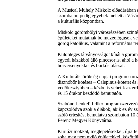
A Musical Műhely Miskolc előadásában a 
szombaton pedig egyebek mellett a Vásár
a kulturális központban.
Miskolc görömbölyi városrészében szinté
épületeket mutatnak be muzeológusok vez
görög katolikus, valamint a református te
Különleges látványosságot kínál a görömb
egyedi házakból álló pincesor is, ahol 
borversenyekkel és borkóstolással.
A Kulturális örökség napjai programsoroz
disznóbőr kötéses – Calepinus-kötetet és 
védőkesztyűben – kézbe is vehetik az é
és 15 órakor kezdődő bemutatón.
Szabóné Lenkefi Ildikó programszervező 
kapcsolódva azok a diákok, akik ez év sz
szóló értesítést bemutatva szombaton 10 é
Ferenc Megyei Könyvtárba.
Kuriózumokkal, meglepetésekkel, újra fe
soha meg nem nyíló épületekkel, közöttü