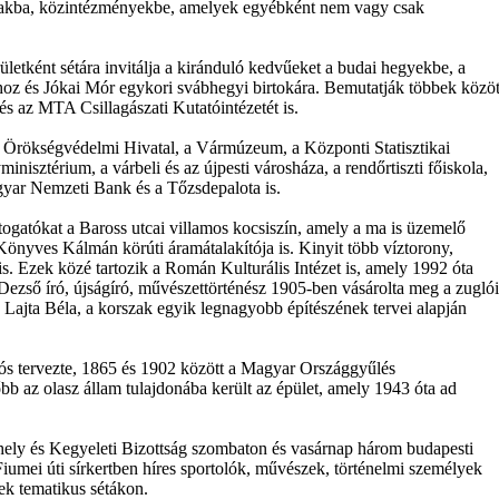
ázakba, közintézményekbe, amelyek egyébként nem vagy csak
etként sétára invitálja a kiránduló kedvűeket a budai hegyekbe, a
hoz és Jókai Mór egykori svábhegyi birtokára. Bemutatják többek közöt
 és az MTA Csillagászati Kutatóintézetét is.
s Örökségvédelmi Hivatal, a Vármúzeum, a Központi Statisztikai
nisztérium, a várbeli és az újpesti városháza, a rendőrtiszti főiskola,
yar Nemzeti Bank és a Tőzsdepalota is.
togatókat a Baross utcai villamos kocsiszín, amely a ma is üzemelő
önyves Kálmán körúti áramátalakítója is. Kinyit több víztorony,
t is. Ezek közé tartozik a Román Kulturális Intézet is, amely 1992 óta
ezső író, újságíró, művészettörténész 1905-ben vásárolta meg a zuglói
en Lajta Béla, a korszak egyik legnagyobb építészének tervei alapján
lós tervezte, 1865 és 1902 között a Magyar Országgyűlés
b az olasz állam tulajdonába került az épület, amely 1943 óta ad
khely és Kegyeleti Bizottság szombaton és vasárnap három budapesti
Fiumei úti sírkertben híres sportolók, művészek, történelmi személyek
k tematikus sétákon.