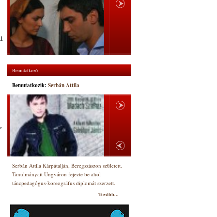
t
Bemutatkozó
Bemutatkozik:
Serbán Attila
,
Serbán Attila Kárpátalján, Beregszászon született.
Tanulmányait Ungváron fejezte be ahol
táncpedagógus-koreográfus diplomát szerzett.
Tovább...