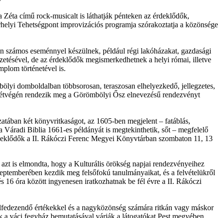
Zéta című rock-musicalt is láthatják pénteken az érdeklődők,
helyi Tehetségpont improvizációs programja szórakoztatja a közönsége
n számos eseménnyel készülnek, például régi lakóházakat, gazdasági
etésével, de az érdeklődők megismerkedhetnek a helyi római, illetve
mplom történetével is.
ölyi domboldalban többsorosan, teraszosan elhelyezkedő, jellegzetes,
a hétvégén rendezik meg a Görömbölyi Ősz elnevezésű rendezvényt
atában két könyvritkaságot, az 1605-ben megjelent – fatáblás,
a Váradi Biblia 1661-es példányát is megtekinthetik, sőt – megfelelő
rdeklődők a II. Rákóczi Ferenc Megyei Könyvtárban szombaton 11, 13
azt is elmondta, hogy a Kulturális örökség napjai rendezvényeihez
eptemberében kezdik meg felsőfokú tanulmányaikat, és a felvételükről
s 16 óra között ingyenesen iratkozhatnak be fél évre a II. Rákóczi
lfedezendő értékekkel és a nagyközönség számára ritkán vagy máskor
k a váci fegyház bemutatásával várják a látogatókat Pest megyében