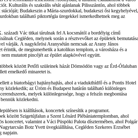
ót. Kulturális és szakrális sétát ajánlanak Pilisszántón, ahol többek
 stációját; Budakeszin a Mária-szurdokkal, budakeszi ősi kegyhelyével
zurdokban található piktortégla üregekkel ismerkedhetnek meg az
. századi Vác titkai tárulnak fel A kocsmától a bordélyig című
ínálnak Cegléden, melynek során a résztvevőket az épületek bemutatás
vel várják. A nagykőrösi Aranysétán nemcsak az Arany János
t érintik, de megismerhetik a katolikus templom, a városháza és a
nem mutatott pincéjét az épület alapkövével együtt.
 többek között Petőfi szüleinek házát Dömsödön vagy az Érd-Ófaluban
lett emelkedő minaretet is.
ett a biatorbágyi hajtányhajtás, ahol a viadukthídfő és a Pontis Hotel
ny közlekedik; az Üröm és Budapest határán található különleges
cerendszerek, melyek különlegessége, hogy a felszín megbontása
tt bennük közlekedni.
ülésen is kiállítások, koncertek színesítik a programot.
ek között Szigetújfalun a Szent Lénárd Plébániatemplomban, ahol
s koncertet, valamint a Váci Püspöki Palota dísztermében, ahol Polgár
Nagytarcsán Botz Yvett üvegkiállítása, Cegléden Szekeres Erzsébet
g napjain.