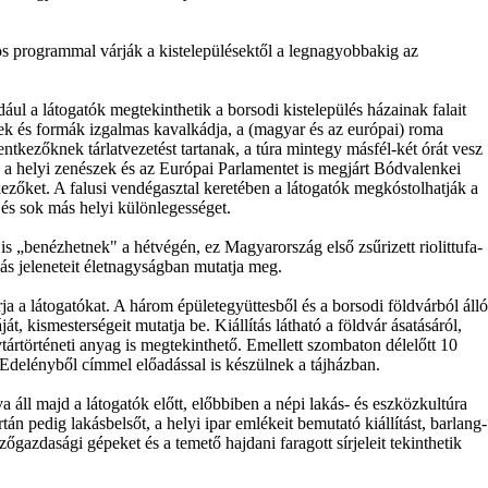
 programmal várják a kistelepülésektől a legnagyobbakig az
ul a látogatók megtekinthetik a borsodi kistelepülés házainak falait
nek és formák izgalmas kavalkádja, a (magyar és az európai) roma
lentkezőknek tárlatvezetést tartanak, a túra mintegy másfél-két órát vesz
 a helyi zenészek és az Európai Parlamentet is megjárt Bódvalenkei
ezőket. A falusi vendégasztal keretében a látogatók megkóstolhatják a
 és sok más helyi különlegességet.
„benézhetnek" a hétvégén, ez Magyarország első zsűrizett riolittufa-
ás jeleneteit életnagyságban mutatja meg.
a a látogatókat. A három épületegyüttesből és a borsodi földvárból álló
, kismesterségeit mutatja be. Kiállítás látható a földvár ásatásáról,
vtártörténeti anyag is megtekinthető. Emellett szombaton délelőtt 10
ek Edelényből címmel előadással is készülnek a tájházban.
va áll majd a látogatók előtt, előbbiben a népi lakás- és eszközkultúra
ortán pedig lakásbelsőt, a helyi ipar emlékeit bemutató kiállítást, barlang-
ezőgazdasági gépeket és a temető hajdani faragott sírjeleit tekinthetik