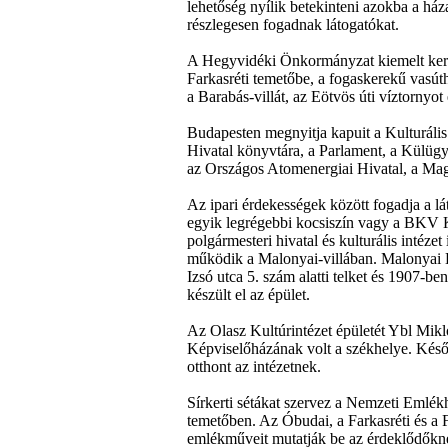
lehetőség nyílik betekinteni azokba a h
részlegesen fogadnak látogatókat.
A Hegyvidéki Önkormányzat kiemelt kerül
Farkasréti temetőbe, a fogaskerekű vasút
a Barabás-villát, az Eötvös úti víztornyot
Budapesten megnyitja kapuit a Kulturáli
Hivatal könyvtára, a Parlament, a Külügymi
az Országos Atomenergiai Hivatal, a Mag
Az ipari érdekességek között fogadja a lá
egyik legrégebbi kocsiszín vagy a BKV K
polgármesteri hivatal és kulturális intéze
működik a Malonyai-villában. Malonyai D
Izsó utca 5. szám alatti telket és 1907-b
készült el az épület.
Az Olasz Kultúrintézet épületét Ybl Mik
Képviselőházának volt a székhelye. Későb
otthont az intézetnek.
Sírkerti sétákat szervez a Nemzeti Emlé
temetőben. Az Óbudai, a Farkasréti és a 
emlékműveit mutatják be az érdeklődőkne