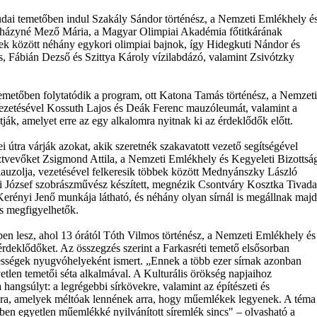
dai temetőben indul Szakály Sándor történész, a Nemzeti Emlékhely é
abházyné Mező Mária, a Magyar Olimpiai Akadémia főtitkárának
bek között néhány egykori olimpiai bajnok, így Hidegkuti Nándor és
us, Fábián Dezső és Szittya Károly vízilabdázó, valamint Zsivótzky
emetőben folytatódik a program, ott Katona Tamás történész, a Nemzeti
vezetésével Kossuth Lajos és Deák Ferenc mauzóleumát, valamint a
ák, amelyet erre az egy alkalomra nyitnak ki az érdeklődők előtt.
i útra várják azokat, akik szeretnék szakavatott vezető segítségével
sztvevőket Zsigmond Attila, a Nemzeti Emlékhely és Kegyeleti Bizottsá
alauzolja, vezetésével felkeresik többek között Mednyánszky László
 József szobrászművész készített, megnézik Csontváry Kosztka Tivada
Kerényi Jenő munkája látható, és néhány olyan sírnál is megállnak majd
is megfigyelhetők.
őben lesz, ahol 13 órától Tóth Vilmos történész, a Nemzeti Emlékhely és
érdeklődőket. Az összegzés szerint a Farkasréti temető elsősorban
ességek nyugvóhelyeként ismert. „Ennek a több ezer sírnak azonban
etlen temetői séta alkalmával. A Kulturális örökség napjaihoz
angsúlyt: a legrégebbi sírkövekre, valamint az építészeti és
rokra, amelyek méltóak lennének arra, hogy műemlékek legyenek. A téma
őben egyetlen műemlékké nyilvánított síremlék sincs" – olvasható a