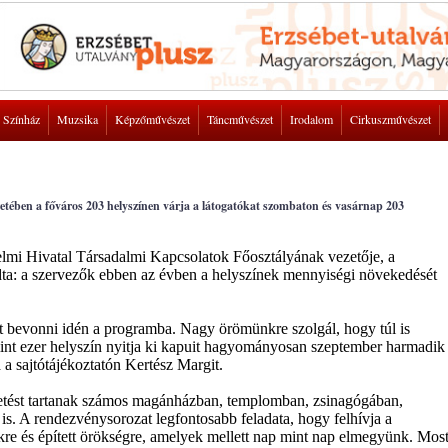
Színház
Muzsika
Képzőművészet
Táncművészet
Irodalom
Cirkuszművészet
etében a főváros 203 helyszínen várja a látogatókat szombaton és vasárnap 203
elmi Hivatal Társadalmi Kapcsolatok Főosztályának vezetője, a
ta: a szervezők ebben az évben a helyszínek mennyiségi növekedését
ínt bevonni idén a programba. Nagy örömünkre szolgál, hogy túl is
mint ezer helyszín nyitja ki kapuit hagyományosan szeptember harmadik
á a sajtótájékoztatón Kertész Margit.
zetést tartanak számos magánházban, templomban, zsinagógában,
s. A rendezvénysorozat legfontosabb feladata, hogy felhívja a
re és épített örökségre, amelyek mellett nap mint nap elmegyünk. Mos