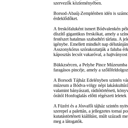
szervezők közleményében.
Borsod-Abaúj-Zemplénben idén is számos
érdeklődőket.
A freskófaluként ismert Bódvalenkén példá
díszítő gigantikus freskókat, amely a szí
festészet hatalmas szabadtéri tárlata. A je
igénybe. Emellett mindkét nap délutánján
Asszonykórus szórakoztatják a faluba érk
káposztás lecsót vakaróval, a hajtványost
Bükkzsércen, a Pelyhe Pince Múzeumba is 
faragásos pincéje, amely a szőlőfeldolgoz
A Borsodi Tájház Edelényben szintén várj
múzeum a Bódva-völgy népi lakáskultúráját
valamint bányászati, rádiótörténeti, köny
órától Honfoglalás előtti régészeti lelet
A Füzéri és a Jósvafői tájház szintén nyit
szerepel a palettán, a jellegzetes tornai p
kutatástörténeti kiállítást, múlt századi m
meg a látogatók.