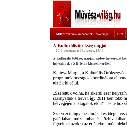
Művészeti Szakszervezetek Szövetsége
Film
A Kulturális örökség napjai
2011. szeptember 14., szerda, 15:19
A Kulturális örökség napjai rendezvénysorozat ker
helyszínnel, a XII. lett a kiemelt kerület.
Kertész Margit, a Kulturális Örökségvéd
programok országos koordinátora elmond
tűzték ki célul.
„Szerettük volna, ha sikerül ezer helysz
szárnyaltuk a tervet, így 2011-ben több 
hétvégéjén a látogatók előtt” – tette hozz
Szervezett ingyenes túrákat és idegenve
galériában, múzeumban és közhivatalban i
figyelmet azokra az értékekre, műemlékek