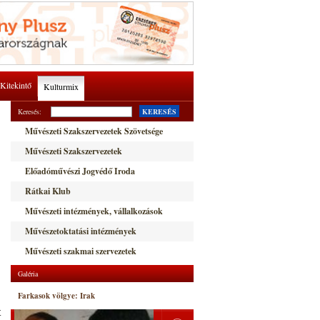
Kitekintő
Kulturmix
Keresés:
KERESÉS
Művészeti Szakszervezetek Szövetsége
Művészeti Szakszervezetek
Előadóművészi Jogvédő Iroda
Rátkai Klub
Művészeti intézmények, vállalkozások
Művészetoktatási intézmények
Művészeti szakmai szervezetek
Galéria
Farkasok völgye: Irak
t