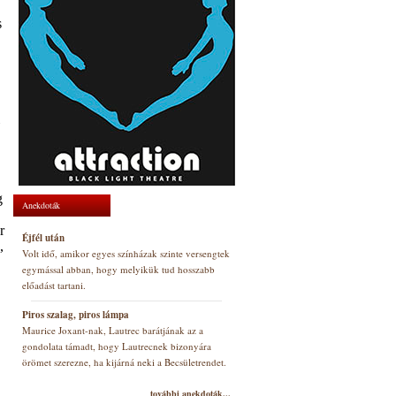
s
g
Anekdoták
r
Éjfél után
,
Volt idő, amikor egyes színházak szinte versengtek
egymással abban, hogy melyikük tud hosszabb
előadást tartani.
Piros szalag, piros lámpa
Maurice Joxant-nak, Lautrec barátjának az a
gondolata támadt, hogy Lautrecnek bizonyára
örömet szerezne, ha kijárná neki a Becsületrendet.
további anekdoták...