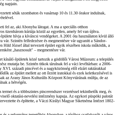
ég napjain.
zetett séták szombaton és vasárnap 10 és 11.30 órakor indulnak,
ételével.
i fel az, aki Abonyba látogat. A ma a speciális otthon
ros tizenhárom kúriája közül az egyetlen, amely fel van újítva.
épülete hívja a kíváncsi vendégeket. A 2001 óta használaton kívül álló
sra vár. Szintén felfedezésre és megmentésre vár ugyanitt a Sándor-
n Hild József által tervezett épület egyik részében iskola működik, a
zemként „hasznosult" – megmentésre vár.
et kínáló épületek közé tartozik a gödöllői Városi Múzeum: a település
sz mutatja be. Szintén titkok tárulnak fel a váci levéltárban: a 2006-
gy XVI. századi pincével és a nagyközönség elől elzárt raktárakkal
dők az épület mellett az ott őrzött iratokkal és ezek keletkezésével is
k az Arany János Kulturális Központ Könyvtárának múltja, de az
álnak a hétvégén.
 termei és a többszintes pincerendszer vezetéssel tekinthetők meg, és
viselő oktatási-nevelési intézmény kapuja. Az egykori püspöki palotát
rveztette és építtette, a Váczi Királyi Magyar Siketnéma Intézet 1802-
ikus és a református temetőhöz Abonyban, a túrához csatlakozók a város