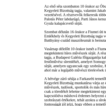
Az első séta szombaton 10 órakor az Óbu
Kegyeleti Bizottság tagja, valamint Jak
vezetésével. A résztvevők felkeresik töb
Palotás Péter labdarúgó, Parti János ken
Gyula kalapácsvető sírját.
Szombat délután 16 órakor a Fiumei úti t
Emlékhely és Kegyeleti Bizottság tagja 
Batthyány-család mauzóleumát is bemutatj
Vasárnap délelőtt 10 órakor ismét a Fiume
megtekinteni híres művészek sírját. A ré
tagja, a Budapest Galéria főigazgatója k
festőművész síremlékét, amelyet Somogyi
sírját, amelyen ugyancsak egy szobrász, 
ahol már a legújabb művészi törekvések 
A hétvége záró sétája a Farkasréti temet
Kegyeleti Bizottság munkatársa várja az 
művészek, tudósok, sportolók és más hír
csak a töredékét lehetne megtekinteni egy
kapcsolódva máshová érdemes helyezni a h
szobrászati értékekre, tehát azokra a sí
fontosságát jól jelzi, hogy ebben a temet