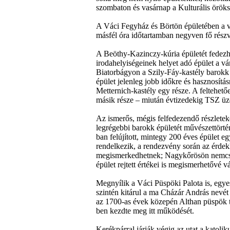
szombaton és vasárnap a Kulturális öröks
A Váci Fegyház és Börtön épületében a ve
másfél óra időtartamban negyven fő részv
A Beöthy-Kazinczy-kúria épületét fedezhet
irodahelyiségeinek helyet adó épület a vá
Biatorbágyon a Szily-Fáy-kastély barokk 
épület jelenleg jobb időkre és hasznosítá
Metternich-kastély egy része. A feltehetőe
másik része – miután évtizedekig TSZ ü
Az ismerős, mégis felfedezendő részletek
legrégebbi barokk épületét művészettörténé
ban felújított, mintegy 200 éves épület e
rendelkezik, a rendezvény során az érdeklő
megismerkedhetnek; Nagykőrösön nemcsa
épület rejtett értékei is megismerhetővé v
Megnyílik a Váci Püspöki Palota is, egyes
szintén kitárul a ma Cházár András nevét 
az 1700-as évek közepén Althan püspök te
ben kezdte meg itt működését.
Kerékpárral járják végig az utat a katol