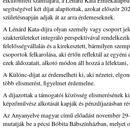
elkülönített számlájára, a Lénárd Kata Emlékalapba
segítségével két díjat alapítottak, azokat először 2
születésnapján adják át az arra érdemeseknek.
A Lénárd Kata-díjra olyan személy vagy csoport jele
szakterületeket integráló perspektívával rendelkezik
felelősségvállalás és a kirekesztett, bármilyen szem
csoportok felkarolása, aki értőn reflektál az egyéni 
ezek áldozatait, alkotó módon áll hozzá a lélektan
A Különc-díjat az érdemelheti ki, aki nézetei, elgon
több elismerést, figyelmet érdemelne.
A díjazottak a támogatói közösség elismerésének kif
képzőművész alkotását kapják és pénzdíjazásban ré
Az Anyanyelve magyar című előadást november 29-én
mutatják be a pécsi Bóbita Bábszínházban, melyet on