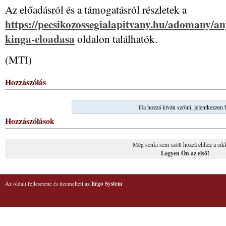
Az előadásról és a támogatásról részletek a
https://pecsikozossegialapitvany.hu/adomany/a
kinga-eloadasa
oldalon találhatók.
(MTI)
Hozzászólás
Ha hozzá kíván szólni, jelentkezzen 
Hozzászólások
Még senki sem szólt hozzá ehhez a cik
Legyen Ön az első!
Az oldalt fejlesztette és üzemelteti az
Ergo System