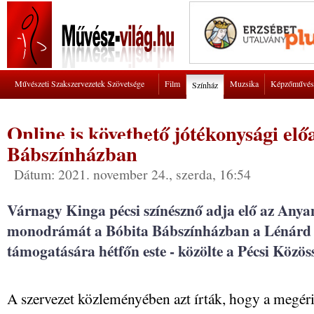
Művészeti Szakszervezetek Szövetsége
Film
Muzsika
Képzőművés
Színház
Online is követhető jótékonysági elő
Bábszínházban
Dátum: 2021. november 24., szerda, 16:54
Várnagy Kinga pécsi színésznő adja elő az Any
monodrámát a Bóbita Bábszínházban a Lénárd
támogatására hétfőn este - közölte a Pécsi Közös
A szervezet közleményében azt írták, hogy a megéri