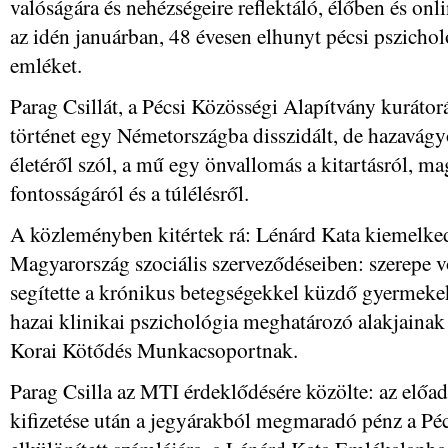
valóságára és nehézségeire reflektáló, élőben és o
az idén januárban, 48 évesen elhunyt pécsi pszichol
emléket.
Parag Csillát, a Pécsi Közösségi Alapítvány kurátorá
történet egy Németországba disszidált, de hazavág
életéről szól, a mű egy önvallomás a kitartásról, ma
fontosságáról és a túlélésről.
A közleményben kitértek rá: Lénárd Kata kiemelked
Magyarország szociális szerveződéseiben: szerepe v
segítette a krónikus betegségekkel küzdő gyermekeket
hazai klinikai pszichológia meghatározó alakjaina
Korai Kötődés Munkacsoportnak.
Parag Csilla az MTI érdeklődésére közölte: az előad
kifizetése után a jegyárakból megmaradó pénz a Pé