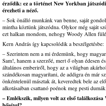
érződik: ez a történet New Yorkban játszód
érezheti a néző.
– Sok önálló munkánk van benne, saját gondola
mintha köztünk játszódna. Olykor még saját szö
ezt halkan mondom, nehogy Woody Allen fülé
Kern András így kapcsolódik a beszélgetésbe:
– Szerintem nem a mi érdemünk, hogy magyar tör
Sam!, hanem a szerzőé, mert ő olyan édesen és
általános emberiről, hogy az a világban akárh
szándékosan magyarítani, de addigra én már szi
önkéntelenül másztak át, keveredtek bele az 
alkotásaiban csattanó poénok meg pesti dumák
– Emlékszik, milyen volt az első találkozás
hősével?