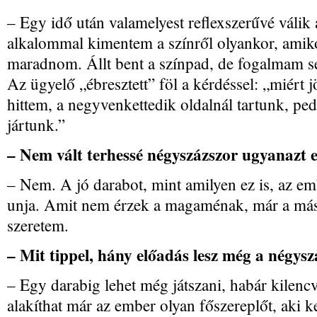
– Egy idő után valamelyest reflexszerűvé válik a
alkalommal kimentem a színről olyankor, amikor
maradnom. Állt bent a színpad, de fogalmam s
Az ügyelő „ébresztett” föl a kérdéssel: „miért jö
hittem, a negyvenkettedik oldalnál tartunk, ped
jártunk.”
– Nem vált terhessé négyszázszor ugyanazt e
– Nem. A jó darabot, mint amilyen ez is, az e
unja. Amit nem érzek a magaménak, már a má
szeretem.
– Mit tippel, hány előadás lesz még a négys
– Egy darabig lehet még játszani, habár kilen
alakíthat már az ember olyan főszereplőt, aki k