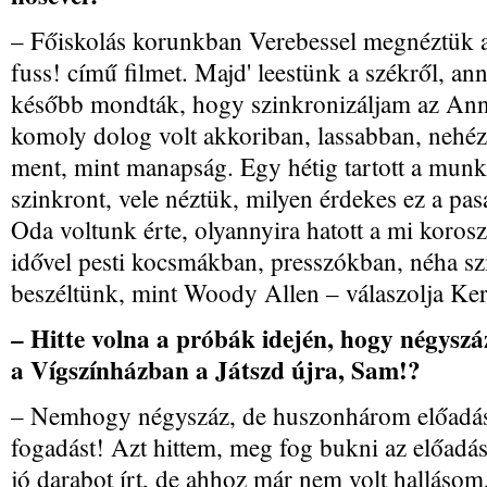
– Főiskolás korunkban Verebessel megnéztük a
fuss! című filmet. Majd' leestünk a székről, an
később mondták, hogy szinkronizáljam az Anni
komoly dolog volt akkoriban, lassabban, neh
ment, mint manapság. Egy hétig tartott a munk
szinkront, vele néztük, milyen érdekes ez a pasa
Oda voltunk érte, olyannyira hatott a mi korosz
idővel pesti kocsmákban, presszókban, néha sz
beszéltünk, mint Woody Allen – válaszolja Ker
– Hitte volna a próbák idején, hogy négyszá
a Vígszínházban a Játszd újra, Sam!?
– Nemhogy négyszáz, de huszonhárom előadás
fogadást! Azt hittem, meg fog bukni az előad
jó darabot írt, de ahhoz már nem volt halláso