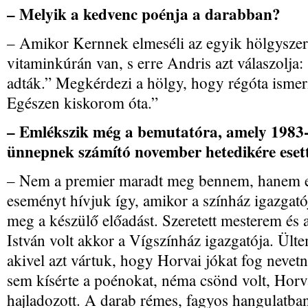
– Melyik a kedvenc poénja a darabban?
– Amikor Kernnek elmeséli az egyik hölgyszer
vitaminkúrán van, s erre Andris azt válaszolja
adták.” Megkérdezi a hölgy, hogy régóta isme
Egészen kiskorom óta.”
– Emlékszik még a bemutatóra, amely 1983
ünnepnek számító november hetedikére eset
– Nem a premier maradt meg bennem, hanem e
eseményt hívjuk így, amikor a színház igazgató
meg a készülő előadást. Szeretett mesterem és 
István volt akkor a Vígszínház igazgatója. Ült
akivel azt vártuk, hogy Horvai jókat fog nevet
sem kísérte a poénokat, néma csönd volt, Horv
hajladozott. A darab rémes, fagyos hangulatban