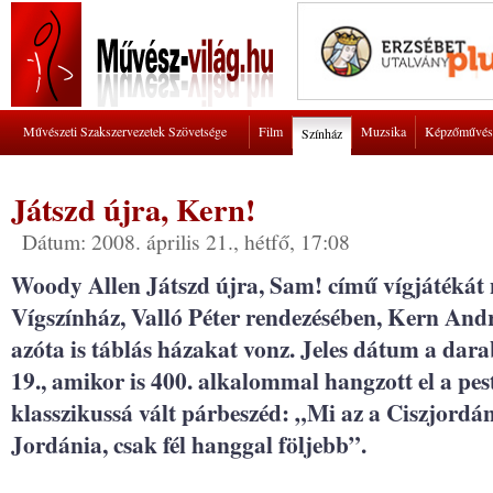
Művészeti Szakszervezetek Szövetsége
Film
Muzsika
Képzőművés
Színház
Játszd újra, Kern!
Dátum: 2008. április 21., hétfő, 17:08
Woody Allen Játszd újra, Sam! című vígjátékát 
Vígszínház, Valló Péter rendezésében, Kern Andr
azóta is táblás házakat vonz. Jeles dátum a dara
19., amikor is 400. alkalommal hangzott el a pe
klasszikussá vált párbeszéd: „Mi az a Ciszjordá
Jordánia, csak fél hanggal följebb”.