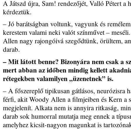
A Játszd újra, Sam! rendezőjét, Valló Pétert a 
kérdeztük.
– Jó barátságban voltunk, vagyunk és reméle
kerestem valami neki valót színművet – mesél
Allen nagy rajongóivá szegődtünk, örültem, am
darab.
– Mit látott benne? Bizonyára nem csak a sz
mert abban az időben mindig kellett akadni
rétegekben valamilyen „üzenetnek” is.
– A főszereplő tipikusan gátlásos, neurózisra 
férfi, akit Woody Allen a filmjeiben és Kern a
megjelenít. Alkata nem is annyira ritkaság, mi
darab sok humorral mutatja meg ennek a típusn
amelyhez kicsit-nagyon magunkat is tartozónak