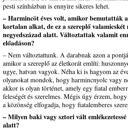
pesti színházban is ennyire sikeres lehet.
– Harmincöt éves volt, amikor bemutatták 
kortalan alkat, de ez a szereplő valamicskét
negyedszázad alatt. Változtattak valamit en
előadáson?
– Nem változtattunk. A darabnak azon a pontjá
amikor a szereplő az életkorát említi: huszonnyo
ugye, hatvan vagyok. Néha ki is hagyom az év
olyanokat mondok, hogy harmincnyolc vagy ne
akkor is olyan történet, amely egy fiatal emberrő
feleségét és szerelmes. Mégis úgy érzem, hogy 
a közönség elfogadja, hogy fiatalemberes szere
– Milyen baki vagy sztori vált emlékezetessé
alatt?