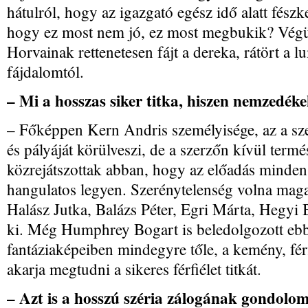
hátulról, hogy az igazgató egész idő alatt fés
hogy ez most nem jó, ez most megbukik? Vég
Horvainak rettenetesen fájt a dereka, rátört a 
fájdalomtól.
– Mi a hosszas siker titka, hiszen nemzedék
– Főképpen Kern Andris személyisége, az a szer
és pályáját körülveszi, de a szerzőn kívül ter
közrejátszottak abban, hogy az előadás minden 
hangulatos legyen. Szerénytelenség volna maga
Halász Jutka, Balázs Péter, Egri Márta, Hegy
ki. Még Humphrey Bogart is beledolgozott ebbe
fantáziaképeiben mindegyre tőle, a kemény, férf
akarja megtudni a sikeres férfiélet titkát.
– Azt is a hosszú széria zálogának gondolo