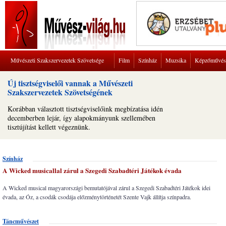
Művészeti Szakszervezetek Szövetsége
Film
Színház
Muzsika
Képzőművés
Új tisztségviselői vannak a Művészeti
Szakszervezetek Szövetségének
Korábban választott tisztségviselőink megbízatása idén
decemberben lejár, így alapokmányunk szellemében
tisztújítást kellett végeznünk.
Színház
A Wicked musicallal zárul a Szegedi Szabadtéri Játékok évada
A Wicked musical magyarországi bemutatójával zárul a Szegedi Szabadtéri Játékok idei
évada, az Óz, a csodák csodája előzménytörténetét Szente Vajk állítja színpadra.
Táncművészet