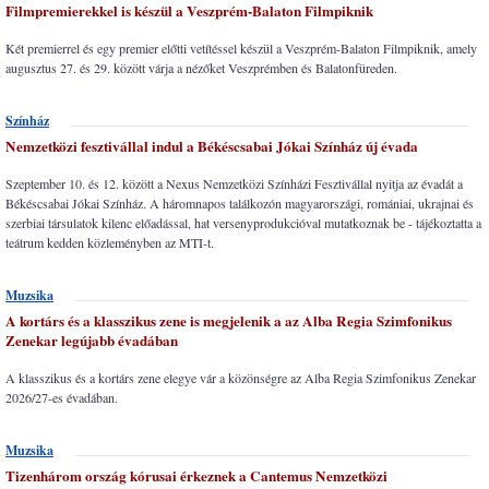
Filmpremierekkel is készül a Veszprém-Balaton Filmpiknik
Két premierrel és egy premier előtti vetítéssel készül a Veszprém-Balaton Filmpiknik, amely
augusztus 27. és 29. között várja a nézőket Veszprémben és Balatonfüreden.
Színház
Nemzetközi fesztivállal indul a Békéscsabai Jókai Színház új évada
Szeptember 10. és 12. között a Nexus Nemzetközi Színházi Fesztivállal nyitja az évadát a
Békéscsabai Jókai Színház. A háromnapos találkozón magyarországi, romániai, ukrajnai és
szerbiai társulatok kilenc előadással, hat versenyprodukcióval mutatkoznak be - tájékoztatta a
teátrum kedden közleményben az MTI-t.
Muzsika
A kortárs és a klasszikus zene is megjelenik a az Alba Regia Szimfonikus
Zenekar legújabb évadában
A klasszikus és a kortárs zene elegye vár a közönségre az Alba Regia Szimfonikus Zenekar
2026/27-es évadában.
Muzsika
Tizenhárom ország kórusai érkeznek a Cantemus Nemzetközi