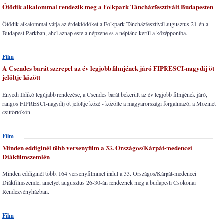
Ötödik alkalommal rendezik meg a Folkpark Táncházfesztivált Budapesten
Ötödik alkalommal várja az érdeklődőket a Folkpark Táncházfesztivál augusztus 21-én a
Budapest Parkban, ahol aznap este a népzene és a néptánc kerül a középpontba.
Film
A Csendes barát szerepel az év legjobb filmjének járó FIPRESCI-nagydíj öt
jelöltje között
Enyedi Ildikó legújabb rendezése, a Csendes barát bekerült az év legjobb filmjének járó,
rangos FIPRESCI-nagydíj öt jelöltje közé - közölte a magyarországi forgalmazó, a Mozinet
csütörtökön.
Film
Minden eddiginél több versenyfilm a 33. Országos/Kárpát-medencei
Diákfilmszemlén
Minden eddiginél több, 164 versenyfilmmel indul a 33. Országos/Kárpát-medencei
Diákfilmszemle, amelyet augusztus 26-30-án rendeznek meg a budapesti Csokonai
Rendezvényházban.
Film