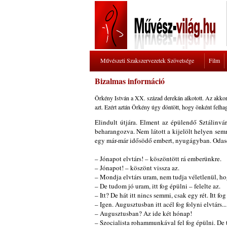
Művészeti Szakszervezetek Szövetsége
Film
Bizalmas információ
Örkény István a XX. század derekán alkotott. Az akkori
azt. Ezért aztán Örkény úgy döntött, hogy önként felhag
Elindult útjára. Elment az épülendő Sztálinvár
beharangozva. Nem látott a kijelölt helyen sem
egy már-már idősödő embert, nyugágyban. Odasé
– Jónapot elvtárs! – köszöntött rá emberünkre.
– Jónapot! – köszönt vissza az.
– Mondja elvtárs uram, nem tudja véletlenül, ho
– De tudom jó uram, itt fog épülni – felelte az.
– Itt? De hát itt nincs semmi, csak egy rét. Itt 
– Igen. Augusztusban itt acél fog folyni elvtárs...
– Augusztusban? Az ide két hónap!
– Szocialista rohammunkával fel fog épülni. De 