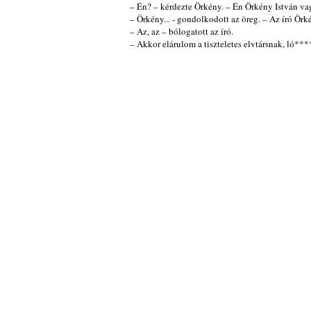
– Én? – kérdezte Örkény. – Én Örkény István va
– Örkény... - gondolkodott az öreg. – Az író Örk
– Az, az – bólogatott az író.
– Akkor elárulom a tiszteletes elvtársnak, ló**** 