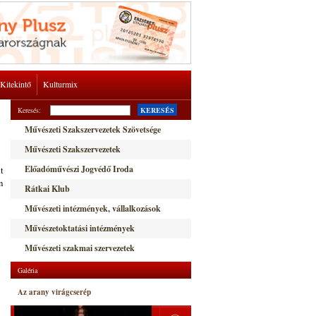
Kitekintő
Kulturmix
Keresés:
KERESÉS
Művészeti Szakszervezetek Szövetsége
Művészeti Szakszervezetek
Előadóművészi Jogvédő Iroda
t
n
Rátkai Klub
Művészeti intézmények, vállalkozások
Művészetoktatási intézmények
Művészeti szakmai szervezetek
Galéria
Az arany virágcserép