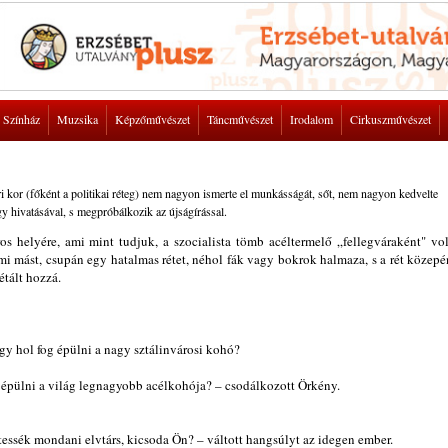
Színház
Muzsika
Képzőművészet
Táncművészet
Irodalom
Cirkuszművészet
 kor (főként a politikai réteg) nem nagyon ismerte el munkásságát, sőt, nem nagyon kedvelte
y hivatásával, s megpróbálkozik az újságírással.
os helyére, ami mint tudjuk, a szocialista tömb acéltermelő „fellegváraként" vol
mi mást, csupán egy hatalmas rétet, néhol fák vagy bokrok halmaza, s a rét közepé
tált hozzá.
gy hol fog épülni a nagy sztálinvárosi kohó?
fog épülni a világ legnagyobb acélkohója? – csodálkozott Örkény.
tessék mondani elvtárs, kicsoda Ön? – váltott hangsúlyt az idegen ember.