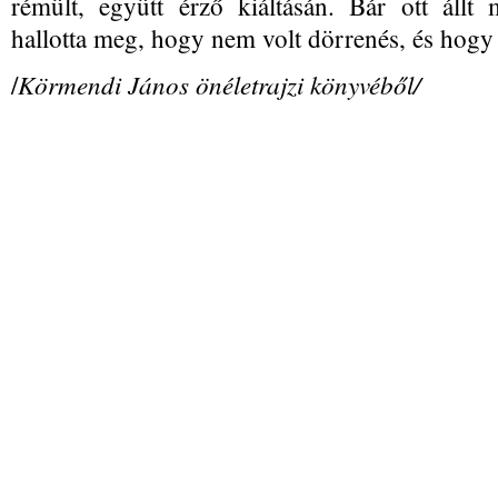
rémült, együtt érző kiáltásán. Bár ott állt 
hallotta meg, hogy nem volt dörrenés, és ho
Körmendi János önéletrajzi könyvéből/
/