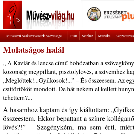
Művészeti Szakszervezetek Szövetsége
Film
Színház
Muzsika
Képzőművés
Mulatságos halál
„ A Kaviár és lencse című bohózatban a szövegkönyv 
közönség megpillant, pisztolylövés, a szívemhez kap
„Meglőttek!...Gyilkosok!...” – És összeesem. Az eg
csütörtököt mondott. De hát nekem el kellett hunyn
tehettem?...
A hasamhoz kaptam és így kiáltottam: „Gyilko
összeestem. Ekkor bepattant a színre kolléganőm
lövés?!” – Szegénykém, ma sem érti, miért 