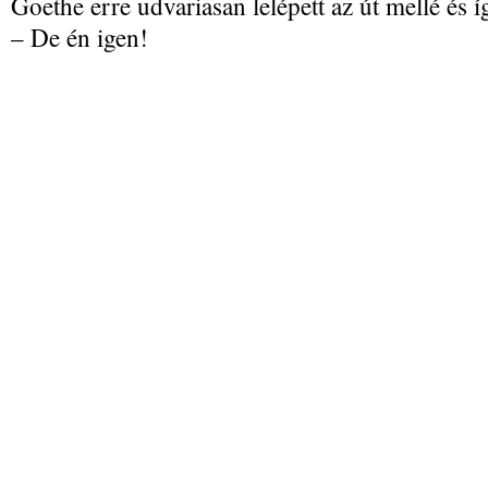
Goethe erre udvariasan lelépett az út mellé és íg
– De én igen!