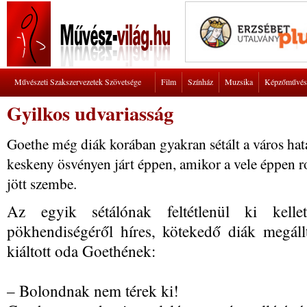
Művészeti Szakszervezetek Szövetsége
Film
Színház
Muzsika
Képzőművés
Gyilkos udvariasság
Goethe még diák korában gyakran sétált a város hatá
keskeny ösvényen járt éppen, amikor a vele éppen r
jött szembe.
Az egyik sétálónak feltétlenül ki kell
pökhendiségéről híres, kötekedő diák megál
kiáltott oda Goethének:
– Bolondnak nem térek ki!