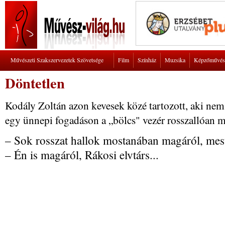
Művészeti Szakszervezetek Szövetsége
Film
Színház
Muzsika
Képzőművés
Döntetlen
Kodály Zoltán azon kevesek közé tartozott, aki nem
egy ünnepi fogadáson a „bölcs" vezér rosszallóan
– Sok rosszat hallok mostanában magáról, mest
– Én is magáról, Rákosi elvtárs...