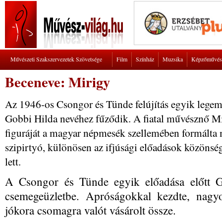
Művészeti Szakszervezetek Szövetsége
Film
Színház
Muzsika
Képzőművés
Beceneve: Mirigy
Az 1946-os Csongor és Tünde felújítás egyik legeml
Gobbi Hilda nevéhez fűződik. A fiatal művésznő M
figuráját a magyar népmesék szellemében formálta me
szipirtyó, különösen az ifjúsági előadások közöns
lett.
A Csongor és Tünde egyik előadása előtt 
csemegeüzletbe. Apróságokkal kezdte, nagyo
jókora csomagra valót vásárolt össze.