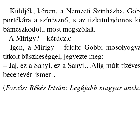
– Küldjék, kérem, a Nemzeti Színházba, Gobb
portékára a színésznő, s az üzlettulajdonos ki
bámészkodott, most megszólalt.
– A Mirigy? – kérdezte.
– Igen, a Mirigy – felelte Gobbi mosolyogv
titkolt büszkeséggel, jegyezte meg:
– Jaj, ez a Sanyi, ez a Sanyi…Alig múlt tízév
becenevén ismer…
Forrás: Békés István: Legújabb magyar anekd
(