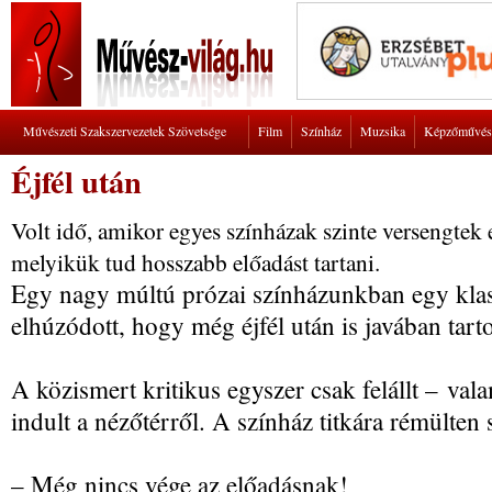
Művészeti Szakszervezetek Szövetsége
Film
Színház
Muzsika
Képzőművés
Éjfél után
Volt idő, amikor egyes színházak szinte versengte
melyikük tud hosszabb előadást tartani.
Egy nagy múltú prózai színházunkban egy kla
elhúzódott, hogy még éjfél után is javában tarto
A közismert kritikus egyszer csak felállt – valam
indult a nézőtérről. A színház titkára rémülten 
– Még nincs vége az előadásnak!