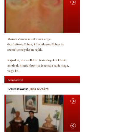
Moizer Zsuzsa munkáinak ereje
ösztönösségükben, közvetlenségükben és
személyességükben rejlik.
Rajzokat, akvarelleket, festményeket készít,
amelyek kiindulópontja és témája saját maga,
vagy kö...
Bemutatkozó
Bemutatkozik:
Juha Richárd