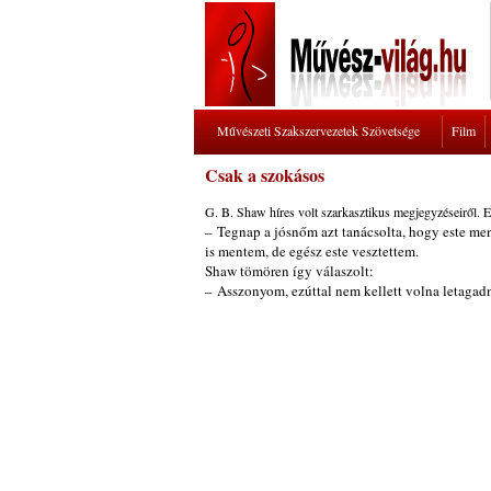
Művészeti Szakszervezetek Szövetsége
Film
Csak a szokásos
G. B. Shaw híres volt szarkasztikus megjegyzéseiről. 
– Tegnap a jósnőm azt tanácsolta, hogy este men
is mentem, de egész este vesztettem.
Shaw tömören így válaszolt:
– Asszonyom, ezúttal nem kellett volna letagadni