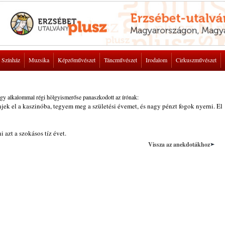
Színház
Muzsika
Képzőművészet
Táncművészet
Irodalom
Cirkuszművészet
Egy alkalommal régi hölgyismerőse panaszkodott az írónak:
jek el a kaszinóba, tegyem meg a születési évemet, és nagy pénzt fogok nyerni. El
 azt a szokásos tíz évet.
Vissza az anekdotákhoz