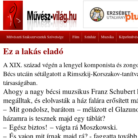
Művészeti Szakszervezetek Szövetsége
Film
Színház
Muzsika
Képzőművés
Ez a lakás eladó
A XIX. század végén a lengyel komponista és zon
Bécs utcáin sétálgatott a Rimszkij-Korszakov-taní
társaságában.
Ahogy a nagy bécsi muzsikus Franz Schubert h
megálltak, és elolvasták a ház falára erősített 
– Mit gondolsz, barátom – mélázott el Glazun
házamra is tesznek majd egy táblát?
– Egész biztos! – vágta rá Moszkowski.
– És vajon mit írnak majd rá? - faggatta továb