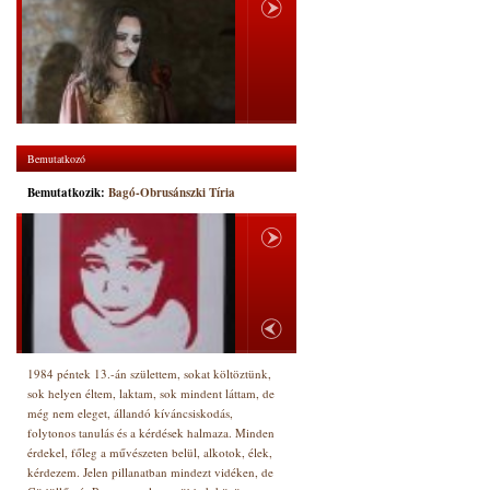
Bemutatkozó
Bemutatkozik:
Bagó-Obrusánszki Tíria
1984 péntek 13.-án születtem, sokat költöztünk,
sok helyen éltem, laktam, sok mindent láttam, de
még nem eleget, állandó kíváncsiskodás,
folytonos tanulás és a kérdések halmaza. Minden
érdekel, főleg a művészeten belül, alkotok, élek,
kérdezem. Jelen pillanatban mindezt vidéken, de