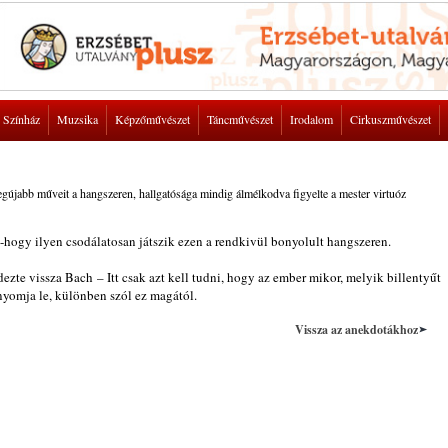
Színház
Muzsika
Képzőművészet
Táncművészet
Irodalom
Cirkuszművészet
legújabb műveit a hangszeren, hallgatósága mindig álmélkodva figyelte a mester virtuóz
hogy ilyen csodálatosan játszik ezen a rendkivül bonyolult hangszeren.
ezte vissza Bach – Itt csak azt kell tudni, hogy az ember mikor, melyik billentyűt
nyomja le, különben szól ez magától.
Vissza az anekdotákhoz