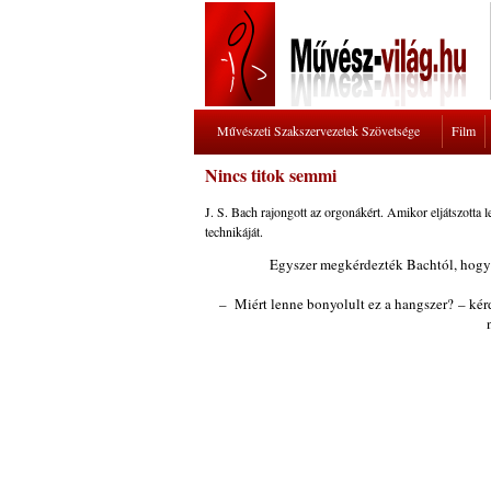
Művészeti Szakszervezetek Szövetsége
Film
Nincs titok semmi
J. S. Bach rajongott az orgonákért. Amikor eljátszotta 
technikáját.
Egyszer megkérdezték Bachtól, hogy-
– Miért lenne bonyolult ez a hangszer? – kérd