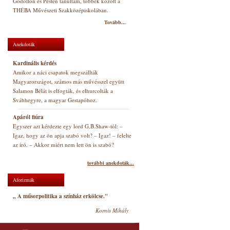
Gödöllőn és Pesten tanultam, többek között a
THÉBA Művészeti Szakközépiskolában.
Tovább...
Anekdoták
Kardinális kérdés
Amikor a náci csapatok megszállták
Magyarországot, számos más művésszel együtt
Salamon Bélát is elfogták, és elhurcolták a
Svábhegyre, a magyar Gestapóhoz.
Apáról fiúra
Egyszer azt kérdezte egy lord G.B.Shaw-tól: –
Igaz, hogy az ön apja szabó volt? – Igaz! – felelte
az író. – Akkor miért nem lett ön is szabó?
további anekdoták...
Aforizmák
„ A műsorpolitika a színház erkölcse."
Kornis Mihály