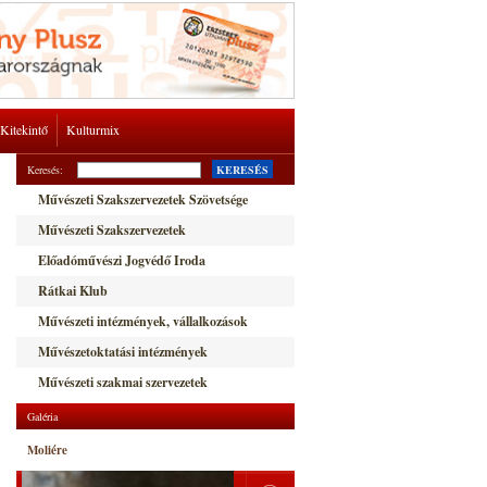
Kitekintő
Kulturmix
Keresés:
KERESÉS
Művészeti Szakszervezetek Szövetsége
Művészeti Szakszervezetek
Előadóművészi Jogvédő Iroda
Rátkai Klub
Művészeti intézmények, vállalkozások
Művészetoktatási intézmények
Művészeti szakmai szervezetek
Galéria
Moliére