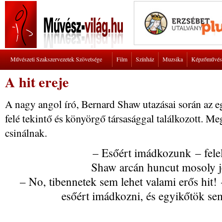
Művészeti Szakszervezetek Szövetsége
Film
Színház
Muzsika
Képzőművés
A hit ereje
A nagy angol író, Bernard Shaw utazásai során az eg
felé tekintő és könyörgő társasággal találkozott. M
csinálnak.
– Esőért imádkozunk – felel
Shaw arcán huncut mosoly 
– No, tibennetek sem lehet valami erős hit!
esőért imádkozni, és egyikőtök se