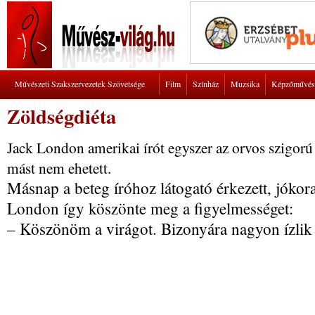
Művészeti Szakszervezetek Szövetsége
Film
Színház
Muzsika
Képzőművés
Zöldségdiéta
Jack London amerikai írót egyszer az orvos szigorú
mást nem ehetett.
Másnap a beteg íróhoz látogató érkezett, jókor
London így köszönte meg a figyelmességet:
– Köszönöm a virágot. Bizonyára nagyon ízlik