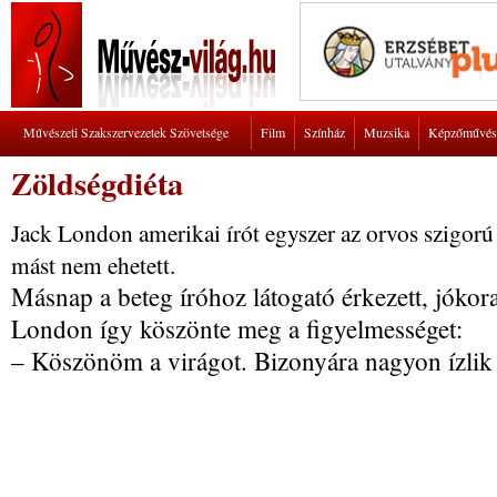
Művészeti Szakszervezetek Szövetsége
Film
Színház
Muzsika
Képzőművés
Zöldségdiéta
Jack London amerikai írót egyszer az orvos szigorú
mást nem ehetett.
Másnap a beteg íróhoz látogató érkezett, jókor
London így köszönte meg a figyelmességet:
– Köszönöm a virágot. Bizonyára nagyon ízlik