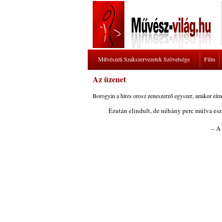
Művészeti Szakszervezetek Szövetsége
Film
Az üzenet
Borogyin a híres orosz zeneszerző egyszer, amikor elment
Ezután elindult, de néhány perc múlva eszéb
– A