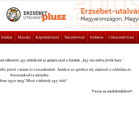
Színház
Muzsika
Képzőművészet
Táncművészet
Irodalom
Cirkuszművészet
 otthonról, egy cédulát tett az ajtajára ezzel a feírattal: „Egy óra múlva jövök haza."
e jutott valami és visszafordult. Amikor az ajtóhoz ért, ránézett a cédulára és
bosszankodva mondta:
 fene egye meg! Most várhatok egy órát!
Vissza az anekdotákhoz