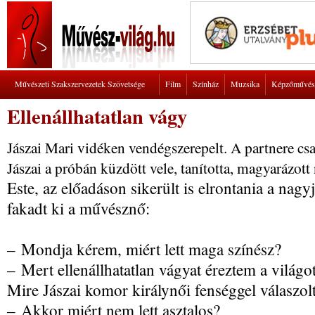
Művészeti Szakszervezetek Szövetsége
Film
Színház
Muzsika
Képzőművés
Ellenállhatatlan vágy
Jászai Mari vidéken vendégszerepelt. A partnere cs
Jászai a próbán küzdött vele, tanította, magyarázott
Este, az előadáson sikerült is elrontania a nagy
fakadt ki a művésznő:
– Mondja kérem, miért lett maga színész?
– Mert ellenállhatatlan vágyat éreztem a világot
Mire Jászai komor királynői fenséggel válaszolt
– Akkor miért nem lett asztalos?