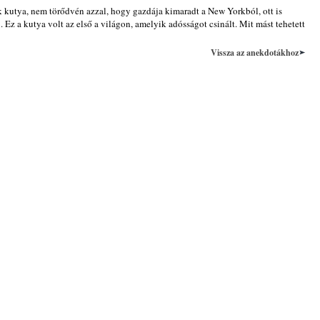
k kutya, nem törődvén azzal, hogy gazdája kimaradt a New Yorkból, ott is
 Ez a kutya volt az első a világon, amelyik adósságot csinált. Mit mást tehetett
Vissza az anekdotákhoz