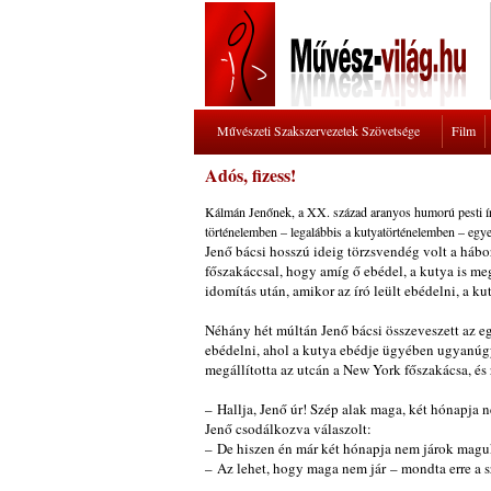
Művészeti Szakszervezetek Szövetsége
Film
Adós, fizess!
Kálmán Jenőnek, a XX. század aranyos humorú pesti írój
történelemben – legalábbis a kutyatörténelemben – egye
Jenő bácsi hosszú ideig törzsvendég volt a háb
főszakáccsal, hogy amíg ő ebédel, a kutya is me
idomítás után, amikor az író leült ebédelni, a 
Néhány hét múltán Jenő bácsi összeveszett az egy
ebédelni, ahol a kutya ebédje ügyében ugyanúg
megállította az utcán a New York főszakácsa, és
– Hallja, Jenő úr! Szép alak maga, két hónapja n
Jenő csodálkozva válaszolt:
– De hiszen én már két hónapja nem járok magu
– Az lehet, hogy maga nem jár – mondta erre a s