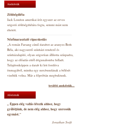
Anekdoták
Zöldségdiéta
Jack London amerikai írót egyszer az orvos
szigorú zöldségdiétára fogta, semmi mást nem
ehetett.
Nézőmarasztaló ripacskodás
„A román Farsang című darabot az aranyos Both
Béla, aki nagyszerű színházi rendező és
színházalapító, olyan szigorúan állította színpadra,
hogy az előadás ettől dögunalomba fulladt.
Tulajdonképpen a darab ki lett fordítva
önmagából, mintha egy nercbundának a bélését
viseltük volna. Már a főpróbán megbuktunk.
további anekdoták...
Aforizmák
„ Éppen elég vallás létezik ahhoz, hogy
gyűlöljünk, de nem elég ahhoz, hogy szeressük
egymást."
Jonathan Swift