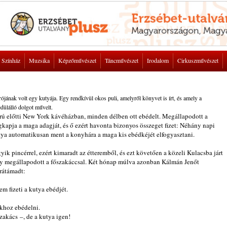
Színház
Muzsika
Képzőművészet
Táncművészet
Irodalom
Cirkuszművészet
ának volt egy kutyája. Egy rendkívül okos puli, amelyről könyvet is írt, és amely a
dülálló dolgot művelt.
orú előtti New York kávéházban, minden délben ott ebédelt. Megállapodott a
gkapja a maga adagját, és ő ezért havonta bizonyos összeget fizet: Néhány napi
kutya automatikusan ment a konyhára a maga kis ebédkéjét elfogyasztani.
ik pincérrel, ezért kimaradt az étteremből, és ezt követően a közeli Kulacsba járt
y megállapodott a főszakáccsal. Két hónap múlva azonban Kálmán Jenőt
 rátámadt:
em fizeti a kutya ebédjét.
khoz ebédelni.
zakács –, de a kutya igen!