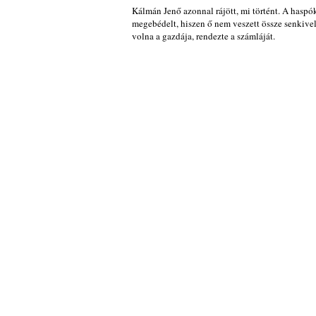
Kálmán Jenő azonnal rájött, mi történt. A haspó
megebédelt, hiszen ő nem veszett össze senkivel.
volna a gazdája, rendezte a számláját.