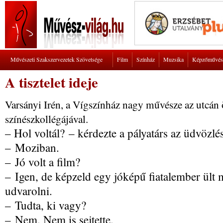
Művészeti Szakszervezetek Szövetsége
Film
Színház
Muzsika
Képzőművés
A tisztelet ideje
Varsányi Irén, a Vígszínház nagy művésze az utcán 
színészkollégájával.
– Hol voltál? – kérdezte a pályatárs az üdvözlé
– Moziban.
– Jó volt a film?
– Igen, de képzeld egy jóképű fiatalember ült m
udvarolni.
– Tudta, ki vagy?
– Nem. Nem is sejtette.