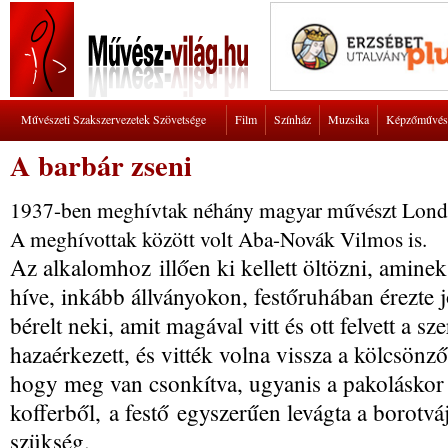
Művészeti Szakszervezetek Szövetsége
Film
Színház
Muzsika
Képzőművés
A barbár zseni
1937-ben meghívtak néhány magyar művészt Londo
A meghívottak között volt Aba-Novák Vilmos is.
Az alkalomhoz illően ki kellett öltözni, ami
híve, inkább állványokon, festőruhában érezte 
bérelt neki, amit magával vitt és ott felvett a s
hazaérkezett, és vitték volna vissza a kölcsönző
hogy meg van csonkítva, ugyanis a pakoláskor a
kofferből, a festő egyszerűen levágta a borotvá
szükség.