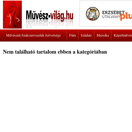
Művészeti Szakszervezetek Szövetsége
Film
Színház
Muzsika
Képzőművés
Nem található tartalom ebben a kategóriában