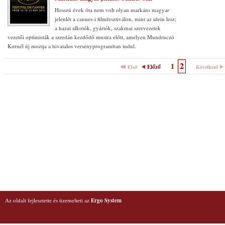
Hosszú évek óta nem volt olyan markáns magyar
jelenlét a cannes-i filmfesztiválon, mint az idein lesz;
a hazai alkotók, gyártók, szakmai szervezetek
vezetői optimisták a szerdán kezdődő mustra előtt, amelyen Mundruczó
Kornél új mozija a hivatalos versenyprogramban indul.
2
1
Előző
Első
Következő
Az oldalt fejlesztette és üzemelteti az
Ergo System