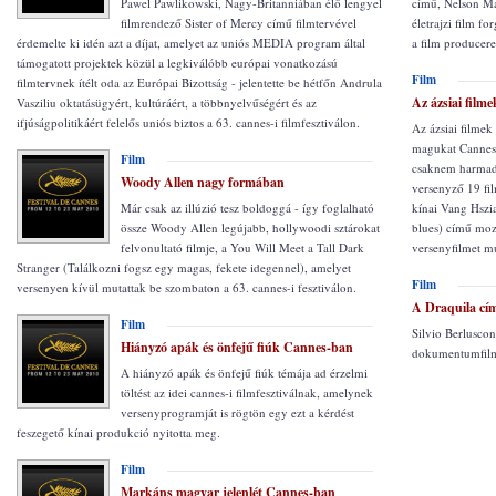
Pawel Pawlikowski, Nagy-Britanniában élő lengyel
című, Nelson Ma
filmrendező Sister of Mercy című filmtervével
életrajzi film f
érdemelte ki idén azt a díjat, amelyet az uniós MEDIA program által
a film producere
támogatott projektek közül a legkiválóbb európai vonatkozású
Film
filmtervnek ítélt oda az Európai Bizottság - jelentette be hétfőn Andrula
Az ázsiai film
Vasziliu oktatásügyért, kultúráért, a többnyelvűségért és az
ifjúságpolitikáért felelős uniós biztos a 63. cannes-i filmfesztiválon.
Az ázsiai filmek
magukat Cannes-
Film
csaknem harmad
Woody Allen nagy formában
versenyző 19 fil
Már csak az illúzió tesz boldoggá - így foglalható
kínai Vang Hszi
össze Woody Allen legújabb, hollywoodi sztárokat
blues) című mozi
felvonultató filmje, a You Will Meet a Tall Dark
versenyfilmet mu
Stranger (Találkozni fogsz egy magas, fekete idegennel), amelyet
Film
versenyen kívül mutattak be szombaton a 63. cannes-i fesztiválon.
A Draquila cím
Film
Silvio Berluscon
Hiányzó apák és önfejű fiúk Cannes-ban
dokumentumfilm 
A hiányzó apák és önfejű fiúk témája ad érzelmi
töltést az idei cannes-i filmfesztiválnak, amelynek
versenyprogramját is rögtön egy ezt a kérdést
feszegető kínai produkció nyitotta meg.
Film
Markáns magyar jelenlét Cannes-ban