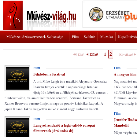
Művészeti Szakszervezetek Szövetsége
Film
Színház
Muzsika
Képzőművés
2
1
Előző
Első
Következő
Film
Film
Félidőben a fesztivál
A magyar film
A brit Mike Leigh és a mexikói Alejandro Gonzalez
Nagyszabású mag
Inarritu filmjei vezetik a népszerűségi listát az
a 63. cannes-i f
újságírók körében a félidejéhez érkezett 63. cannes-i
külföldi képvis
filmfesztiválon, valamint két francia rendező, Bertrand Tavernier és
Filmunió, az es
Xavier Beauvois versenyfilmjei is nagyon pozitív kritikákat kaptak. A
Magyarország ir
japán Kitano Takesi kegyetlen műve viszont nagy csalódást keltett.
Film
Film
Jennifer Hudso
Lengyel rendezőé a legkiválóbb európai
Mandelát
filmtervnek járó uniós díj
Május végén ke