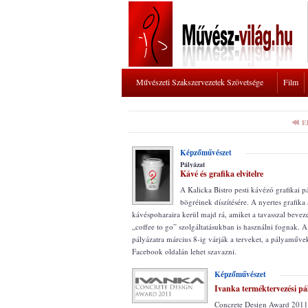
Művészeti Szakszervezetek Szövetsége
Film
E
Képzőművészet
Pályázat
Kávé és grafika elvitelre
A Kalicka Bistro pesti kávézó grafikai pá
bögréinek díszítésére. A nyertes grafika
kávéspoharaira kerül majd rá, amiket a tavasszal beveze
„coffee to go” szolgáltatásukban is használni fognak. A
pályázatra március 8-ig várják a terveket, a pályaműve
Facebook oldalán lehet szavazni.
Képzőművészet
Ivanka terméktervezési pá
Concrete Design Award 2011