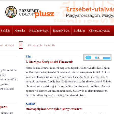
Színház
Muzsika
Képzőművészet
Táncművészet
Irodalom
Cirkuszművészet
1
lső
Előző
Következő
Utolsó
Film
7. Országos Középiskolai Filmszemle
Hetedik alkalommal rendezi meg a budapesti Káldor Miklós Kollégium
lyázatot hirdet
az Országos Középiskolai Filmszemlét, ahova középiskolás diákok által
 a cég
készített alkotásokat várnak. A nevezési határidő 2011. március 18. A
tésre kerülő új,
nevezés ingyenes. A pályázat fővédnöke és a zsűri elnöke Jancsó Miklós
 grafikai
filmrendező, a zsűri tagjai: Balog Judit színművésznő, Boldizsár András
kre a kávézó
operatőr, Salamon András filmrendező, Sas István reklámfilmrendező,
Bernáth Ildikó fogyatékosságügyi miniszteri biztos.
Színház
lyázat
Drámapályázat Schwajda György emlékére
 címmel az