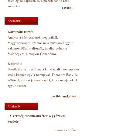
Jelenleg Budapesten él, a piarista tanító rend
szerzetese.
Tovább...
Anekdoták
Kardinális kérdés
Amikor a náci csapatok megszállták
Magyarországot, számos más művésszel együtt
Salamon Bélát is elfogták, és elhurcolták a
Svábhegyre, a magyar Gestapóhoz.
Befürdött
Baudleaire, a híres francia költő találkozott egyszer
sétája közben egyik barátjával, Theodore Banville
költővel, aki azt javasolta neki, hogy menjenek el
együtt fürdeni.
további anekdoták...
Aforizmák
„A vereség tudomásulvétele a győzelem
kezdete."
Bohumil Hrabal