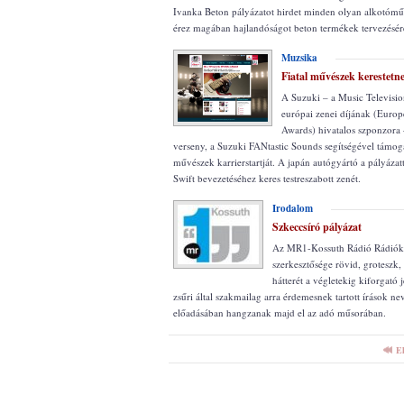
Ivanka Beton pályázatot hirdet minden olyan alkotómű
érez magában hajlandóságot beton termékek tervezésér
Muzsika
Fiatal művészek kerestetn
A Suzuki – a Music Televisi
európai zenei díjának (Euro
Awards) hivatalos szponzora 
verseny, a Suzuki FANtastic Sounds segítségével támogat
művészek karrierstartját. A japán autógyártó a pályázat
Swift bevezetéséhez keres testreszabott zenét.
Irodalom
Szkeccsíró pályázat
Az MR1-Kossuth Rádió Rádiók
szerkesztősége rövid, groteszk,
hátterét a végletekig kiforgató 
zsűri által szakmailag arra érdemesnek tartott írások ne
előadásában hangzanak majd el az adó műsorában.
E