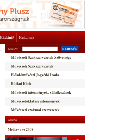
Kitekintő
Kulturmix
Keresés:
KERESÉS
Művészeti Szakszervezetek Szövetsége
Művészeti Szakszervezetek
Előadóművészi Jogvédő Iroda
Rátkai Klub
Művészeti intézmények, vállalkozások
Művészetoktatási intézmények
Művészeti szakmai szervezetek
Galéria
Mediawave 2008