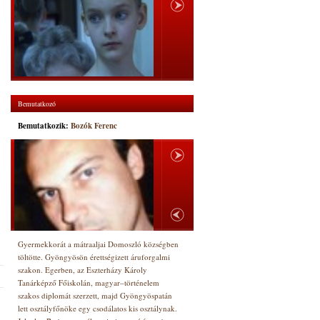
Bemutatkozó
Bemutatkozik:
Bozók Ferenc
Gyermekkorát a mátraaljai Domoszló községben
töltötte. Gyöngyösön érettségizett áruforgalmi
szakon. Egerben, az Eszterházy Károly
Tanárképző Főiskolán, magyar–történelem
szakos diplomát szerzett, majd Gyöngyöspatán
lett osztályfőnöke egy csodálatos kis osztálynak.