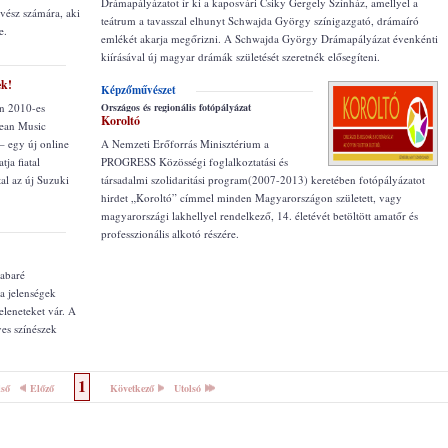
Drámapályázatot ír ki a kaposvári Csiky Gergely Színház, amellyel a
vész számára, aki
teátrum a tavasszal elhunyt Schwajda György színigazgató, drámaíró
e.
emlékét akarja megőrizni. A Schwajda György Drámapályázat évenkénti
kiírásával új magyar drámák születését szeretnék elősegíteni.
ek!
Képzőművészet
on 2010-es
Országos és regionális fotópályázat
Koroltó
pean Music
– egy új online
A Nemzeti Erőforrás Minisztérium a
ja fiatal
PROGRESS Közösségi foglalkoztatási és
tal az új Suzuki
társadalmi szolidaritási program(2007-2013) keretében fotópályázatot
hirdet „Koroltó” címmel minden Magyarországon született, vagy
magyarországi lakhellyel rendelkező, 14. életévét betöltött amatőr és
professzionális alkotó részére.
abaré
 a jelenségek
jeleneteket vár. A
ves színészek
1
lső
Előző
Következő
Utolsó