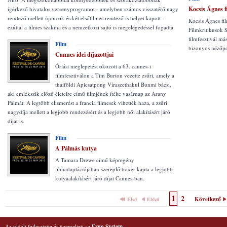
Kocsis Ágnes f
ígérkező hivatalos versenyprogramot - amelyben számos visszatérő nagy
rendező mellett újoncok és két elsőfilmes rendező is helyet kapott -
Kocsis Ágnes fi
ezúttal a filmes szakma és a nemzetközi sajtó is megelégedéssel fogadta.
Filmkritikusok 
filmfesztivál má
Film
bizonyos nézőpo
Cannes idei díjazottjai
Óriási meglepetést okozott a 63. cannes-i
filmfesztiválon a Tim Burton vezette zsűri, amely a
thaiföldi Apicsatpong Víraszethakul Bunmi bácsi,
aki emlékszik előző életeire című filmjének ítélte vasárnap az Arany
Pálmát. A legtöbb elismerést a francia filmesek vihették haza, a zsűri
nagydíja mellett a legjobb rendezésért és a legjobb női alakításért járó
díjat is.
Film
A Pálmás kutya
A Tamara Drewe című képregény
filmadaptációjában szereplő boxer kapta a legjobb
kutyaalakításért járó díjat Cannes-ban.
1
2
Következő
Első
Előző
Az oldalt fejlesztette és üzemelteti az
Ergo System