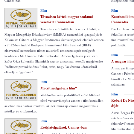
Cannes-ban.
elképzelhető fikt
Film
Film
Távozásra kértek magyar szakmai
Kaurismäki me
vezetőket Cannes-ban
Cannes-ba
Távozásra szólították fel Bereczki Csabát, a
Bár Le Havre cí
Magyar Mozgókép Közalapítvány (MMKA) nemzetközi igazgatóját és
felcsillan a rem
Kálomista Gábort, a Magyar Producerek Szövetségének elnökét kedden
finn rendező még
a 2012-ben induló Budapest International Film Festival (BIFF)
politikáját.
elnevezésű nemzetközi filmes mustráról rendezett sajtóbeszélgetés
Film
kezdetén a 64. Cannes-i Filmfesztiválon. A beszélgetésen jelen lévő
A magyar filmg
Szőcs Géza kulturális államtitkár szerint a szakmai vezetők megjelenése
"erőltetett provokációnak" tűnt, azért, hogy "az érdemi kérdésekről
A magyar filmgyá
elterelje a figyelmet".
Cannes-i Filmfes
közölt a Le Mon
Film
számában.
Mi célt szolgál ez a film?
Film
Védelmébe vette pedofíliáról szóló Michael
Robert De Niro
című versenyfilmjét a cannes-i filmfesztiválon
díját
az elsőfilmes osztrák rendező, akinek munkája erősen megosztotta a
nézőket és kritikusokat.
Astrid Berges-Fr
színésznőnek és 
Film
feltörekvő tehet
Esélylatolgatások Cannes-ban
filmfesztiválon 