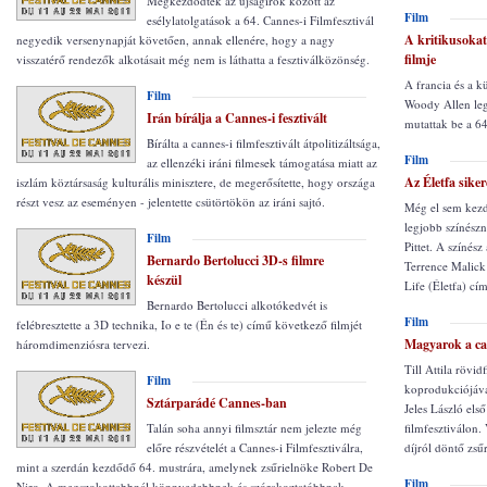
Megkezdődtek az újságírók között az
Film
esélylatolgatások a 64. Cannes-i Filmfesztivál
A kritikusoka
negyedik versenynapját követően, annak ellenére, hogy a nagy
filmje
visszatérő rendezők alkotásait még nem is láthatta a fesztiválközönség.
A francia és a k
Film
Woody Allen legú
Irán bírálja a Cannes-i fesztivált
mutattak be a 64
Bírálta a cannes-i filmfesztivált átpolitizáltsága,
Film
az ellenzéki iráni filmesek támogatása miatt az
Az Életfa sike
iszlám köztársaság kulturális minisztere, de megerősítette, hogy országa
részt vesz az eseményen - jelentette csütörtökön az iráni sajtó.
Még el sem kezdő
legjobb színészn
Film
Pittet. A színés
Bernardo Bertolucci 3D-s filmre
Terrence Malick 
készül
Life (Életfa) cí
Bernardo Bertolucci alkotókedvét is
Film
felébresztette a 3D technika, Io e te (Én és te) című következő filmjét
Magyarok a can
háromdimenziósra tervezi.
Till Attila rövid
Film
koprodukciójáva
Sztárparádé Cannes-ban
Jeles László els
Talán soha annyi filmsztár nem jelezte még
filmfesztiválon.
előre részvételét a Cannes-i Filmfesztiválra,
díjról döntő zsűr
mint a szerdán kezdődő 64. mustrára, amelynek zsűrielnöke Robert De
Film
Niro. A megszokottabbnál könnyedebbnek és szórakoztatóbbnak