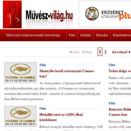
Művészeti Szakszervezetek Szövetsége
Film
Színház
Muzsika
Képzőművés
1
2
Következő
Első
Előző
Film
Film
Mennyibe kerül versenyezni Cannes-
Nehéz dolga vo
ban?
Nehéz volt a dö
Az Aranypálma, a legrangosabb filmfesztivál
volt választani 
díja felbecsülhetetlen egy film számára. A Croisette-en versenyezni
de Niro zsűrieln
azonban átkozottul sokba kerül - mondta el a francia hírügynökségnek
sajtótájékoztatój
Jean Bréhat francia producer.
Film
Film
Kenyeres Bálin
Hétmillió euró az AIDS elleni
Cannes-ban
küzdelemre
Kenyeres Bálint
Rekord összegű, hétmillió eurós (mintegy 1,86
nyerte a 64. cann