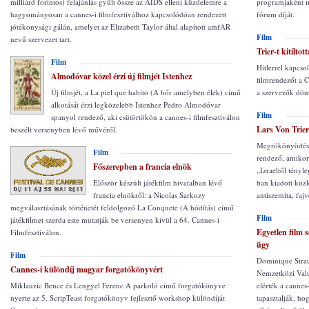
milliárd forintos) felajánlás gyűlt össze az AIDS elleni küzdelemre a
programjaként me
hagyományosan a cannes-i filmfesztiválhoz kapcsolódóan rendezett
fórum díját.
jótékonysági gálán, amelyet az Elizabeth Taylor által alapított amfAR
Film
nevű szervezet tart.
Trier-t kitilto
Film
Hitlerrel kapcso
Almodóvar közel érzi új filmjét Istenhez
filmrendezőt a C
Új filmjét, a La piel que habito (A bőr amelyben élek) című
a szervezők dönt
alkotását érzi legközelebb Istenhez Pedro Almodóvar
Film
spanyol rendező, aki csütörtökön a cannes-i filmfesztiválon
Lars Von Trier
beszélt versenyben lévő művéről.
Megrökönyödést 
Film
rendező, amikor k
Főszerepben a francia elnök
„Izraeltől tényl
Először készült játékfilm hivatalban lévő
ban kiadott közl
francia elnökről: a Nicolas Sarkozy
antiszemita, faj
megválasztásának történetét feldolgozó La Conquete (A hódítás) című
Film
játékfilmet szerda este mutatják be versenyen kívül a 64. Cannes-i
Egyetlen film 
Filmfesztiválon.
ügy
Film
Dominique Stra
Cannes-i különdíj magyar forgatókönyvért
Nemzetközi Valut
Miklauzic Bence és Lengyel Ferenc A parkoló című forgatókönyve
elérték a cannes-
nyerte az 5. ScripTeast forgatókönyv fejlesztő workshop különdíját
tapasztalják, ho