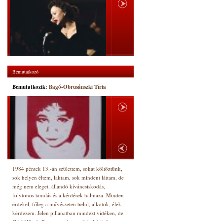
Bemutatkozó
Bemutatkozik:
Bagó-Obrusánszki Tíria
1984 péntek 13.-án születtem, sokat költöztünk,
sok helyen éltem, laktam, sok mindent láttam, de
még nem eleget, állandó kíváncsiskodás,
folytonos tanulás és a kérdések halmaza. Minden
érdekel, főleg a művészeten belül, alkotok, élek,
kérdezem. Jelen pillanatban mindezt vidéken, de