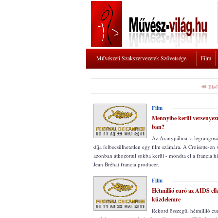
Művészeti Szakszervezetek Szövetsége
Film
Első
Film
Mennyibe kerül versenyez
ban?
Az Aranypálma, a legrangosab
díja felbecsülhetetlen egy film számára. A Croisette-en
azonban átkozottul sokba kerül - mondta el a francia 
Jean Bréhat francia producer.
Film
Hétmillió euró az AIDS ell
küzdelemre
Rekord összegű, hétmillió eu