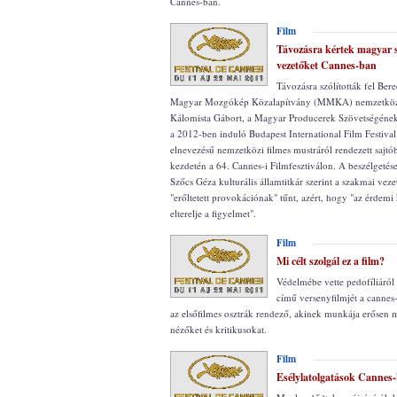
Cannes-ban.
Film
Távozásra kértek magyar 
vezetőket Cannes-ban
Távozásra szólították fel Bere
Magyar Mozgókép Közalapítvány (MMKA) nemzetközi 
Kálomista Gábort, a Magyar Producerek Szövetségéne
a 2012-ben induló Budapest International Film Festival
elnevezésű nemzetközi filmes mustráról rendezett sajtó
kezdetén a 64. Cannes-i Filmfesztiválon. A beszélgetése
Szőcs Géza kulturális államtitkár szerint a szakmai vez
"erőltetett provokációnak" tűnt, azért, hogy "az érdemi
elterelje a figyelmet".
Film
Mi célt szolgál ez a film?
Védelmébe vette pedofíliáról
című versenyfilmjét a cannes-
az elsőfilmes osztrák rendező, akinek munkája erősen 
nézőket és kritikusokat.
Film
Esélylatolgatások Cannes