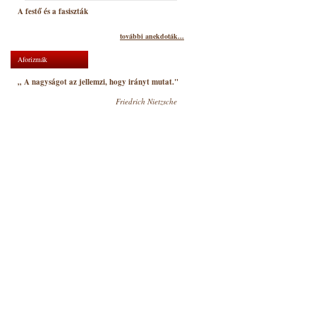
A festő és a fasiszták
további anekdoták...
Aforizmák
„ A nagyságot az jellemzi, hogy irányt mutat."
Friedrich Nietzsche