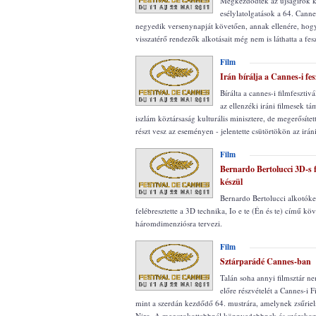
Megkezdődtek az újságírók k
esélylatolgatások a 64. Canne
negyedik versenynapját követően, annak ellenére, hog
visszatérő rendezők alkotásait még nem is láthatta a fe
Film
Irán bírálja a Cannes-i fes
Bírálta a cannes-i filmfesztivál
az ellenzéki iráni filmesek tá
iszlám köztársaság kulturális minisztere, de megerősíte
részt vesz az eseményen - jelentette csütörtökön az iráni
Film
Bernardo Bertolucci 3D-s 
készül
Bernardo Bertolucci alkotóke
felébresztette a 3D technika, Io e te (Én és te) című köv
háromdimenziósra tervezi.
Film
Sztárparádé Cannes-ban
Talán soha annyi filmsztár n
előre részvételét a Cannes-i F
mint a szerdán kezdődő 64. mustrára, amelynek zsűrie
Niro. A megszokottabbnál könnyedebbnek és szórakoz