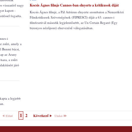
Kocsis Ágnes filmje Cannes-ban elnyerte a kritikusok díját
s visszatérő nagy
yet kapott -
Kocsis Ágnes filmje, a Pál Adrienn elnyerte szombaton a Nemzetközi
gedéssel fogadta.
Filmkritikusok Szövetségének (FIPRESCI) díját a 63. cannes-i
filmfesztivál második legjelentősebb, az Un Certain Regard (Egy
bizonyos nézőpont) elnevezésű válogatásában.
nnes-i
e zsűri, amely a
ul Bunmi bácsi,
rnap az Arany
 haza, a zsűri
lakításért járó
kapta a legjobb
ban.
1
2
Következő
Előző
Utolsó