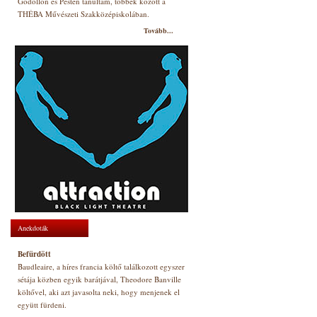
Gödöllőn és Pesten tanultam, többek között a
THÉBA Művészeti Szakközépiskolában.
Tovább...
Anekdoták
Befürdött
Baudleaire, a híres francia költő találkozott egyszer
sétája közben egyik barátjával, Theodore Banville
költővel, aki azt javasolta neki, hogy menjenek el
együtt fürdeni.