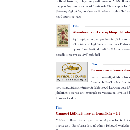
milliárd forintos) felajánlás gyűlt össze az AIDS elleni
hagyományosan a cannes-i filmfesztiválhoz kapcsolódó
jótékonysági gálán, amelyet az Elizabeth Taylor által a
nevű szervezet tart.
Film
Almodóvar közel érzi új filmjét Istenh
Új filmjét, a La piel que habito (A bőr am
alkotását érzi legközelebb Istenhez Pedr
spanyol rendező, aki csütörtökön a cannes-
beszélt versenyben lévő művéről.
Film
Főszerepben a francia eln
Először készült játékfilm hiv
francia elnökről: a Nicolas S
megválasztásának történetét feldolgozó La Conquete (
játékfilmet szerda este mutatják be versenyen kívül a 6
Filmfesztiválon.
Film
Cannes-i különdíj magyar forgatókönyvért
Miklauzic Bence és Lengyel Ferenc A parkoló című f
nyerte az 5. ScripTeast forgatókönyv fejlesztő worksho