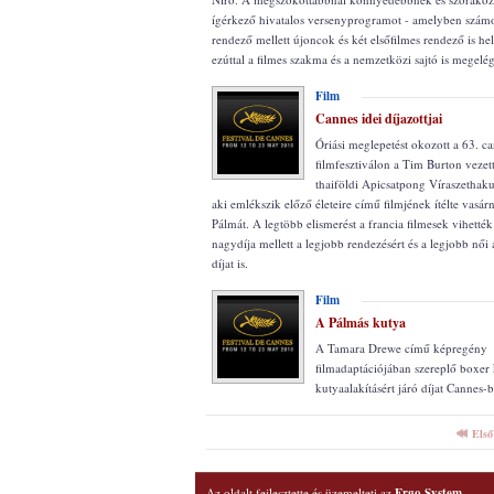
ígérkező hivatalos versenyprogramot - amelyben számo
rendező mellett újoncok és két elsőfilmes rendező is hel
ezúttal a filmes szakma és a nemzetközi sajtó is megelé
Film
Cannes idei díjazottjai
Óriási meglepetést okozott a 63. ca
filmfesztiválon a Tim Burton vezett
thaiföldi Apicsatpong Víraszethak
aki emlékszik előző életeire című filmjének ítélte vasá
Pálmát. A legtöbb elismerést a francia filmesek vihették
nagydíja mellett a legjobb rendezésért és a legjobb női a
díjat is.
Film
A Pálmás kutya
A Tamara Drewe című képregény
filmadaptációjában szereplő boxer 
kutyaalakításért járó díjat Cannes-
Első
Az oldalt fejlesztette és üzemelteti az
Ergo System