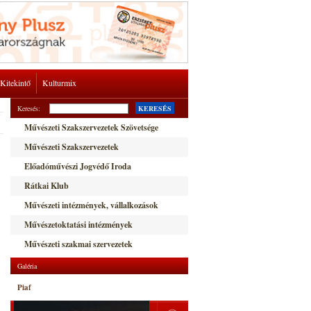
Kitekintő
Kulturmix
Keresés:
KERESÉS
Művészeti Szakszervezetek Szövetsége
Művészeti Szakszervezetek
Előadóművészi Jogvédő Iroda
Rátkai Klub
Művészeti intézmények, vállalkozások
Művészetoktatási intézmények
Művészeti szakmai szervezetek
Galéria
Piaf