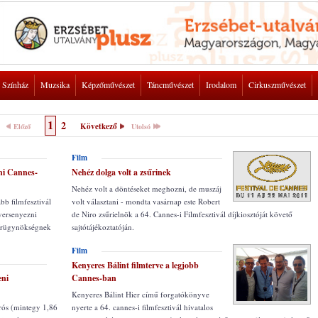
Színház
Muzsika
Képzőművészet
Táncművészet
Irodalom
Cirkuszművészet
1
2
Következő
Előző
Utolsó
Film
ni Cannes-
Nehéz dolga volt a zsűrinek
Nehéz volt a döntéseket meghozni, de muszáj
b filmfesztivál
volt választani - mondta vasárnap este Robert
 versenyezni
de Niro zsűrielnök a 64. Cannes-i Filmfesztivál díjkiosztóját követő
hírügynökségnek
sajtótájékoztatóján.
Film
Kenyeres Bálint filmterve a legjobb
eni
Cannes-ban
Kenyeres Bálint Hier című forgatókönyve
rós (mintegy 1,86
nyerte a 64. cannes-i filmfesztivál hivatalos