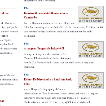
elképzelhető fiktív történeten.
Film
szakmai
Kaurismäki menekültfilmmel érkezett
Cannes-ba
czki Csabát, a
Bár Le Havre című cannes-i versenyfilmjében
igazgatóját és
felcsillan a remény és a bevándorlók közötti összetartás, Aki Kaurismäki
k elnökét kedden
finn rendező mégis kritikusan szemléli az európai bevándorlási
 (BIFF)
politikáját.
beszélgetés
Film
n jelen lévő
A magyar filmgyártás helyzetéről
etők megjelenése
 kérdésekről
A magyar filmgyártás helyzetéről a 64.
Cannes-i Filmfesztiválon készített körképet
közölt a Le Monde című francia napilap hétfő délután megjelent
számában.
Film
 szóló Michael
Robert De Niro átadta a fiatal színészek
i filmfesztiválon
díját
megosztotta a
Astrid Berges-Frisbey spanyol-francia
színésznőnek és Niels Schneider francia színésznek adta át a legjobb
feltörekvő tehetségeknek járó Chopard trófeát a 64. cannes-i
-ban
filmfesztiválon Robert De Niro, a nagyjátékfilmes zsűri elnöke.