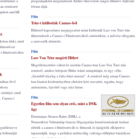
 küzdelemre a
programjaként megrendezett Atelier elnevezésű rangos filmterv-fejlesztő
an rendezett
fórum díját.
lapított amfAR
Film
Trier-t kitiltották Cannes-ból
Hitlerrel kapcsolatos megjegyzései miatt kitiltották Lars von Trier dán
ez
filmrendezőt a Cannes-i Filmfesztiválról csütörtökön, a művész elfogadta
elyben élek) című
a szervezők döntését.
o Almodóvar
Film
i filmfesztiválon
Lars Von Trier megérti Hitlert
Megrökönyödést váltott ki szerdán Cannes-ban Lars Von Trier dán
rendező, amikor kifejezte Hitler iránti szimpátiáját, és úgy vélte,
ök
„Izraeltől tényleg a falra lehet mászni". A rendező még aznap Cannes-
atalban lévő
ban kiadott közleményében elnézést kért szavaiért, tagadta, hogy
arkozy
antiszemita, fajvédő vagy náci lenne.
A hódítás) című
Film
4. Cannes-i
Egyetlen film sem olyan erős, mint a DSK-
ügy
Dominique Strauss-Kahn (DSK), a
Nemzetközi Valutatalap francia főigazgatója letartóztatásának hatásai
orgatókönyve
elérték a cannes-i filmfesztivált is: filmesek és újságírók elképedve
p különdíját
tapasztalják, hogy a politikai médiavilág valósága túlléphet bármilyen