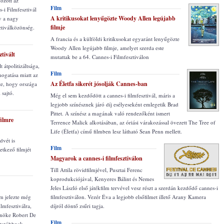
özött az
Film
s-i Filmfesztivál
A kritikusokat lenyűgözte Woody Allen legújabb
y a nagy
filmje
sztiválközönség.
A francia és a külföldi kritikusokat egyaránt lenyűgözte
Woody Allen legújabb filmje, amelyet szerda este
ztivált
mutattak be a 64. Cannes-i Filmfesztiválon
t átpolitizáltsága,
Film
mogatása miatt az
Az Életfa sikerét jósolják Cannes-ban
tte, hogy országa
 sajtó.
Még el sem kezdődött a cannes-i filmfesztivál, máris a
legjobb színésznek járó díj esélyeseként emlegetik Brad
Pittet. A színész a magának való rendezőként ismert
filmre
Terrence Malick alkotásában, az óriási várakozással övezett The Tree of
Life (Életfa) című filmben lesz látható Sean Penn mellett.
dvét is
Film
etkező filmjét
Magyarok a cannes-i filmfesztiválon
Till Attila rövidfilmjével, Pusztai Ferenc
koprodukciójával, Kenyeres Bálint és Nemes
Jeles László első játékfilm tervével vesz részt a szerdán kezdődő cannes-i
em jelezte még
filmfesztiválon. Vezér Éva a legjobb elsőfilmet illető Arany Kamera
ilmfesztiválra,
díjról döntő zsűri tagja.
lnöke Robert De
Film
tatóbbnak