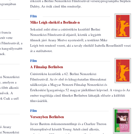
érkezett a Berlini Nemzetközi Filmfesztivál versenyprogramjába Stephen
programjában
Daldry, Az órák című film rendezője.
Film
Mike Leigh elnököl a Berlinale-n
Sokszínű zsűri dönt a csütörtökön kezdődő Berlini
 francia
Nemzetközi Filmfesztivál díjairól, köztük a legjobb
etét vette
filmnek járó Arany Medve nyerteséről; a testületet Mike
 Filmfesztivál, a
Leigh brit rendező vezeti, aki a tavaly elnöklő Isabella Rossellinitől veszi
is hangsúlyosabb
át a stafétabotot.
ének.
Film
A Filmalap Berlinben
Csütörtökön kezdődik a 62. Berlini Nemzetközi
ini Nemzetközi
Filmfesztivál. Az év első és kihagyhatatlan filmszakmai
e, amelyen a
találkozóján a Magyar Nemzeti Filmalap Nemzetközi és
 főbb alkotói
Értékesítési Igazgatósága 52 magyar játékfilmet képvisel. A vizsga és Az
 művek. A
ember tragédiája című filmeket Berlinben láthatják először a külföldi
ek Csak a szél
filmvásárlók.
Film
Versenyben Berlinben
Javier Bardem dokumentumfilmje és a Charlize Theron
áró Arany
főszereplésével készült Young Adult című alkotás,
ini Nemzetközi