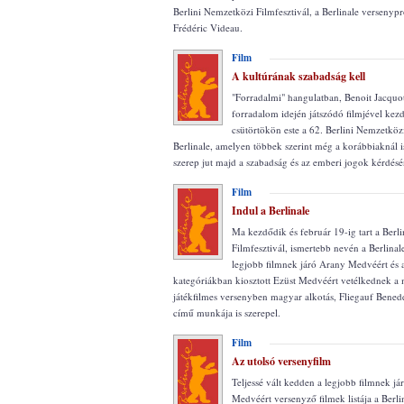
Berlini Nemzetközi Filmfesztivál, a Berlinale verseny
Frédéric Videau.
Film
A kultúrának szabadság kell
"Forradalmi" hangulatban, Benoit Jacquot
forradalom idején játszódó filmjével kezd
csütörtökön este a 62. Berlini Nemzetközi
Berlinale, amelyen többek szerint még a korábbiaknál 
szerep jut majd a szabadság és az emberi jogok kérdés
Film
Indul a Berlinale
Ma kezdődik és február 19-ig tart a Berl
Filmfesztivál, ismertebb nevén a Berlinal
legjobb filmnek járó Arany Medvéért és a
kategóriákban kiosztott Ezüst Medvéért vetélkednek a
játékfilmes versenyben magyar alkotás, Fliegauf Bened
című munkája is szerepel.
Film
Az utolsó versenyfilm
Teljessé vált kedden a legjobb filmnek j
Medvéért versenyző filmek listája a Berl