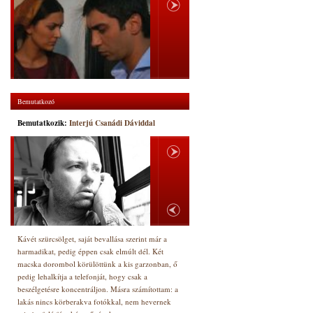
Bemutatkozó
Bemutatkozik:
Interjú Csanádi Dáviddal
Kávét szürcsölget, saját bevallása szerint már a
harmadikat, pedig éppen csak elmúlt dél. Két
macska dorombol körülöttünk a kis garzonban, ő
pedig lehalkítja a telefonját, hogy csak a
beszélgetésre koncentráljon. Másra számítottam: a
lakás nincs körberakva fotókkal, nem hevernek