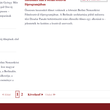
rpáti György Mór
főprogramjában
pál Orsi új
Összesen huszonkét filmet vetítenek a februári Berlini Nemzetközi
ampuson –
Filmfesztivál főprogramjában. A Berlinale szolidaritása jeléül műsorra
lmiparának
tűzi Dzsafar Panahi bebörtönzött iráni ellenzéki filmes egy alkotását is -
jelentették be kedden a fesztivál szervezői.
új filmjének első
rlini Nemzetközi
a lesz magyar
, a Berlinalén.
lálkozója; a
i eseménye a
1
2
Következő
Előző
Utolsó