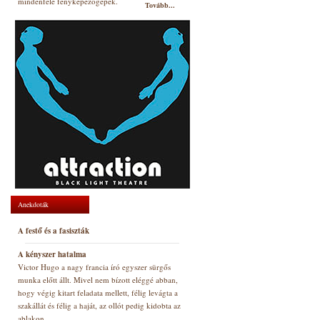
mindenfelé fényképezőgépek.
Tovább...
Anekdoták
A festő és a fasiszták
A kényszer hatalma
Victor Hugo a nagy francia író egyszer sürgős
munka előtt állt. Mivel nem bízott eléggé abban,
hogy végig kitart feladata mellett, félig levágta a
szakállát és félig a haját, az ollót pedig kidobta az
ablakon.