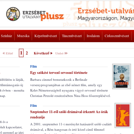
Színház
Muzsika
Képzőművészet
Táncművészet
Irodalom
Cirkuszművészet
1
2
Következő
Előző
Utolsó
Film
m
Egy szökést tervező orvosnő története
ülföldön is látják,
Barbara címmel bemutatkozik a Berlinale
filmtámogatás új
versenyprogramjában az első német film, amely egy
últ évben - mondta
Kelet-Németországból nyugatra vágyó orvosnő törénete
rnap.
Christian Petzold rendezésében Nina Hoss főszereplésével.
Film
Szeptember 11-ről szóló drámával érkezett Az órák
rendezője
i és a
A 2001. szeptember 11-i merénylet hatásairól szóló családi
lult kapcsolatot,
drámával, a Rém hangosan és irtó közel című filmmel
l szerepel az idei