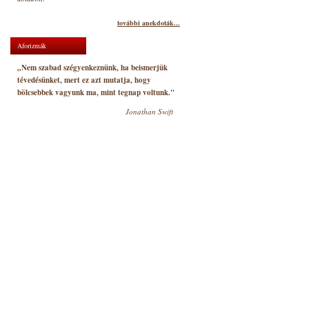
további anekdoták...
Aforizmák
„Nem szabad szégyenkeznünk, ha beismerjük
tévedésünket, mert ez azt mutatja, hogy
bölcsebbek vagyunk ma, mint tegnap voltunk."
Jonathan Swift