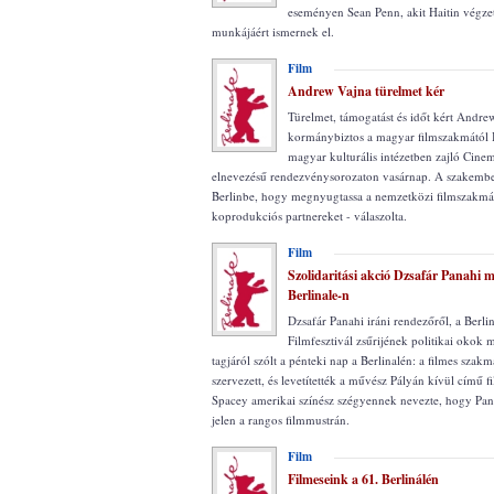
eseményen Sean Penn, akit Haitin végzet
munkájáért ismernek el.
Film
Andrew Vajna türelmet kér
Türelmet, támogatást és időt kért Andre
kormánybiztos a magyar filmszakmától B
magyar kulturális intézetben zajló Cine
elnevezésű rendezvénysorozaton vasárnap. A szakember 
Berlinbe, hogy megnyugtassa a nemzetközi filmszakmát
koprodukciós partnereket - válaszolta.
Film
Szolidaritási akció Dzsafár Panahi me
Berlinale-n
Dzsafár Panahi iráni rendezőről, a Berl
Filmfesztivál zsűrijének politikai okok 
tagjáról szólt a pénteki nap a Berlinalén: a filmes szakm
szervezett, és levetítették a művész Pályán kívül című fi
Spacey amerikai színész szégyennek nevezte, hogy Pan
jelen a rangos filmmustrán.
Film
Filmeseink a 61. Berlinálén