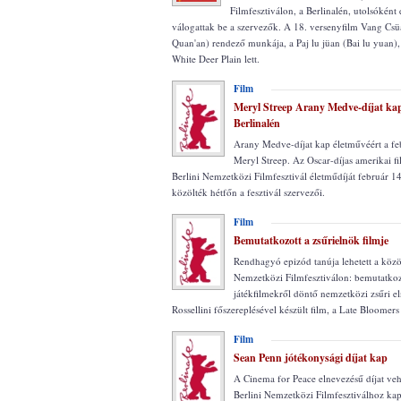
Filmfesztiválon, a Berlinalén, utolsóként 
válogattak be a szervezők. A 18. versenyfilm Vang Cs
Quan'an) rendező munkája, a Paj lu jüan (Bai lu yuan)
White Deer Plain lett.
Film
Meryl Streep Arany Medve-díjat ka
Berlinalén
Arany Medve-díjat kap életművéért a feb
Meryl Streep. Az Oscar-díjas amerikai f
Berlini Nemzetközi Filmfesztivál életműdíját február 14
közölték hétfőn a fesztivál szervezői.
Film
Bemutatkozott a zsűrielnök filmje
Rendhagyó epizód tanúja lehetett a közö
Nemzetközi Filmfesztiválon: bemutatkoz
játékfilmekről döntő nemzetközi zsűri el
Rossellini főszereplésével készült film, a Late Bloomers
Film
Sean Penn jótékonysági díjat kap
A Cinema for Peace elnevezésű díjat vehe
Berlini Nemzetközi Filmfesztiválhoz ka