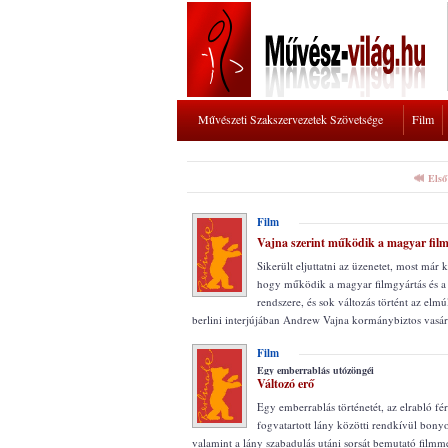
Művészeti Szakszervezetek Szövetsége
Film
Első
Film
Vajna szerint működik a magyar fil
Sikerült eljuttatni az üzenetet, most már k
hogy működik a magyar filmgyártás és a 
rendszere, és sok változás történt az elm
berlini interjújában Andrew Vajna kormánybiztos vasá
Film
Egy emberrablás utózöngéi
Változó erő
Egy emberrablás történetét, az elrabló férf
fogvatartott lány közötti rendkívül bonyo
valamint a lány szabadulás utáni sorsát bemutató filmme