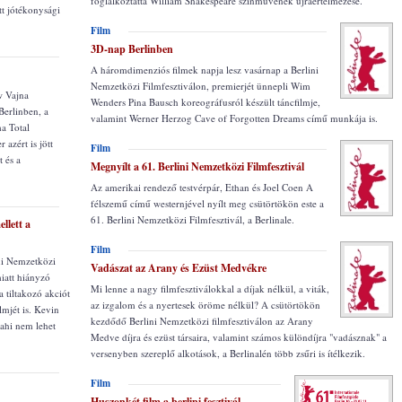
foglalkoztatta William Shakespeare színművének újraértelmezése.
t jótékonysági
Film
3D-nap Berlinben
A háromdimenziós filmek napja lesz vasárnap a Berlini
Nemzetközi Filmfesztiválon, premierjét ünnepli Wim
w Vajna
Wenders Pina Bausch koreográfusról készült táncfilmje,
erlinben, a
valamint Werner Herzog Cave of Forgotten Dreams című munkája is.
ma Total
azért is jött
Film
 és a
Megnyílt a 61. Berlini Nemzetközi Filmfesztivál
Az amerikai rendező testvérpár, Ethan és Joel Coen A
félszemű című westernjével nyílt meg csütörtökön este a
61. Berlini Nemzetközi Filmfesztivál, a Berlinale.
llett a
Film
ini Nemzetközi
Vadászat az Arany és Ezüst Medvékre
miatt hiányzó
Mi lenne a nagy filmfesztiválokkal a díjak nélkül, a viták,
a tiltakozó akciót
az izgalom és a nyertesek öröme nélkül? A csütörtökön
lmjét is. Kevin
kezdődő Berlini Nemzetközi filmfesztiválon az Arany
ahi nem lehet
Medve díjra és ezüst társaira, valamint számos különdíjra "vadásznak" a
versenyben szereplő alkotások, a Berlinalén több zsűri is ítélkezik.
Film
Huszonkét film a berlini fesztivál