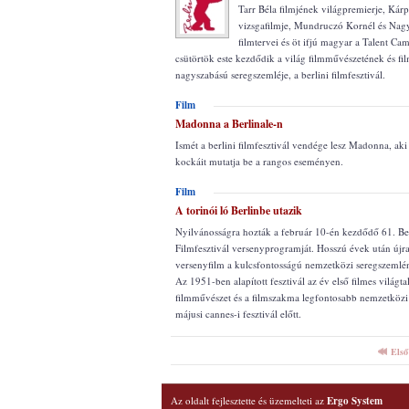
Tarr Béla filmjének világpremierje, Ká
vizsgafilmje, Mundruczó Kornél és Nagy
filmtervei és öt ifjú magyar a Talent C
csütörtök este kezdődik a világ filmművészetének és fi
nagyszabású seregszemléje, a berlini filmfesztivál.
Film
Madonna a Berlinale-n
Ismét a berlini filmfesztivál vendége lesz Madonna, aki 
kockáit mutatja be a rangos eseményen.
Film
A torinói ló Berlinbe utazik
Nyilvánosságra hozták a február 10-én kezdődő 61. Be
Filmfesztivál versenyprogramját. Hosszú évek után újr
versenyfilm a kulcsfontosságú nemzetközi seregszemlén
Az 1951-ben alapított fesztivál az év első filmes világta
filmművészet és a filmszakma legfontosabb nemzetköz
májusi cannes-i fesztivál előtt.
Első
Az oldalt fejlesztette és üzemelteti az
Ergo System