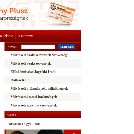
Kitekintő
Kulturmix
Keresés:
KERESÉS
Művészeti Szakszervezetek Szövetsége
Művészeti Szakszervezetek
Előadóművészi Jogvédő Iroda
Rátkai Klub
Művészeti intézmények, vállalkozások
Művészetoktatási intézmények
Művészeti szakmai szervezetek
Galéria
Farkasok völgye: Irak