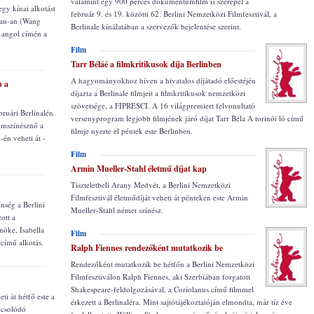
valamint egy 900 perces dokumentumfilm is szerepel a
egy kínai alkotást
február 9. és 19. közötti 62. Berlini Nemzetközi Filmfesztivál, a
üan-an (Wang
Berlinale kínálatában a szervezők bejelentése szerint.
, angol címén a
Film
Tarr Béláé a filmkritikusok díja Berlinben
A hagyományokhoz híven a hivatalos díjátadó előestéjén
p a
díjazta a Berlinale filmjeit a filmkritikusok nemzetközi
szövetsége, a FIPRESCI. A 16 világpremiert felvonultató
ruári Berlinalén
versenyprogram legjobb filmjének járó díjat Tarr Béla A torinói ló című
ilmszínésznő a
filmje nyerte el péntek este Berlinben.
-én veheti át -
Film
Armin Mueller-Stahl életmű díjat kap
Tiszteletbeli Arany Medvét, a Berlini Nemzetközi
Filmfesztivál életműdíját veheti át pénteken este Armin
nség a Berlini
Mueller-Stahl német színész.
ott a
nöke, Isabella
Film
 című alkotás.
Ralph Fiennes rendezőként mutatkozik be
Rendezőként mutatkozik be hétfőn a Berlini Nemzetközi
Filmfesztiválon Ralph Fiennes, aki Szerbiában forgatott
Shakespeare-feldolgozásával, a Coriolanus című filmmel
ti át hétfő este a
érkezett a Berlinaléra. Mint sajtótájékoztatóján elmondta, már tíz éve
pcsolódó