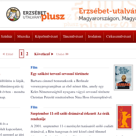
Színház
Muzsika
Képzőművészet
Táncművészet
Irodalom
Cirkuszművészet
1
2
Következő
Előző
Utolsó
Film
m
Egy szökést tervező orvosnő története
ülföldön is látják,
Barbara címmel bemutatkozik a Berlinale
filmtámogatás új
versenyprogramjában az első német film, amely egy
últ évben - mondta
Kelet-Németországból nyugatra vágyó orvosnő törénete
rnap.
Christian Petzold rendezésében Nina Hoss főszereplésével.
Film
Szeptember 11-ről szóló drámával érkezett Az órák
rendezője
i és a
A 2001. szeptember 11-i merénylet hatásairól szóló családi
lult kapcsolatot,
drámával, a Rém hangosan és irtó közel című filmmel
l szerepel az idei