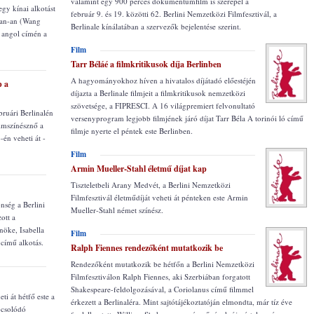
valamint egy 900 perces dokumentumfilm is szerepel a
egy kínai alkotást
február 9. és 19. közötti 62. Berlini Nemzetközi Filmfesztivál, a
üan-an (Wang
Berlinale kínálatában a szervezők bejelentése szerint.
, angol címén a
Film
Tarr Béláé a filmkritikusok díja Berlinben
A hagyományokhoz híven a hivatalos díjátadó előestéjén
p a
díjazta a Berlinale filmjeit a filmkritikusok nemzetközi
szövetsége, a FIPRESCI. A 16 világpremiert felvonultató
ruári Berlinalén
versenyprogram legjobb filmjének járó díjat Tarr Béla A torinói ló című
ilmszínésznő a
filmje nyerte el péntek este Berlinben.
-én veheti át -
Film
Armin Mueller-Stahl életmű díjat kap
Tiszteletbeli Arany Medvét, a Berlini Nemzetközi
Filmfesztivál életműdíját veheti át pénteken este Armin
nség a Berlini
Mueller-Stahl német színész.
ott a
nöke, Isabella
Film
 című alkotás.
Ralph Fiennes rendezőként mutatkozik be
Rendezőként mutatkozik be hétfőn a Berlini Nemzetközi
Filmfesztiválon Ralph Fiennes, aki Szerbiában forgatott
Shakespeare-feldolgozásával, a Coriolanus című filmmel
ti át hétfő este a
érkezett a Berlinaléra. Mint sajtótájékoztatóján elmondta, már tíz éve
pcsolódó