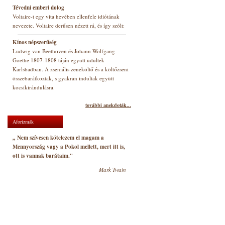
Tévedni emberi dolog
Voltaire-t egy vita hevében ellenfele idiótának
nevezete. Voltaire derűsen nézett rá, és így szólt:
Kínos népszerűség
Ludwig van Beethoven és Johann Wolfgang
Goethe 1807-1808 táján együtt üdültek
Karlsbadban. A zseniális zeneköltő és a költőzseni
összebarátkoztak, s gyakran indultak együtt
kocsikirándulásra.
további anekdoták...
Aforizmák
„ Nem szívesen kötelezem el magam a
Mennyország vagy a Pokol mellett, mert itt is,
ott is vannak barátaim."
Mark Twain