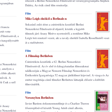
érkezett a Berlini Nemzetközi Filmfesztivál versenyprogramjába Stephen
programjában
Daldry, Az órák című film rendezője.
Film
Mike Leigh elnököl a Berlinale-n
Sokszínű zsűri dönt a csütörtökön kezdődő Berlini
 francia
Nemzetközi Filmfesztivál díjairól, köztük a legjobb
etét vette
filmnek járó Arany Medve nyerteséről; a testületet Mike
 Filmfesztivál, a
Leigh brit rendező vezeti, aki a tavaly elnöklő Isabella Rossellinitől veszi
is hangsúlyosabb
át a stafétabotot.
ének.
Film
A Filmalap Berlinben
Csütörtökön kezdődik a 62. Berlini Nemzetközi
ini Nemzetközi
Filmfesztivál. Az év első és kihagyhatatlan filmszakmai
e, amelyen a
találkozóján a Magyar Nemzeti Filmalap Nemzetközi és
 főbb alkotói
Értékesítési Igazgatósága 52 magyar játékfilmet képvisel. A vizsga és Az
 művek. A
ember tragédiája című filmeket Berlinben láthatják először a külföldi
ek Csak a szél
filmvásárlók.
Film
Versenyben Berlinben
Javier Bardem dokumentumfilmje és a Charlize Theron
áró Arany
főszereplésével készült Young Adult című alkotás,
ini Nemzetközi