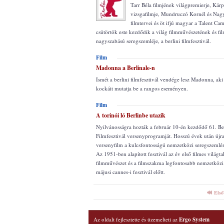
Tarr Béla filmjének világpremierje, Ká
vizsgafilmje, Mundruczó Kornél és Nagy
filmtervei és öt ifjú magyar a Talent C
csütörtök este kezdődik a világ filmművészetének és fi
nagyszabású seregszemléje, a berlini filmfesztivál.
Film
Madonna a Berlinale-n
Ismét a berlini filmfesztivál vendége lesz Madonna, aki 
kockáit mutatja be a rangos eseményen.
Film
A torinói ló Berlinbe utazik
Nyilvánosságra hozták a február 10-én kezdődő 61. Be
Filmfesztivál versenyprogramját. Hosszú évek után újr
versenyfilm a kulcsfontosságú nemzetközi seregszemlén
Az 1951-ben alapított fesztivál az év első filmes világta
filmművészet és a filmszakma legfontosabb nemzetköz
májusi cannes-i fesztivál előtt.
Első
Az oldalt fejlesztette és üzemelteti az
Ergo System