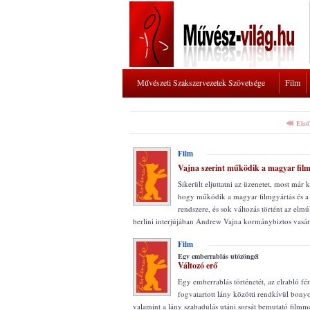
Művészeti Szakszervezetek Szövetsége
Film
Első
Film
Vajna szerint működik a magyar fil
Sikerült eljuttatni az üzenetet, most már k
hogy működik a magyar filmgyártás és a 
rendszere, és sok változás történt az elm
berlini interjújában Andrew Vajna kormánybiztos vasá
Film
Egy emberrablás utózöngéi
Változó erő
Egy emberrablás történetét, az elrabló férf
fogvatartott lány közötti rendkívül bonyo
valamint a lány szabadulás utáni sorsát bemutató filmme