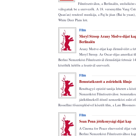
Filmfesztiválon, a Berlinalén, utolsóként 
válogattak be a szervezők. A 18. versenyfilm Vang Cs
Quan'an) rendező munkája, a Paj lu jüan (Bai lu yuan)
White Deer Plain lett.
Film
Meryl Streep Arany Medve-díjat ka
Berlinalén
Arany Medve-díjat kap életművéért a feb
Meryl Streep. Az Oscar-díjas amerikai f
Berlini Nemzetközi Filmfesztivál életműdíját február 14
közölték hétfőn a fesztivál szervezői.
Film
Bemutatkozott a zsűrielnök filmje
Rendhagyó epizód tanúja lehetett a közö
Nemzetközi Filmfesztiválon: bemutatkoz
játékfilmekről döntő nemzetközi zsűri el
Rossellini főszereplésével készült film, a Late Bloomers
Film
Sean Penn jótékonysági díjat kap
A Cinema for Peace elnevezésű díjat vehe
Berlini Nemzetközi Filmfesztiválhoz ka