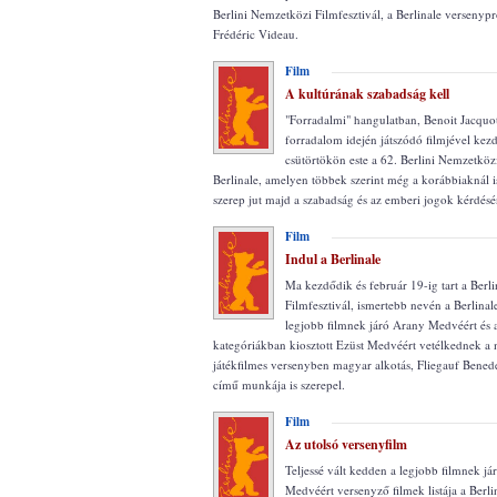
Berlini Nemzetközi Filmfesztivál, a Berlinale verseny
Frédéric Videau.
Film
A kultúrának szabadság kell
"Forradalmi" hangulatban, Benoit Jacquot
forradalom idején játszódó filmjével kezd
csütörtökön este a 62. Berlini Nemzetközi
Berlinale, amelyen többek szerint még a korábbiaknál 
szerep jut majd a szabadság és az emberi jogok kérdés
Film
Indul a Berlinale
Ma kezdődik és február 19-ig tart a Berl
Filmfesztivál, ismertebb nevén a Berlinal
legjobb filmnek járó Arany Medvéért és a
kategóriákban kiosztott Ezüst Medvéért vetélkednek a
játékfilmes versenyben magyar alkotás, Fliegauf Bened
című munkája is szerepel.
Film
Az utolsó versenyfilm
Teljessé vált kedden a legjobb filmnek j
Medvéért versenyző filmek listája a Berl