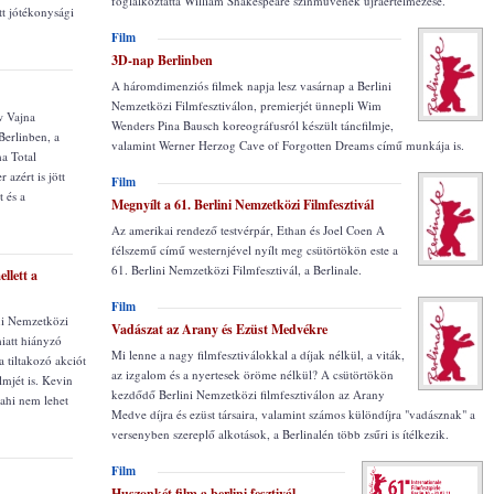
foglalkoztatta William Shakespeare színművének újraértelmezése.
t jótékonysági
Film
3D-nap Berlinben
A háromdimenziós filmek napja lesz vasárnap a Berlini
Nemzetközi Filmfesztiválon, premierjét ünnepli Wim
w Vajna
Wenders Pina Bausch koreográfusról készült táncfilmje,
erlinben, a
valamint Werner Herzog Cave of Forgotten Dreams című munkája is.
ma Total
azért is jött
Film
 és a
Megnyílt a 61. Berlini Nemzetközi Filmfesztivál
Az amerikai rendező testvérpár, Ethan és Joel Coen A
félszemű című westernjével nyílt meg csütörtökön este a
61. Berlini Nemzetközi Filmfesztivál, a Berlinale.
llett a
Film
ini Nemzetközi
Vadászat az Arany és Ezüst Medvékre
miatt hiányzó
Mi lenne a nagy filmfesztiválokkal a díjak nélkül, a viták,
a tiltakozó akciót
az izgalom és a nyertesek öröme nélkül? A csütörtökön
lmjét is. Kevin
kezdődő Berlini Nemzetközi filmfesztiválon az Arany
ahi nem lehet
Medve díjra és ezüst társaira, valamint számos különdíjra "vadásznak" a
versenyben szereplő alkotások, a Berlinalén több zsűri is ítélkezik.
Film
Huszonkét film a berlini fesztivál