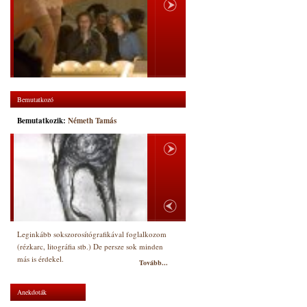
Bemutatkozó
Bemutatkozik:
Németh Tamás
Leginkább sokszorosítógrafikával foglalkozom
(rézkarc, litográfia stb.) De persze sok minden
más is érdekel.
Tovább...
Anekdoták