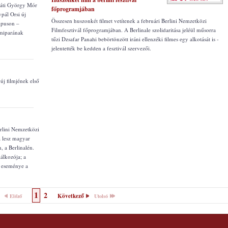
rpáti György Mór
főprogramjában
pál Orsi új
Összesen huszonkét filmet vetítenek a februári Berlini Nemzetközi
ampuson –
Filmfesztivál főprogramjában. A Berlinale szolidaritása jeléül műsorra
lmiparának
tűzi Dzsafar Panahi bebörtönzött iráni ellenzéki filmes egy alkotását is -
jelentették be kedden a fesztivál szervezői.
új filmjének első
rlini Nemzetközi
a lesz magyar
, a Berlinalén.
lálkozója; a
i eseménye a
1
2
Következő
Előző
Utolsó