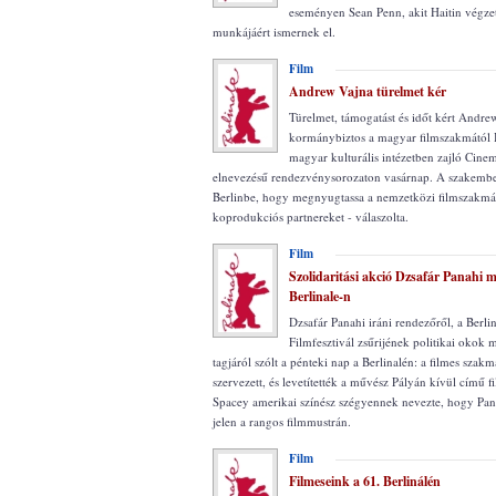
eseményen Sean Penn, akit Haitin végzet
munkájáért ismernek el.
Film
Andrew Vajna türelmet kér
Türelmet, támogatást és időt kért Andre
kormánybiztos a magyar filmszakmától B
magyar kulturális intézetben zajló Cine
elnevezésű rendezvénysorozaton vasárnap. A szakember 
Berlinbe, hogy megnyugtassa a nemzetközi filmszakmát
koprodukciós partnereket - válaszolta.
Film
Szolidaritási akció Dzsafár Panahi me
Berlinale-n
Dzsafár Panahi iráni rendezőről, a Berl
Filmfesztivál zsűrijének politikai okok 
tagjáról szólt a pénteki nap a Berlinalén: a filmes szakm
szervezett, és levetítették a művész Pályán kívül című fi
Spacey amerikai színész szégyennek nevezte, hogy Pan
jelen a rangos filmmustrán.
Film
Filmeseink a 61. Berlinálén