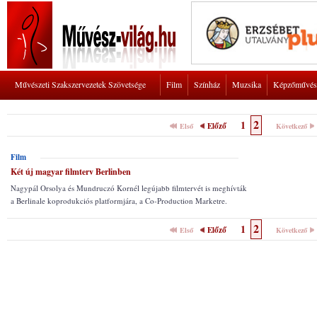
Művészeti Szakszervezetek Szövetsége
Film
Színház
Muzsika
Képzőművés
2
1
Előző
Első
Következő
Film
Két új magyar filmterv Berlinben
Nagypál Orsolya és Mundruczó Kornél legújabb filmtervét is meghívták
a Berlinale koprodukciós platformjára, a Co-Production Marketre.
2
1
Előző
Első
Következő