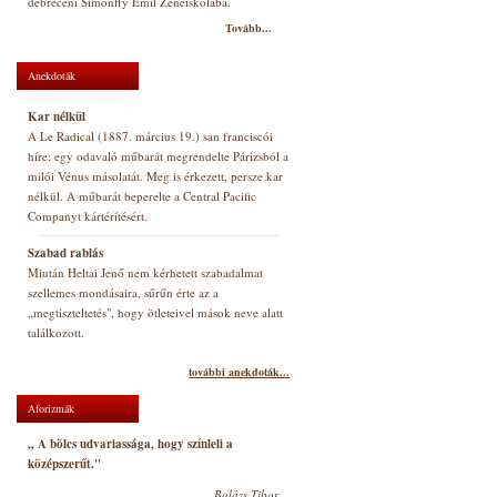
debreceni Simonffy Emil Zeneiskolába.
Tovább...
Anekdoták
Kar nélkül
A Le Radical (1887. március 19.) san franciscói
híre: egy odavaló műbarát megrendelte Párizsból a
milói Vénus másolatát. Meg is érkezett, persze kar
nélkül. A műbarát beperelte a Central Pacific
Companyt kártérítésért.
Szabad rablás
Miután Heltai Jenő nem kérhetett szabadalmat
szellemes mondásaira, sűrűn érte az a
„megtiszteltetés", hogy ötleteivel mások neve alatt
találkozott.
további anekdoták...
Aforizmák
„ A bölcs udvariassága, hogy színleli a
középszerűt."
Balázs Tibor