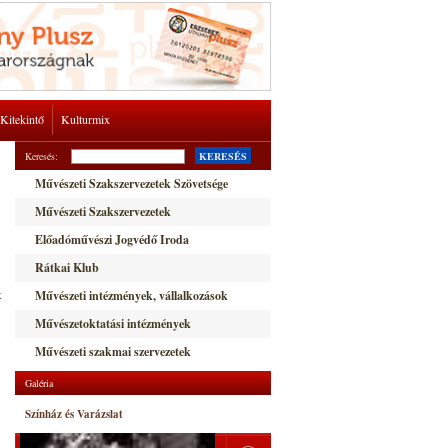
Kitekintő
Kulturmix
Keresés:
KERESÉS
Művészeti Szakszervezetek Szövetsége
Művészeti Szakszervezetek
Előadóművészi Jogvédő Iroda
Rátkai Klub
k
Művészeti intézmények, vállalkozások
Művészetoktatási intézmények
Művészeti szakmai szervezetek
Galéria
Színház és Varázslat