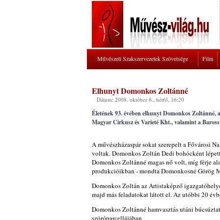
Művészeti Szakszervezetek Szövetsége
Film
Elhunyt Domonkos Zoltánné
Dátum: 2008. október 6., hétfő, 16:20
Életének 93. évében elhunyt Domonkos Zoltánné, a 
Magyar Cirkusz és Varieté Kht., valamint a Baross
A művészházaspár sokat szerepelt a Fővárosi Na
voltak. Domonkos Zoltán Dedi bohócként lépett f
Domonkos Zoltánné magas nő volt, míg férje ala
produkcióikban - mondta Domonkosné Görög Mári
Domonkos Zoltán az Artistaképző igazgatóhelyett
majd más feladatokat látott el. Az utóbbi 20 évb
Domonkos Zoltánné hamvasztás utáni búcsúztatás
szóróparcellájában.