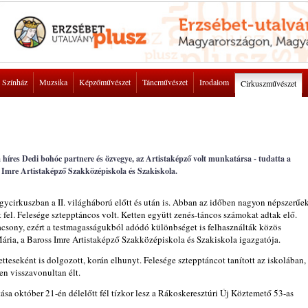
Színház
Muzsika
Képzőművészet
Táncművészet
Irodalom
Cirkuszművészet
híres Dedi bohóc partnere és özvegye, az Artistaképző volt munkatársa - tudatta a
 Imre Artistaképző Szakközépiskola és Szakiskola.
gycirkuszban a II. világháború előtt és után is. Abban az időben nagyon népszerűe
el. Felesége sztepptáncos volt. Ketten együtt zenés-táncos számokat adtak elő.
csony, ezért a testmagasságukból adódó különbséget is felhasználták közös
a, a Baross Imre Artistaképző Szakközépiskola és Szakiskola igazgatója.
eseként is dolgozott, korán elhunyt. Felesége sztepptáncot tanított az iskolában,
en visszavonultan élt.
a október 21-én délelőtt fél tízkor lesz a Rákoskeresztúri Új Köztemető 53-as