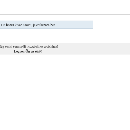
Ha hozzá kíván szólni, jelentkezzen be!
ég senki sem szólt hozzá ehhez a cikkhez!
Legyen Ön az első!