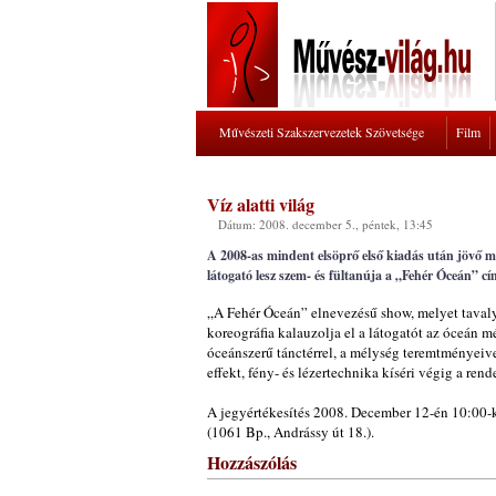
Művészeti Szakszervezetek Szövetsége
Film
Víz alatti világ
Dátum: 2008. december 5., péntek, 13:45
A 2008-as mindent elsöprő első kiadás után jövő 
látogató lesz szem- és fültanúja a „Fehér Óceán
„A Fehér Óceán” elnevezésű show, melyet taval
koreográfia kalauzolja el a látogatót az óceán m
óceánszerű tánctérrel, a mélység teremtményeive
effekt, fény- és lézertechnika kíséri végig a ren
A jegyértékesítés 2008. December 12-én 10:00-
(1061 Bp., Andrássy út 18.).
Hozzászólás