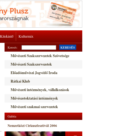
Kitekintő
Kulturmix
Keresés:
KERESÉS
Művészeti Szakszervezetek Szövetsége
Művészeti Szakszervezetek
Előadóművészi Jogvédő Iroda
Rátkai Klub
Művészeti intézmények, vállalkozások
Művészetoktatási intézmények
Művészeti szakmai szervezetek
Galéria
Nemzetközi Cirkuszfesztivál 2006