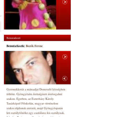
Bemutatkozó
Bemutatkozik:
Bozók Ferenc
Gyermekkorát a mátraaljai Domoszló községben
töltötte. Gyöngyösön érettségizett áruforgalmi
szakon. Egerben, az Eszterházy Károly
Tanárképző Főiskolán, magyar–történelem
szakos diplomát szerzett, majd Gyöngyöspatán
lett osztályfőnöke egy csodálatos kis osztálynak.