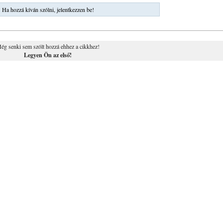
Ha hozzá kíván szólni, jelentkezzen be!
ég senki sem szólt hozzá ehhez a cikkhez!
Legyen Ön az első!