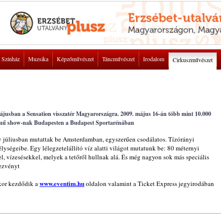
Színház
Muzsika
Képzőművészet
Táncművészet
Irodalom
Cirkuszművészet
májusban a Sensation visszatér Magyarországra. 2009. május 16-án több mint 10.000
” című show-nak Budapesten a Budapest Sportarénában
y júliusban mutattak be Amsterdamban, egyszerűen csodálatos. Tízórányi
élységeibe. Egy lélegzetelállító víz alatti világot mutatunk be: 80 méternyi
l, vízesésekkel, melyek a tetőről hullnak alá. És még nagyon sok más speciális
dezvényt
www.eventim.hu
kor kezdődik a
oldalon valamint a Ticket Express jegyirodában