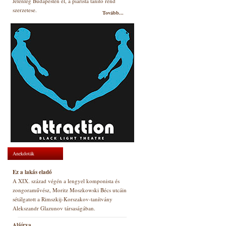
Jelenleg Budapesten él, a piarista tanító rend
szerzetese.
Tovább...
Anekdoták
Ez a lakás eladó
A XIX. század végén a lengyel komponista és
zongoraművész, Moritz Moszkowski Bécs utcáin
sétálgatott a Rimszkij-Korszakov-tanítvány
Alekszandr Glazunov társaságában.
Aláírva