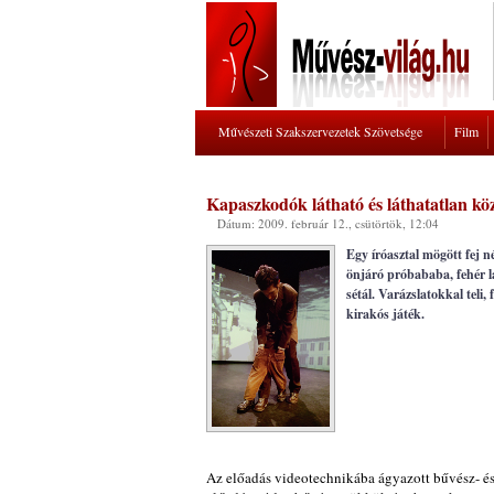
Művészeti Szakszervezetek Szövetsége
Film
Kapaszkodók látható és láthatatlan kö
Dátum: 2009. február 12., csütörtök, 12:04
Egy íróasztal mögött fej n
önjáró próbababa, fehér l
sétál. Varázslatokkal teli
kirakós játék.
Az előadás videotechnikába ágyazott bűvész- és 