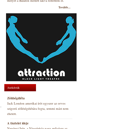
melyet a Balaton mellett lakva töltöttem el.
Tovább...
Anekdoták
Zöldségdiéta
Jack London amerikai írót egyszer az orvos
szigorú zöldségdiétára fogta, semmi mást nem
ehetett.
A tisztelet ideje
Varsányi Irén, a Vígszínház nagy művésze az