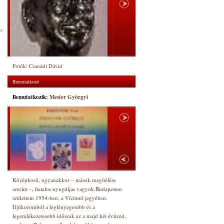
,
Fotók: Csanádi Dávid
Bemutatkozó
Bemutatkozik:
Mester Györgyi
Középkorú, ugyanakkor – mások megítélése
szerint –, fiatalos nyugdíjas vagyok.Budapesten
születtem 1954-ben, a Vízöntő jegyében.
Ifjúkoromból a leglényegesebb és a
legemlékezetesebb időszak az a majd két évtized,