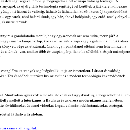
anatok segítségével próbálja megragadni a hétköznapi valóság lényegét. A
 anyagok az új digitális technológia segítségével kerültek a játékteret körbezáró
észpont) látszat és valóság, látható és láthatatlan között keres új kapaszkodókat.
 – egy sarok, ahol befordulunk, egy ház, ahová belépünk, egy erdő, amely elnyel –
 és merre tartunk.
nnyira a gondolataiba merült, hogy egyszer csak azt sem tudta, merre jár? A
ztán egy ismerős lámpaoszlop, kockakő, az autók zaja vagy a galambok burukkolása
a a könyvet, vége az utazásnak. Csakhogy nyomtalanul eltűnni nem lehet, hiszen a
és a térnek: van, amikor több év csupán pár pillanatba sűrűsödik, és pár másodperc
.
zsonglőrmutatványok segítségével kutatja az ismeretlent. Látszat és valóság,
ókat. Tér- és időbeli utazásra hív az avítt és a modern technológia keveredésének
el. Munkáiban igyekszik a mozdulatoknak és tárgyaknak új, a megszokottól eltérő
Kelly
futurizmus
Bauhaus
orosz modernizmus
mellett a
, a
és az
szellemében.
e rövidfilmeket és zenei videókat forgat, valamint reklámtanácsokat osztogat.
zdettel látható a Trafóban.
liusi számából angolul: