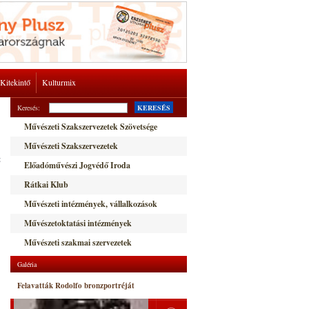
Kitekintő
Kulturmix
Keresés:
KERESÉS
Művészeti Szakszervezetek Szövetsége
Művészeti Szakszervezetek
t
Előadóművészi Jogvédő Iroda
Rátkai Klub
Művészeti intézmények, vállalkozások
Művészetoktatási intézmények
Művészeti szakmai szervezetek
Galéria
Felavatták Rodolfo bronzportréját