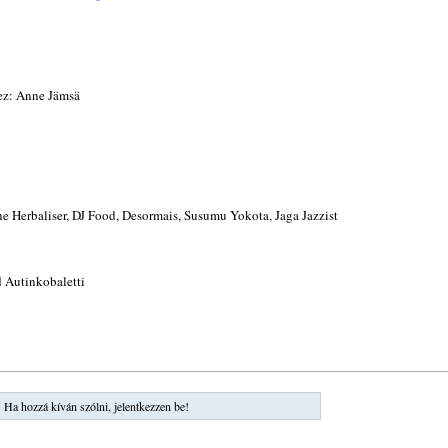
mez: Anne Jämsä
he Herbaliser, DJ Food, Desormais, Susumu Yokota, Jaga Jazzist
 Autinkobaletti
Ha hozzá kíván szólni, jelentkezzen be!