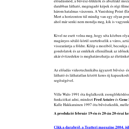
előadásmód, a bűvész-trükkök és absztrakt mozz
darabban látható, megragadó képek és régi filmes
három hatalmas vászonra. A Vanishing Point (Eny
Mert a horizonton túl mindig van egy olyan pont
ahol már senki nem mondja meg, kik is vagyunk,
Kivel ne esett volna meg, hogy séta közben olya
magányos sétáló körül szertefoszlik a város, a
visszarántja a földre. Kilép a moziból, becsukj
gondolatok és az emlékek ellenállnak az időnek 
akár évtizedekre is meghatározhatja az életünket
Az előadás videotechnikába ágyazott bűvész- és 
látható és láthatatlan között keres új kapaszkod
segítségével.
Ville Walo 1991 óta foglalkozik zsonglőrködéss
Fred Astaire
Gene 
funkciókat adni, mindezt
és
Kalle Hakkarainen 1997 óta bűvészkedik, mellett
A produkció február 19-én és 20-án 20-órai ke
Cikk a darabról, a Teatteri magazine 2004. jú