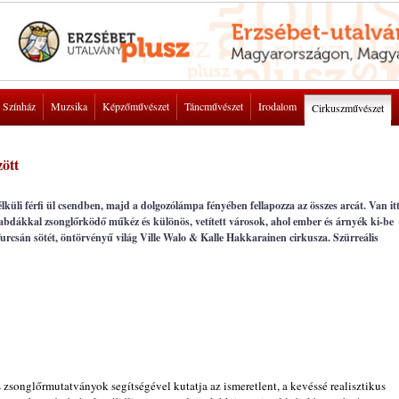
Színház
Muzsika
Képzőművészet
Táncművészet
Irodalom
Cirkuszművészet
zött
élküli férfi ül csendben, majd a dolgozólámpa fényében fellapozza az összes arcát. Van it
abdákkal zsonglőrködő műkéz és különös, vetített városok, ahol ember és árnyék ki-be
, furcsán sötét, öntörvényű világ Ville Walo & Kalle Hakkarainen cirkusza. Szürreális
zsonglőrmutatványok segítségével kutatja az ismeretlent, a kevéssé realisztikus