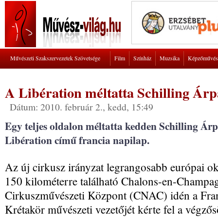
Művészeti Szakszervezetek Szövetsége
Film
Színház
Muzsika
Képzőművés
A Libération méltatta Schilling Ár
Dátum: 2010. február 2., kedd, 15:49
Egy teljes oldalon méltatta kedden Schilling Ár
Libération című francia napilap.
Az új cirkusz irányzat legrangosabb európai okt
150 kilométerre található Chalons-en-Champ
Cirkuszművészeti Központ (CNAC) idén a Fran
Krétakör művészeti vezetőjét kérte fel a végző