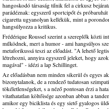
hangoskodó társaság tűnik fel a cirkusz bejára
parádéznak: egyszerű sportcipőt és próbaruhát 
cigaretta ugyanolyan kellékük, mint a porondon 
hangsúlyozza a kritikus.
Frédérique Roussel szerint a szereplők közti int
működnek, mert a humor - ami hangsúlyos szer
metaforikussá teszi az előadást. "A lehető legt
létrehozni, annyira egyszerű jeleket, hogy azo
magával" - idézi a lap Schillinget.
Az előadásban nem minden sikerül és egyes a
bizonytalanok, de a rendező tudatosan szimpati
tökéletlenségeket, s a néző pontosan érzi a hat
vitathatatlan költőisége azonban abban a tande
amikor egy biciklista és egy siető gyalogos ül