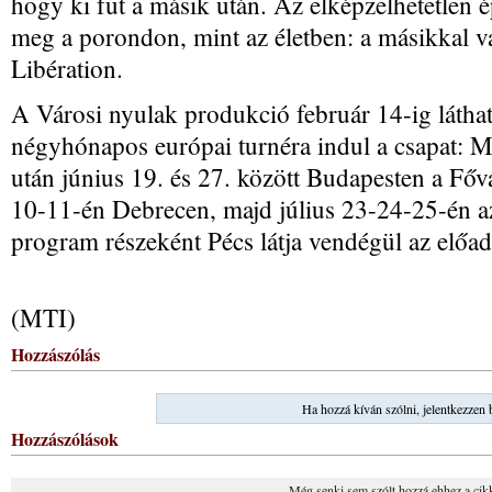
hogy ki fut a másik után. Az elképzelhetetlen é
meg a porondon, mint az életben: a másikkal val
Libération.
A Városi nyulak produkció február 14-ig láthat
négyhónapos európai turnéra indul a csapat: M
után június 19. és 27. között Budapesten a Főv
10-11-én Debrecen, majd július 23-24-25-én a
program részeként Pécs látja vendégül az előad
(MTI)
Hozzászólás
Ha hozzá kíván szólni, jelentkezzen 
Hozzászólások
Még senki sem szólt hozzá ehhez a cik