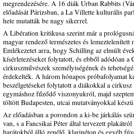
megrendezésére. A 16 diák Urban Rabbits (Vá
előadását Párizsban, a La Villette kulturális par
hete mutatták be nagy sikerrel.
A Libération kritikusa szerint már a prológusn
magyar rendező természetes és lemeztelenített m
Emlékezetet arra, hogy Schilling az elmúlt éve
kísérletezéseket folytatott, és ebből adódóan 
cirkuszművészek személyiségének és tehetségé
érdekelték. A három hónapos próbafolyamat k
beszélgetéseket folytatott a diákokkal a cirkusz
egymáshoz fűződő viszonyukról, majd szeptemb
töltött Budapesten, utcai mutatványokkal készül
Az előadásban a porondon a ki-be járkálás szün
van, s a Fancsikai Péter által tervezett plakátró
barátokból álló zenélő, klarinéton és egyéb fú