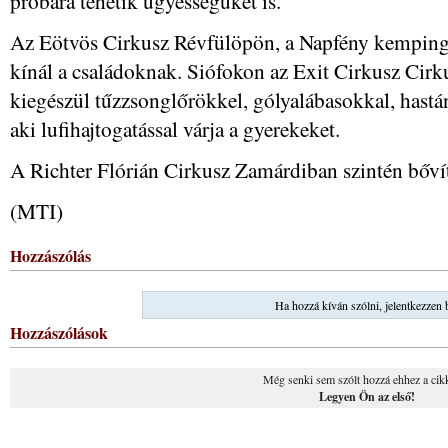
próbára tehetik ügyességüket is.
Az Eötvös Cirkusz Révfülöpön, a Napfény kemping 
kínál a családoknak. Siófokon az Exit Cirkusz Cirk
kiegészül tűzzsonglőrökkel, gólyalábasokkal, hast
aki lufihajtogatással várja a gyerekeket.
A Richter Flórián Cirkusz Zamárdiban szintén bővíte
(MTI)
Hozzászólás
Ha hozzá kíván szólni, jelentkezzen 
Hozzászólások
Még senki sem szólt hozzá ehhez a cik
Legyen Ön az első!