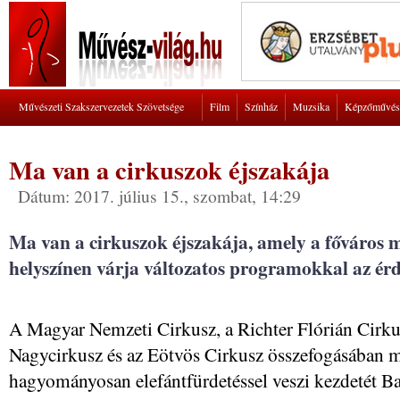
Művészeti Szakszervezetek Szövetsége
Film
Színház
Muzsika
Képzőművés
Ma van a cirkuszok éjszakája
Dátum: 2017. július 15., szombat, 14:29
Ma van a cirkuszok éjszakája, amely a főváros me
helyszínen várja változatos programokkal az ér
A Magyar Nemzeti Cirkusz, a Richter Flórián Cirkus
Nagycirkusz és az Eötvös Cirkusz összefogásában
hagyományosan elefántfürdetéssel veszi kezdetét B