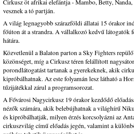
Cirkusz öt afrikai elefántja - Mambo, Betty, Nanda,
vesznek a tó partján.
A világ legnagyobb szárazföldi állatai 15 órakor ind
főúton át a strandra. A vállalkozó kedvű látogatók f
hátára.
Közvetlenül a Balaton parton a Sky Fighters repülő
közönséget, míg a Cirkusz téren felállított nagysáto
porondlátogatást tartanak a gyerekeknek, akik cirku
kipróbálhatnak. Az este folyamán lesz látható a Hor
tűzijátékkal zárul a programsorozat.
A Fővárosi Nagycirkusz 19 órakor kezdődő előadás
nézők számára, akik belebújhatnak a világhírű Niku
és kipróbálhatják, milyen érzés korcsolyázni az Ant
cirkuszvilág című előadás jegén, valamint a különb