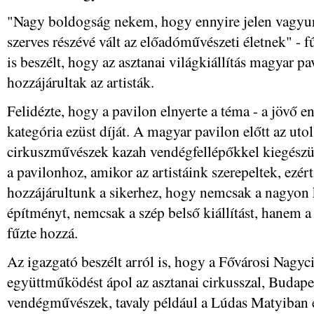
"Nagy boldogság nekem, hogy ennyire jelen vagyu
szerves részévé vált az előadóművészeti életnek" - fű
is beszélt, hogy az asztanai világkiállítás magyar pa
hozzájárultak az artisták.
Felidézte, hogy a pavilon elnyerte a téma - a jövő en
kategória ezüst díját. A magyar pavilon előtt az ut
cirkuszművészek kazah vendégfellépőkkel kiegészül
a pavilonhoz, amikor az artistáink szerepeltek, ezért
hozzájárultunk a sikerhez, hogy nemcsak a nagyon 
építményt, nemcsak a szép belső kiállítást, hanem a
fűzte hozzá.
Az igazgató beszélt arról is, hogy a Fővárosi Nagyc
együttműködést ápol az asztanai cirkusszal, Budape
vendégművészek, tavaly például a Lúdas Matyiban 