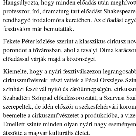
Hangsúlyozta, hogy minden előadás után meghívott
professzor, író, dramaturg tart előadást Shakespeare
rendhagyó irodalomóra keretében. Az előadást egyé
fesztiválon már bemutatták.
Fekete Péter közlése szerint a klasszikus cirkusz n
porondot a fővárosban, ahol a tavalyi Dima karác
előadással várják majd a közönséget.
Kiemelte, hogy a nyári fesztiválszezon legrangosabb 
cirkuszművészek: részt vettek a Pécsi Országos Szín
színházi fesztivál nyitó és záróünnepségén, cirkus
Szabadtéri Színpad előadássorozatát, a Szarvasi Sz
szerepeltek, de idén először a székesfehérvári koron
beemelte a cirkuszművészetet a produkcióba, a viz
Emellett szinte minden olyan nyári nagy eseményen, 
átszőtte a magyar kulturális életet.