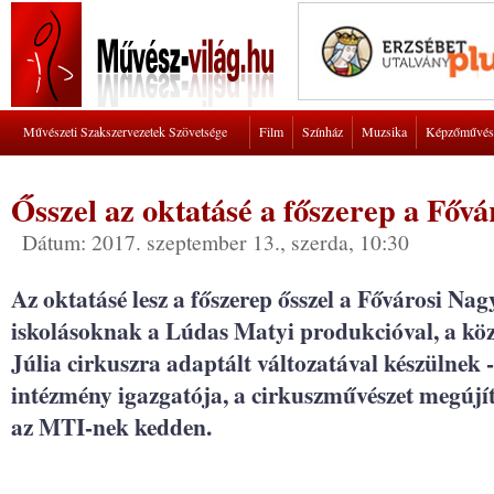
Művészeti Szakszervezetek Szövetsége
Film
Színház
Muzsika
Képzőművés
Ősszel az oktatásé a főszerep a Főv
Dátum: 2017. szeptember 13., szerda, 10:30
Az oktatásé lesz a főszerep ősszel a Fővárosi Na
iskolásoknak a Lúdas Matyi produkcióval, a kö
Júlia cirkuszra adaptált változatával készülnek -
intézmény igazgatója, a cirkuszművészet megújít
az MTI-nek kedden.