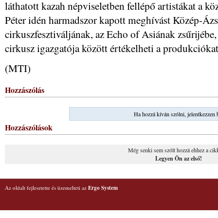
láthatott kazah népviseletben fellépő artistákat a 
Péter idén harmadszor kapott meghívást Közép-Ázs
cirkuszfesztiváljának, az Echo of Asiának zsűrijébe
cirkusz igazgatója között értékelheti a produkciókat
(MTI)
Hozzászólás
Ha hozzá kíván szólni, jelentkezzen 
Hozzászólások
Még senki sem szólt hozzá ehhez a cik
Legyen Ön az első!
Az oldalt fejlesztette és üzemelteti az
Ergo System