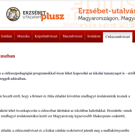
Színház
Muzsika
Képzőművészet
Táncművészet
Irodalom
Cirkuszművészet
kuszban
 a cirkuszpedagógiai programokkal össze lehet kapcsolni az iskolai tananyagot is - erről
reggeli adásában.
 beszélt erről, hogy a Rómeó és Júlia előadást követően rendhagyó irodalomórák lesznek a
ént lehet összekapcsolni a cirkuszban látottakat az iskolában hallottakkal. Hozzátette: ennek
án rendhagyó irodalomórákra kerül sor Magyarország legnevesebb Shakespeare-szakértői,
ó előadás a cirkuszművészet és a fizikai színház eszközeivel jeleníti meg a maffiakörnyezetbe