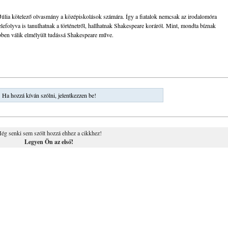
 Júlia kötelező olvasmány a középiskolások számára. Így a fiatalok nemcsak az irodalomóra
lefolyva is tanulhatnak a történetről, hallhatnak Shakespeare koráról. Mint, mondta bíznak
bben válik elmélyült tudássá Shakespeare műve.
Ha hozzá kíván szólni, jelentkezzen be!
ég senki sem szólt hozzá ehhez a cikkhez!
Legyen Ön az első!