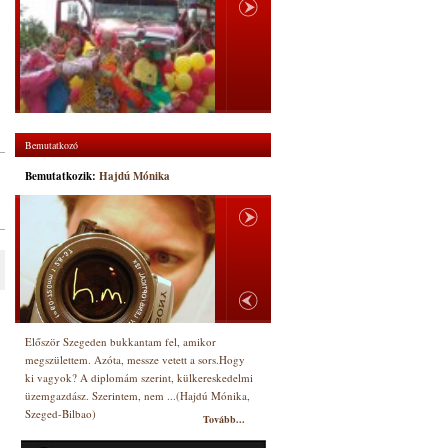
Bemutatkozó
Bemutatkozik:
Hajdú Mónika
Először Szegeden bukkantam fel, amikor
megszülettem. Azóta, messze vetett a sors.Hogy
ki vagyok? A diplomám szerint, külkereskedelmi
üzemgazdász. Szerintem, nem ...(Hajdú Mónika,
Szeged-Bilbao)
Tovább...