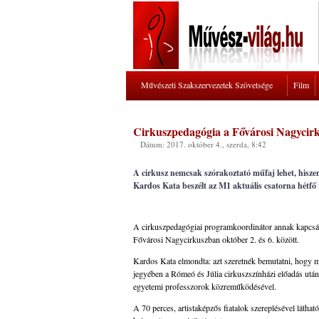
Művészeti Szakszervezetek Szövetsége
Film
Cirkuszpedagógia a Fővárosi Nagycir
Dátum: 2017. október 4., szerda, 8:42
A cirkusz nemcsak szórakoztató műfaj lehet, hiszen
Kardos Kata beszélt az M1 aktuális csatorna hétfő 
A cirkuszpedagógiai programkoordinátor annak kapcsán
Fővárosi Nagycirkuszban október 2. és 6. között.
Kardos Kata elmondta: azt szeretnék bemutatni, hogy mik
jegyében a Rómeó és Júlia cirkuszszínházi előadás ut
egyetemi professzorok közreműködésével.
A 70 perces, artistaképzős fiatalok szereplésével láthat