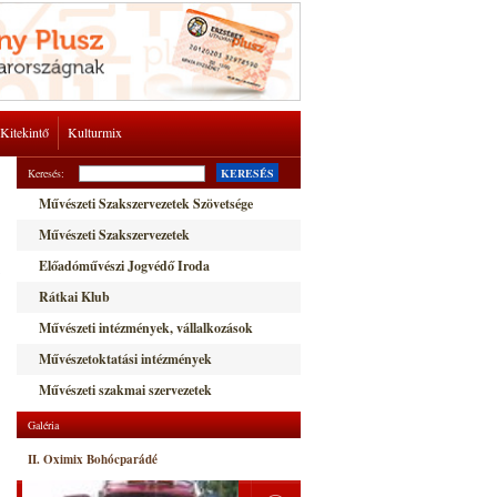
Kitekintő
Kulturmix
Keresés:
KERESÉS
Művészeti Szakszervezetek Szövetsége
Művészeti Szakszervezetek
Előadóművészi Jogvédő Iroda
Rátkai Klub
Művészeti intézmények, vállalkozások
Művészetoktatási intézmények
Művészeti szakmai szervezetek
Galéria
II. Oximix Bohócparádé