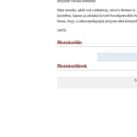
helyezett veronai történetet.
Mint mondta, adott volt a lehetőség, mivel a Rómeó és
keretében, hanem az előadást követő beszélgetésekbe be
benne, hogy a cirkuszpedagógiai program által könnye
(MTI)
Hozzászólás
Hozzászólások
M