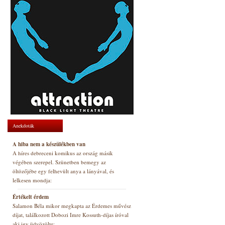
Anekdoták
A hiba nem a készülékben van
A híres debreceni komikus az ország másik
végében szerepel. Szünetben bemegy az
öltözőjébe egy felhevült anya a lányával, és
lelkesen mondja:
Értékelt érdem
Salamon Béla mikor megkapta az Érdemes művész
díjat, találkozott Dobozi Imre Kossuth-díjas íróval
aki igy üdvözölte: