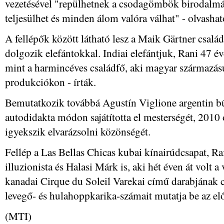
vezetésével "repülhetnek a csodagömbök birodalmá
teljesülhet és minden álom valóra válhat" - olvash
A fellépők között látható lesz a Maik Gärtner csalá
dolgozik elefántokkal. Indiai elefántjuk, Rani 47 é
mint a harmincéves családfő, aki magyar származású
produkciókon - írták.
Bemutatkozik továbbá Agustín Viglione argentin bű
autodidakta módon sajátította el mesterségét, 2010
igyekszik elvarázsolni közönségét.
Fellép a Las Bellas Chicas kubai kínairúdcsapat, Ra
illuzionista és Halasi Márk is, aki hét éven át volt 
kanadai Cirque du Soleil Varekai című darabjának c
levegő- és hulahoppkarika-számait mutatja be az el
(MTI)