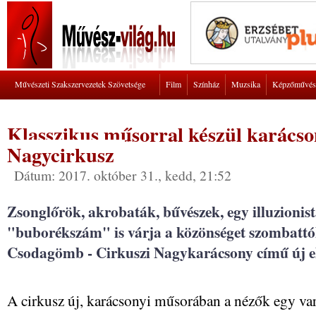
Művészeti Szakszervezetek Szövetsége
Film
Színház
Muzsika
Képzőművés
Klasszikus műsorral készül karácso
Nagycirkusz
Dátum: 2017. október 31., kedd, 21:52
Zsonglőrök, akrobaták, bűvészek, egy illuzionista
"buborékszám" is várja a közönséget szombattó
Csodagömb - Cirkuszi Nagykarácsony című új e
A cirkusz új, karácsonyi műsorában a nézők egy v