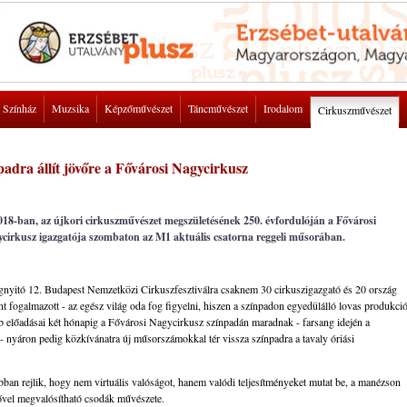
Színház
Muzsika
Képzőművészet
Táncművészet
Irodalom
Cirkuszművészet
adra állít jövőre a Fővárosi Nagycirkusz
2018-ban, az újkori cirkuszművészet megszületésének 250. évfordulóján a Fővárosi
ycirkusz igazgatója szombaton az M1 aktuális csatorna reggeli műsorában.
gnyitó 12. Budapest Nemzetközi Cirkuszfesztiválra csaknem 30 cirkuszigazgató és 20 ország
t fogalmazott - az egész világ oda fog figyelni, hiszen a színpadon egyedülálló lovas produkci
 előadásai két hónapig a Fővárosi Nagycirkusz színpadán maradnak - farsang idején a
 nyáron pedig közkívánatra új műsorszámokkal tér vissza színpadra a tavaly óriási
bban rejlik, hogy nem virtuális valóságot, hanem valódi teljesítményeket mutat be, a manézson
rővel megvalósítható csodák művészete.