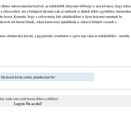
az állatos műsorszámokat kedveli, az érdeklődők túlnyomó többsége is arra kíváncsi, hogy mily
t a cirkuszoktól, ám a budapesti társulat csak az emberek és állatok békés együttélést, harmonik
tte hozzá. Kiemelte, hogy a szilveszterig futó előadásukban is ilyen helyzetet mutatnak be
sorok telt házzal futnak, sokan karácsonyi ajándéknak is cirkuszi belépőt vesznek a
házas előadásokra készül, a jegypénztár szombaton is egész nap várja az érdeklődőket - mondta
Ha hozzá kíván szólni, jelentkezzen be!
ég senki sem szólt hozzá ehhez a cikkhez!
Legyen Ön az első!