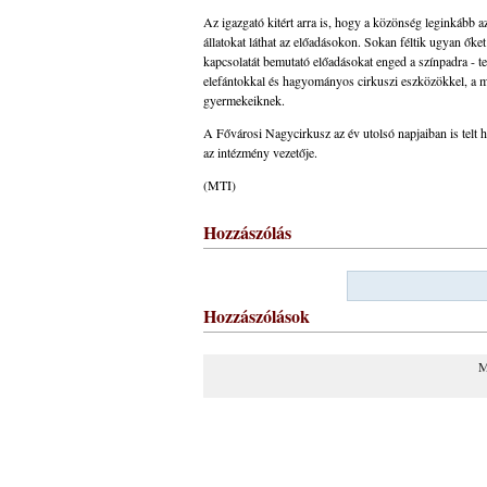
Az igazgató kitért arra is, hogy a közönség leginkább 
állatokat láthat az előadásokon. Sokan féltik ugyan őke
kapcsolatát bemutató előadásokat enged a színpadra - te
elefántokkal és hagyományos cirkuszi eszközökkel, a mű
gyermekeiknek.
A Fővárosi Nagycirkusz az év utolsó napjaiban is telt 
az intézmény vezetője.
(MTI)
Hozzászólás
Hozzászólások
M