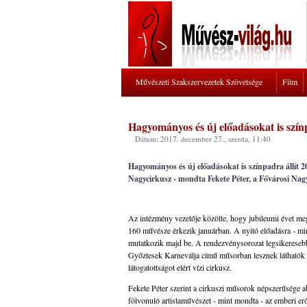
Művészeti Szakszervezetek Szövetsége
Film
Hagyományos és új előadásokat is színp
Dátum: 2017. december 27., szerda, 11:40
Hagyományos és új előadásokat is színpadra állít 
Nagycirkusz - mondta Fekete Péter, a Fővárosi Nag
Az intézmény vezetője közölte, hogy jubileumi évet me
160 művésze érkezik januárban. A nyitó előadásra - min
mutatkozik majd be. A rendezvénysorozat legsikeresebb
Győztesek Karneválja című műsorban lesznek láthatók -
látogatottságot elért vízi cirkusz.
Fekete Péter szerint a cirkuszi műsorok népszerűsége a
fölvonuló artistaművészet - mint mondta - az emberi e