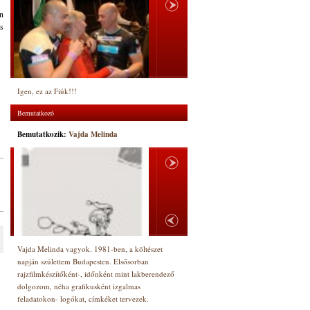
en
us
Igen, ez az Fiúk!!!
Bemutatkozó
Bemutatkozik:
Vajda Melinda
Vajda Melinda vagyok. 1981-ben, a költészet
napján születtem Budapesten. Elsősorban
rajzfilmkészítőként-, időnként mint lakberendező
dolgozom, néha grafikusként izgalmas
feladatokon- logókat, címkéket tervezek.