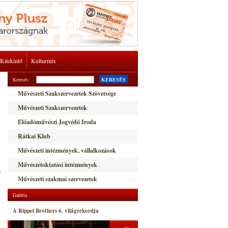
Kitekintő
Kulturmix
Keresés:
KERESÉS
Művészeti Szakszervezetek Szövetsége
Művészeti Szakszervezetek
Előadóművészi Jogvédő Iroda
Rátkai Klub
Művészeti intézmények, vállalkozások
Művészetoktatási intézmények
ó
Művészeti szakmai szervezetek
Galéria
A Rippel Brothers 6. világrekordja