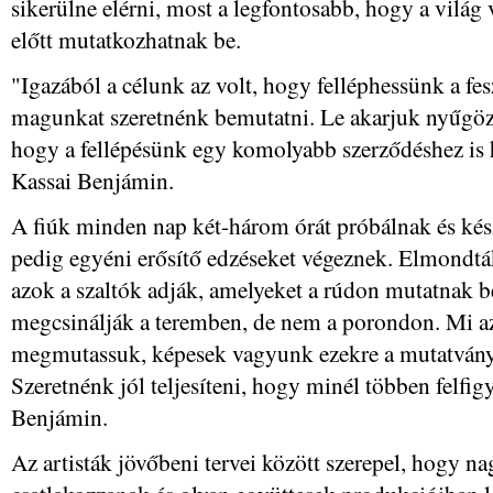
sikerülne elérni, most a legfontosabb, hogy a világ 
előtt mutatkozhatnak be.
"Igazából a célunk az volt, hogy felléphessünk a fes
magunkat szeretnénk bemutatni. Le akarjuk nyűgözn
hogy a fellépésünk egy komolyabb szerződéshez is 
Kassai Benjámin.
A fiúk minden nap két-három órát próbálnak és kész
pedig egyéni erősítő edzéseket végeznek. Elmondt
azok a szaltók adják, amelyeket a rúdon mutatnak b
megcsinálják a teremben, de nem a porondon. Mi az
megmutassuk, képesek vagyunk ezekre a mutatványo
Szeretnénk jól teljesíteni, hogy minél többen felfi
Benjámin.
Az artisták jövőbeni tervei között szerepel, hogy n