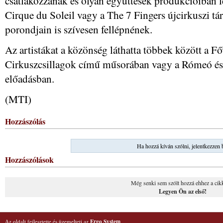
csatlakozzanak és olyan együttesek produkcióiban l
Cirque du Soleil vagy a The 7 Fingers újcirkuszi tá
porondjain is szívesen fellépnének.
Az artistákat a közönség láthatta többek között a 
Cirkuszcsillagok című műsorában vagy a Rómeó és 
előadásban.
(MTI)
Hozzászólás
Ha hozzá kíván szólni, jelentkezzen 
Hozzászólások
Még senki sem szólt hozzá ehhez a cik
Legyen Ön az első!
Az oldalt fejlesztette és üzemelteti az
Ergo System