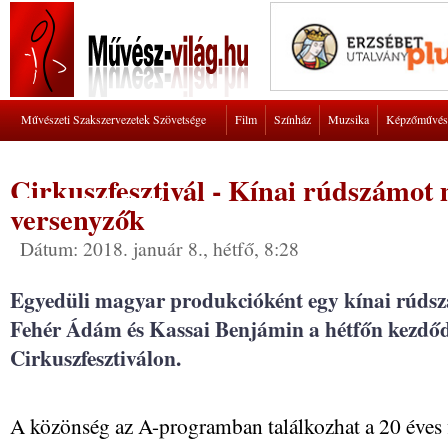
Művészeti Szakszervezetek Szövetsége
Film
Színház
Muzsika
Képzőművés
Cirkuszfesztivál - Kínai rúdszámot
versenyzők
Dátum: 2018. január 8., hétfő, 8:28
Egyedüli magyar produkcióként egy kínai rúdsz
Fehér Ádám és Kassai Benjámin a hétfőn kezdő
Cirkuszfesztiválon.
A közönség az A-programban találkozhat a 20 éves f