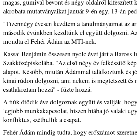
magas, gumival bevont és négy oldalról kifeszített 
akrobata mutatványaikat január 9-én egy, 13-án ped
"Tizennégy évesen kezdtem a tanulmányaimat az art
második évünkben kezdtünk el együtt dolgozni. Azó
mondta el Fehér Ádám az MTI-nek.
Kassai Benjámin összesen nyolc évet járt a Baross 
Szakközépiskolába. "Az első négy év felkészítő képz
alapot. Később, miután Ádámmal találkoztunk és jó 
kínai rúdon dolgozni, ami nekem is megtetszett és 
csatlakoztam hozzá" - fűzte hozzá.
A fiúk ötödik éve dolgoznak együtt és vallják, hogy
legjobb munkakapcsolat, hiszen hiába jó valaki ug
konfliktus, széthullik a csapat.
Fehér Ádám mindig tudta, hogy erőszámot szeretne