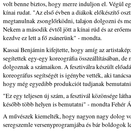
volt benne biztos, hogy merre induljon el. Végül egy
kínai rudat. "Az első évben a diákok előkészítő osz
megtanulnak zsonglőrködni, talajon dolgozni és m
Nekem a második évtől jött a kínai rúd és az erőeme
kezdve ez lett a fő zsánerünk" - mondta.
Kassai Benjámin kifejtette, hogy amíg az artistaké
segítettek egy-egy koreográfia összeállításában, d
dolgoznak a számaikon. A fesztiválra készült előad
koreográfus segítségét is igénybe vették, aki tanácsaiv
hogy még egyedibb produkciót tudjanak bemutatni
"Ez egy teljesen új szám, a fesztivál közönsége látha
később több helyen is bemutatni" - mondta Fehér 
A művészek kiemelték, hogy nagyon nagy dolog vol
seregszemle versenyprogramjába és bár boldogok le