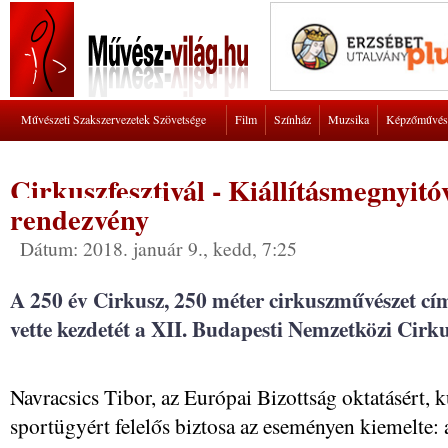
Művészeti Szakszervezetek Szövetsége
Film
Színház
Muzsika
Képzőművés
Cirkuszfesztivál - Kiállításmegnyitóv
rendezvény
Dátum: 2018. január 9., kedd, 7:25
A 250 év Cirkusz, 250 méter cirkuszművészet cím
vette kezdetét a XII. Budapesti Nemzetközi Cirkus
Navracsics Tibor, az Európai Bizottság oktatásért, ku
sportügyért felelős biztosa az eseményen kiemelte: