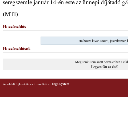
seregszemle január 14-én este az ünnepi díjátadó gá
(MTI)
Hozzászólás
Ha hozzá kíván szólni, jelentkezzen 
Hozzászólások
Még senki sem szólt hozzá ehhez a cik
Legyen Ön az első!
Az oldalt fejlesztette és üzemelteti az
Ergo System