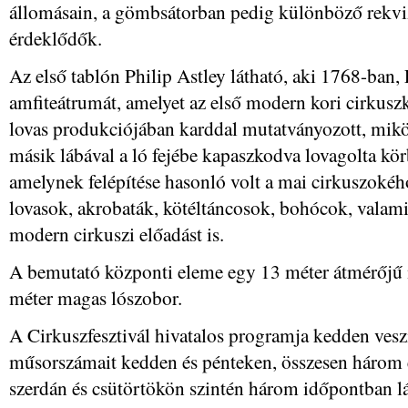
állomásain, a gömbsátorban pedig különböző rekvi
érdeklődők.
Az első tablón Philip Astley látható, aki 1768-ban
amfiteátrumát, amelyet az első modern kori cirkusz
lovas produkciójában karddal mutatványozott, mikö
másik lábával a ló fejébe kapaszkodva lovagolta kö
amelynek felépítése hasonló volt a mai cirkuszokéh
lovasok, akrobaták, kötéltáncosok, bohócok, valamin
modern cirkuszi előadást is.
A bemutató központi eleme egy 13 méter átmérőjű m
méter magas lószobor.
A Cirkuszfesztivál hivatalos programja kedden vesz
műsorszámait kedden és pénteken, összesen három 
szerdán és csütörtökön szintén három időpontban lá