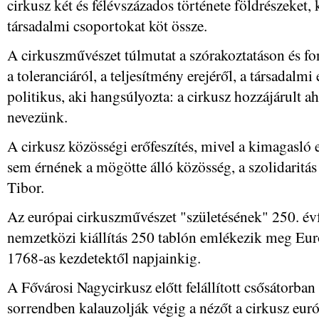
cirkusz két és félévszázados története földrészeket,
társadalmi csoportokat köt össze.
A cirkuszművészet túlmutat a szórakoztatáson és fo
a toleranciáról, a teljesítmény erejéről, a társadalmi
politikus, aki hangsúlyozta: a cirkusz hozzájárult 
nevezünk.
A cirkusz közösségi erőfeszítés, mivel a kimagasló
sem érnének a mögötte álló közösség, a szolidaritás
Tibor.
Az európai cirkuszművészet "születésének" 250. évf
nemzetközi kiállítás 250 tablón emlékezik meg Euró
1768-as kezdetektől napjainkig.
A Fővárosi Nagycirkusz előtt felállított csősátorban
sorrendben kalauzolják végig a nézőt a cirkusz eur