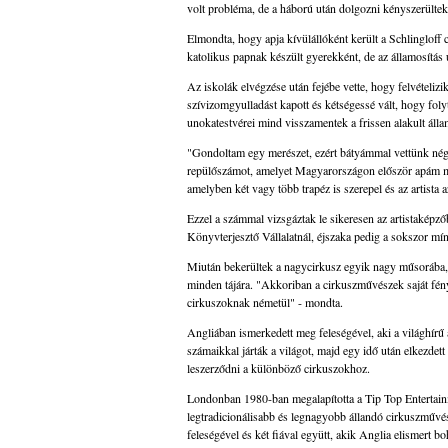
volt probléma, de a háború után dolgozni kényszerültek
Elmondta, hogy apja kívülállóként került a Schlingloff 
katolikus papnak készült gyerekként, de az államosítás
Az iskolák elvégzése után fejébe vette, hogy felvételizi
szívizomgyulladást kapott és kétségessé vált, hogy folyt
unokatestvérei mind visszamentek a frissen alakult álla
"Gondoltam egy merészet, ezért bátyámmal vettünk négy 
repülőszámot, amelyet Magyarországon először apám mu
amelyben két vagy több trapéz is szerepel és az artista 
Ezzel a számmal vizsgáztak le sikeresen az artistaképz
Könyvterjesztő Vállalatnál, éjszaka pedig a sokszor mí
Miután bekerültek a nagycirkusz egyik nagy műsorába, me
minden tájára. "Akkoriban a cirkuszművészek saját fé
cirkuszoknak németül" - mondta.
Angliában ismerkedett meg feleségével, aki a világhírű
számaikkal járták a világot, majd egy idő után elkezdett 
leszerződni a különböző cirkuszokhoz.
Londonban 1980-ban megalapította a Tip Top Entertain
legtradicionálisabb és legnagyobb állandó cirkuszművé
feleségével és két fiával együtt, akik Anglia elismert