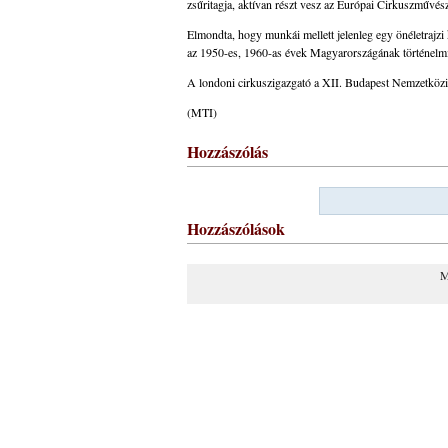
zsűritagja, aktívan részt vesz az Európai Cirkuszművés
Elmondta, hogy munkái mellett jelenleg egy önéletrajzi
az 1950-es, 1960-as évek Magyarországának történelmi, 
A londoni cirkuszigazgató a XII. Budapest Nemzetközi Ci
(MTI)
Hozzászólás
Hozzászólások
M