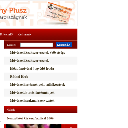
Kitekintő
Kulturmix
Keresés:
KERESÉS
Művészeti Szakszervezetek Szövetsége
Művészeti Szakszervezetek
Előadóművészi Jogvédő Iroda
Rátkai Klub
Művészeti intézmények, vállalkozások
Művészetoktatási intézmények
Művészeti szakmai szervezetek
g
Galéria
Nemzetközi Cirkuszfesztivál 2006
.