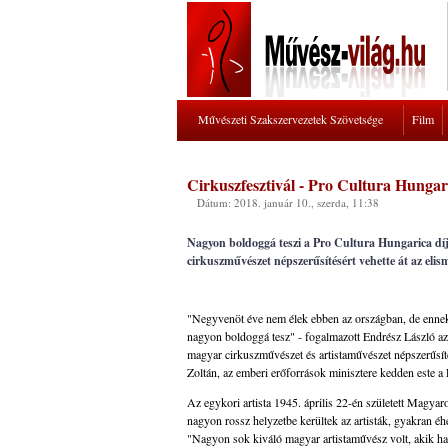
Művészeti Szakszervezetek Szövetsége
Film
Cirkuszfesztivál - Pro Cultura Hungar
Dátum: 2018. január 10., szerda, 11:38
Nagyon boldoggá teszi a Pro Cultura Hungarica díj
cirkuszművészet népszerűsítésért vehette át az eli
"Negyvenöt éve nem élek ebben az országban, de ennek e
nagyon boldoggá tesz" - fogalmazott Endrész László az
magyar cirkuszművészet és artistaművészet népszerűsítés
Zoltán, az emberi erőforrások minisztere kedden este 
Az egykori artista 1945. április 22-én született Magyar
nagyon rossz helyzetbe kerültek az artisták, gyakran éhez
"Nagyon sok kiváló magyar artistaművész volt, akik hat