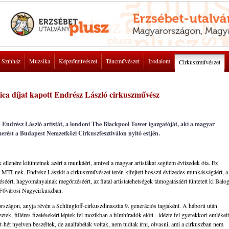
Színház
Muzsika
Képzőművészet
Táncművészet
Irodalom
Cirkuszművészet
ica díjat kapott Endrész László cirkuszművész
 Endrész László artistát, a londoni The Blackpool Tower igazgatóját, aki a magyar
smerést a Budapest Nemzetközi Cirkuszfesztiválon nyitó estjén.
llenére kitüntetnek azért a munkáért, amivel a magyar artistákat segítem évtizedek óta. Ez
 MTI-nek. Endrész Lászlót a cirkuszművészet terén kifejtett hosszú évtizedes munkásságáért, a
éért, hagyományainak megőrzéséért, az fiatal artistatehetségek támogatásáért tüntetett ki Balo
a Fővárosi Nagycirkuszban.
országon, anyja révén a Schlingloff-cirkuszdinasztia 9. generációs tagjaként. A háború után
tek, filléres fizetésekért léptek fel mozikban a filmhíradók előtt - idézte fel gyerekkori emlékeit
-hét nyelven beszéltek, de analfabéták voltak, nem tudtak írni, olvasni, ami a cirkuszban nem