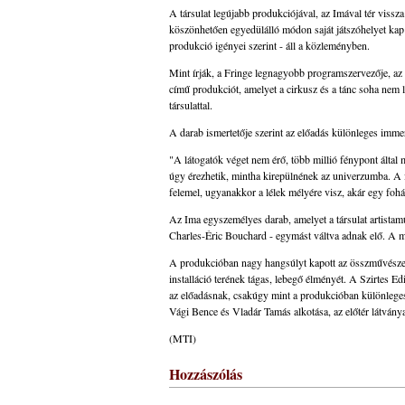
A társulat legújabb produkciójával, az Imával tér viss
köszönhetően egyedülálló módon saját játszóhelyet kap a
produkció igényei szerint - áll a közleményben.
Mint írják, a Fringe legnagyobb programszervezője, az
című produkciót, amelyet a cirkusz és a tánc soha nem l
társulattal.
A darab ismertetője szerint az előadás különleges imm
"A látogatók véget nem érő, több millió fénypont által 
úgy érezhetik, mintha kirepülnének az univerzumba. A
felemel, ugyanakkor a lélek mélyére visz, akár egy fohá
Az Ima egyszemélyes darab, amelyet a társulat artistam
Charles-Éric Bouchard - egymást váltva adnak elő. A 
A produkcióban nagy hangsúlyt kapott az összművészeti 
installáció terének tágas, lebegő élményét. A Szirtes E
az előadásnak, csakúgy mint a produkcióban különleges s
Vági Bence és Vladár Tamás alkotása, az előtér látvány
(MTI)
Hozzászólás