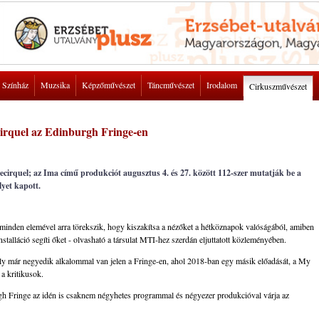
Színház
Muzsika
Képzőművészet
Táncművészet
Irodalom
Cirkuszművészet
ecirquel az Edinburgh Fringe-en
cirquel; az Ima című produkciót augusztus 4. és 27. között 112-szer mutatják be a
lyet kapott.
 minden elemével arra törekszik, hogy kiszakítsa a nézőket a hétköznapok valóságából, amiben
nstalláció segíti őket - olvasható a társulat MTI-hez szerdán eljuttatott közleményében.
mely már negyedik alkalommal van jelen a Fringe-en, ahol 2018-ban egy másik előadását, a My
a kritikusok.
gh Fringe az idén is csaknem négyhetes programmal és négyezer produkcióval várja az