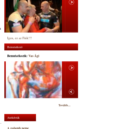
a
Igen, ez az Fiúk!!!
Bemutatkozó
Bemutatkozik:
Vas Ági
Tovább...
Anekdoták
A galamb neme