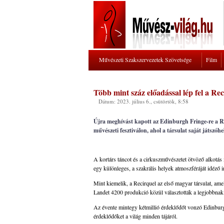
Művészeti Szakszervezetek Szövetsége
Film
Több mint száz előadással lép fel a R
Dátum: 2023. július 6., csütörtök, 8:58
Újra meghívást kapott az Edinburgh Fringe-re a Re
művészeti fesztiválon, ahol a társulat saját játszóhe
A kortárs táncot és a cirkuszművészetet ötvöző alkotás
egy különleges, a szakrális helyek atmoszféráját idéző i
Mint kiemelik, a Recirquel az első magyar társulat, a
Landet 4200 produkció közül választották a legjobbnak 
Az évente mintegy kétmillió érdeklődőt vonzó Edinbur
érdeklődőket a világ minden tájáról.