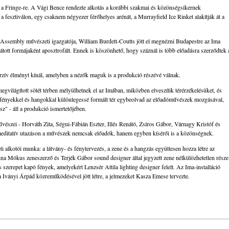
za a Fringe-re. A Vági Bence rendezte alkotás a korábbi szakmai és közönségsikernek
 fesztiválon, egy csaknem négyezer férőhelyes arénát, a Murrayfield Ice Rinket alakítják át a
 Assembly művészeti igazgatója, William Burdett-Coutts jött el megnézni Budapestre az Ima
átott formájaként aposztrofált. Ennek is köszönhető, hogy száznál is több előadásra szerződtek 
erzív élményt kínál, amelyben a nézők maguk is a produkció részévé válnak.
megvilágított sötét térben mélyülhetnek el az Imában, miközben elveszítik térérzékelésüket, és
 fényekkel és hangokkal különlegessé formált tér egybeolvad az előadóművészek mozgásával,
sz" - áll a produkció ismertetőjében.
űvészei - Horváth Zita, Ségui-Fábián Eszter, Illés Renátó, Zsíros Gábor, Várnagy Kristóf és
meditatív utazáson a művészek nemcsak előadók, hanem egyben kísérői is a közönségnek.
alkotói munka: a látvány- és fénytervezés, a zene és a hangzás együttesen hozza létre az
dina Mókus zeneszerző és Terjék Gábor sound designer által jegyzett zene nélkülözhetetlen része
zerepet kapó fények, amelyekért Lenzsér Attila lighting designer felelt. Az Ima-installáció
a Iványi Árpád közreműködésével jött létre, a jelmezeket Kasza Emese tervezte.