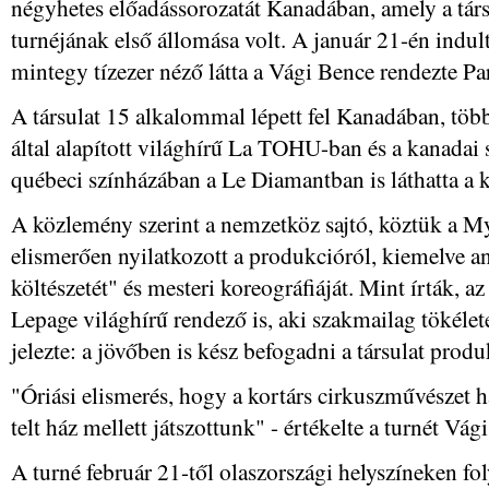
négyhetes előadássorozatát Kanadában, amely a társu
turnéjának első állomása volt. A január 21-én indu
mintegy tízezer néző látta a Vági Bence rendezte Pa
A társulat 15 alkalommal lépett fel Kanadában, töb
által alapított világhírű La TOHU-ban és a kanadai
québeci színházában a Le Diamantban is láthatta a 
A közlemény szerint a nemzetköz sajtó, köztük a M
elismerően nyilatkozott a produkcióról, kiemelve an
költészetét" és mesteri koreográfiáját. Mint írták, a
Lepage világhírű rendező is, aki szakmailag tökélete
jelezte: a jövőben is kész befogadni a társulat produ
"Óriási elismerés, hogy a kortárs cirkuszművészet 
telt ház mellett játszottunk" - értékelte a turnét Vá
A turné február 21-től olaszországi helyszíneken foly