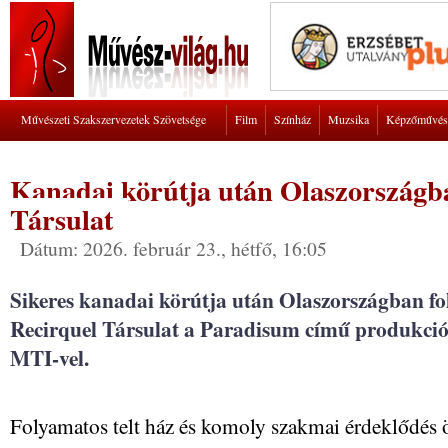
Művészeti Szakszervezetek Szövetsége
Film
Színház
Muzsika
Képzőművés
Kanadai körútja után Olaszországba
Társulat
Dátum: 2026. február 23., hétfő, 16:05
Sikeres kanadai körútja után Olaszországban fol
Recirquel Társulat a Paradisum című produkcióva
MTI-vel.
Folyamatos telt ház és komoly szakmai érdeklődés ö