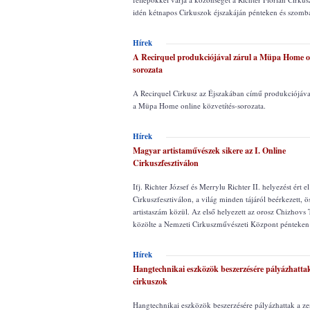
idén kétnapos Cirkuszok éjszakáján pénteken és szomb
Hírek
A Recirquel produkciójával zárul a Müpa Home o
sorozata
A Recirquel Cirkusz az Éjszakában című produkciójáva
a Müpa Home online közvetítés-sorozata.
Hírek
Magyar artistaművészek sikere az I. Online
Cirkuszfesztiválon
Ifj. Richter József és Merrylu Richter II. helyezést ért el
Cirkuszfesztiválon, a világ minden tájáról beérkezett, 
artistaszám közül. Az első helyezett az orosz Chizhovs T
közölte a Nemzeti Cirkuszművészeti Központ pénteken
Hírek
Hangtechnikai eszközök beszerzésére pályázhattak
cirkuszok
Hangtechnikai eszközök beszerzésére pályázhattak a ze