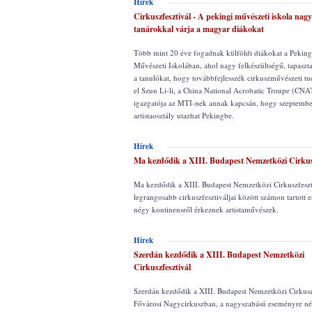
Hírek
Cirkuszfesztivál - A pekingi művészeti iskola nagy
tanárokkal várja a magyar diákokat
Több mint 20 éve fogadnak külföldi diákokat a Pekin
Művészeti Iskolában, ahol nagy felkészültségű, tapaszta
a tanulókat, hogy továbbfejlesszék cirkuszművészeti t
el Szun Li-li, a China National Acrobatic Troupe (CNA
igazgatója az MTI-nek annak kapcsán, hogy szeptemb
artistaosztály utazhat Pekingbe.
Hírek
Ma kezdődik a XIII. Budapest Nemzetközi Cirkusz
Ma kezdődik a XIII. Budapest Nemzetközi Cirkuszfeszti
legrangosabb cirkuszfesztiváljai között számon tartott
négy kontinensről érkeznek artistaművészek.
Hírek
Szerdán kezdődik a XIII. Budapest Nemzetközi
Cirkuszfesztivál
Szerdán kezdődik a XIII. Budapest Nemzetközi Cirkuszf
Fővárosi Nagycirkuszban, a nagyszabású eseményre né