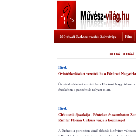
Művészeti Szakszervezetek Szövetsége
Film
Első
Előző
Hírek
Óvintézkedéseket vezettek be a Fővárosi Nagycir
Óvintézkedéseket vezetett be a Fővárosi Nagycirkusz a
érdekében a pandémiás helyzet miatt.
Hírek
Cirkuszok éjszakája - Pénteken és szombaton Za
Richter Flórián Cirkusz várja a közönséget
A Drónok a porondon című előadás kibővített változatá
fellépőkkel várja a közönséget a Richter Flórián Cirku