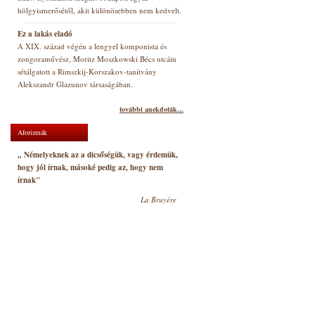
hölgyismerősétől, akit különösebben nem kedvelt.
Ez a lakás eladó
A XIX. század végén a lengyel komponista és
zongoraművész, Moritz Moszkowski Bécs utcáin
sétálgatott a Rimszkij-Korszakov-tanítvány
Alekszandr Glazunov társaságában.
további anekdoták...
Aforizmák
„ Némelyeknek az a dicsőségük, vagy érdemük,
hogy jól írnak, másoké pedig az, hogy nem
írnak"
La Bruyére