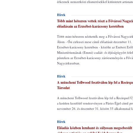
érkeznek nemzetközi elismerésekkel kitüntetett artista
Hírek
Több mint hétezren vettek részt a Fővárosi Nagyc
előadásain az Erzsébet-karácsony keretében
Több mint hétezren nézhették meg a Fővárosi Nagycir
Álom - Ősi cirkuszi mese című előadását december 11. 
Erzsébet-karácsony keretében - közölte az Emberi Erő
Minisztériumának (Emmi) család- és ifjúságügyért felel
pénteken az Erzsébet-karácsony záróeseményén a Fővá
Nagycirkuszban.
Hírek
A müncheni Tollwood fesztiválon lép fel a Recirqu
Társulat
A müncheni Tollwood fesztiválon lép fel a Recirquel Új
a kedden kezdődő rendezvényen a Párizs Éjjel című p
november 26. és december 31. között 33 alkalommal lá
Hírek
Előadás közben lezuhant és súlyosan megsebesült