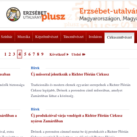
Színház
Muzsika
Képzőművészet
Táncművészet
Irodalom
Cirkuszművészet
4
1
2
3
5
6
7
8
9
Következő
Utolsó
Hírek
kuszban
Új műsorral jelentkezik a Richter Flórián Cirkusz
 nézők biztonsága
Tradicionális és modern elemek egyaránt szerepelnek a Richter Flórián
Cirkusz legújabb, Drónok a porondon című műsorában, amelyet
Zamárdiban láthat a közönség.
Hírek
márdiban a
Új produkcióval várja vendégeit a Richter Flórián Cirkusz
nyáron Zamárdiban
val, extra
Drónok a porondon címmel mutat be új produkciót a Richter Flórián
sz Zamárdiban az
Cirkusz szerdától Zamárdiban, az előadásról Richter Flórián