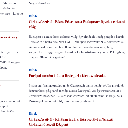
isztériumának
Nagycirkuszban.
- Előadó- és
tte meg - közölte
Hírek
Cirkuszfesztivál - Fekete Péter: ismét Budapestre figyelt a cirkuszi
világ
Budapest a nemzetközi cirkuszi világ figyelmének középpontjába került
idén az Arany
- értékelte a hétfő este zárult XIII. Budapest Nemzetközi Cirkuszfesztivál
sikerét a kultúráért felelős államtitkár, emlékeztetve arra is, hogy
chter nyerte idén
szeptembertől egy magyar diákokból álló artistaosztály indul Pekingben,
tközi
magyar állami támogatással.
ádió Jó reggelt,
ában.
Hírek
Európai turnéra indul a Recirquel újcirkusz társulat
Svájcban, Franciaországban és Olaszországban is fellép hétfőn induló és
i
február közepéig tartó turnéja alatt a Recirquel. Az újcirkusz társulat a
következő hetekben 12 városban összesen 20 alkalommal mutatja be a
páros, valamint a
Párizs éjjel, valamint a My Land című produkciót.
udapest
r kultúráért
Hírek
Cirkuszfesztivál - Kínában indít artista osztályt a Nemzeti
Cirkuszművészeti Központ