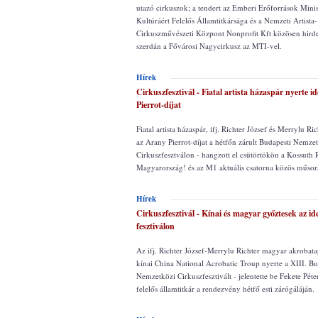
utazó cirkuszok; a tendert az Emberi Erőforrások Min
Kultúráért Felelős Államtitkársága és a Nemzeti Artista
Cirkuszművészeti Központ Nonprofit Kft közösen hirde
szerdán a Fővárosi Nagycirkusz az MTI-vel.
Hírek
Cirkuszfesztivál - Fiatal artista házaspár nyerte 
Pierrot-díjat
Fiatal artista házaspár, ifj. Richter József és Merrylu Ri
az Arany Pierrot-díjat a hétfőn zárult Budapesti Nemze
Cirkuszfesztválon - hangzott el csütörtökön a Kossuth R
Magyarország! és az M1 aktuális csatorna közös műsor
Hírek
Cirkuszfesztivál - Kínai és magyar győztesek az ide
fesztiválon
Az ifj. Richter József-Merrylu Richter magyar akrobata
kínai China National Acrobatic Troup nyerte a XIII. B
Nemzetközi Cirkuszfesztivált - jelentette be Fekete Péte
felelős államtitkár a rendezvény hétfő esti zárógáláján.