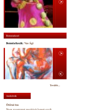
Bemutatkozó
Bemutatkozik:
Vas Ági
Tovább...
Anekdoták
Ötórai tea
Shaw nyomtatott meghívót kapott egyik