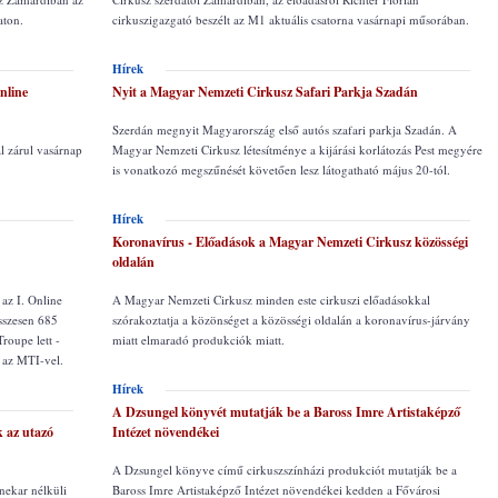
aton.
cirkuszigazgató beszélt az M1 aktuális csatorna vasárnapi műsorában.
Hírek
nline
Nyit a Magyar Nemzeti Cirkusz Safari Parkja Szadán
Szerdán megnyit Magyarország első autós szafari parkja Szadán. A
l zárul vasárnap
Magyar Nemzeti Cirkusz létesítménye a kijárási korlátozás Pest megyére
is vonatkozó megszűnését követően lesz látogatható május 20-tól.
Hírek
Koronavírus - Előadások a Magyar Nemzeti Cirkusz közösségi
oldalán
 az I. Online
A Magyar Nemzeti Cirkusz minden este cirkuszi előadásokkal
összesen 685
szórakoztatja a közönséget a közösségi oldalán a koronavírus-járvány
roupe lett -
miatt elmaradó produkciók miatt.
 az MTI-vel.
Hírek
A Dzsungel könyvét mutatják be a Baross Imre Artistaképző
 az utazó
Intézet növendékei
A Dzsungel könyve című cirkuszszínházi produkciót mutatják be a
nekar nélküli
Baross Imre Artistaképző Intézet növendékei kedden a Fővárosi