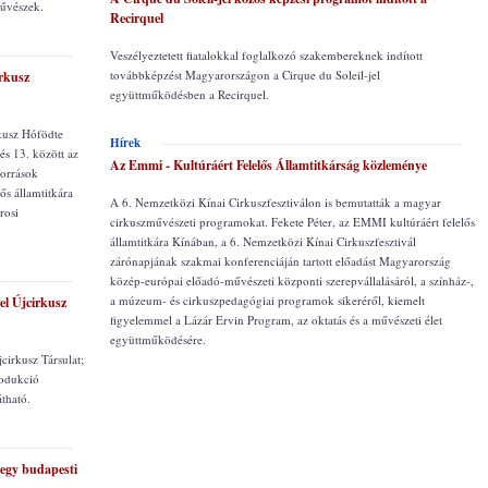
művészek.
Recirquel
Veszélyeztetett fiatalokkal foglalkozó szakembereknek indított
továbbképzést Magyarországon a Cirque du Soleil-jel
irkusz
együttműködésben a Recirquel.
kusz Hófödte
Hírek
és 13. között az
Az Emmi - Kultúráért Felelős Államtitkárság közleménye
források
ős államtitkára
A 6. Nemzetközi Kínai Cirkuszfesztiválon is bemutatták a magyar
rosi
cirkuszművészeti programokat. Fekete Péter, az EMMI kultúráért felelős
államtitkára Kínában, a 6. Nemzetközi Kínai Cirkuszfesztivál
zárónapjának szakmai konferenciáján tartott előadást Magyarország
közép-európai előadó-művészeti központi szerepvállalásáról, a színház-,
a múzeum- és cirkuszpedagógiai programok sikeréről, kiemelt
el Újcirkusz
figyelemmel a Lázár Ervin Program, az oktatás és a művészeti élet
együttműködésére.
cirkusz Társulat;
rodukció
tható.
 egy budapesti