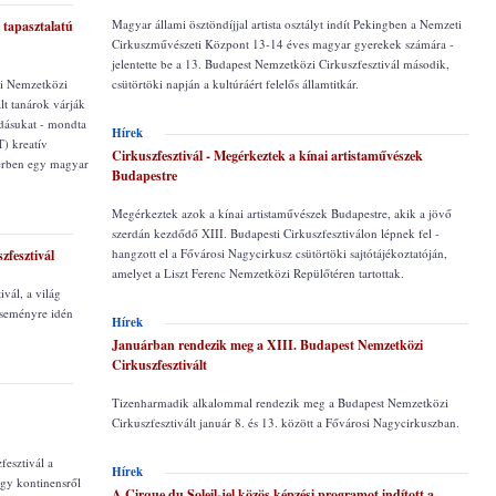
Magyar állami ösztöndíjjal artista osztályt indít Pekingben a Nemzeti
 tapasztalatú
Cirkuszművészeti Központ 13-14 éves magyar gyerekek számára -
jelentette be a 13. Budapest Nemzetközi Cirkuszfesztivál második,
gi Nemzetközi
csütörtöki napján a kultúráért felelős államtitkár.
lt tanárok várják
udásukat - mondta
Hírek
T) kreatív
Cirkuszfesztivál - Megérkeztek a kínai artistaművészek
erben egy magyar
Budapestre
Megérkeztek azok a kínai artistaművészek Budapestre, akik a jövő
szerdán kezdődő XIII. Budapesti Cirkuszfesztiválon lépnek fel -
hangzott el a Fővárosi Nagycirkusz csütörtöki sajtótájékoztatóján,
fesztivál
amelyet a Liszt Ferenc Nemzetközi Repülőtéren tartottak.
vál, a világ
 eseményre idén
Hírek
Januárban rendezik meg a XIII. Budapest Nemzetközi
Cirkuszfesztivált
Tizenharmadik alkalommal rendezik meg a Budapest Nemzetközi
Cirkuszfesztivált január 8. és 13. között a Fővárosi Nagycirkuszban.
esztivál a
Hírek
gy kontinensről
A Cirque du Soleil-jel közös képzési programot indított a