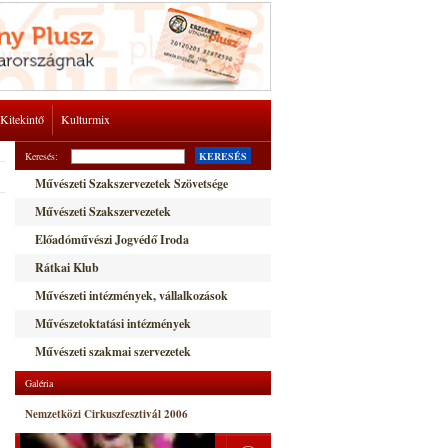
Kitekintő
Kulturmix
Keresés:
KERESÉS
Művészeti Szakszervezetek Szövetsége
Művészeti Szakszervezetek
Előadóművészi Jogvédő Iroda
Rátkai Klub
Művészeti intézmények, vállalkozások
Művészetoktatási intézmények
Művészeti szakmai szervezetek
Galéria
Nemzetközi Cirkuszfesztivál 2006