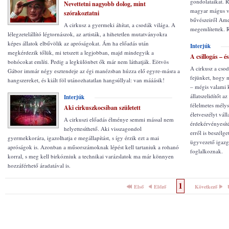
gondolataikat. 
Nevettetni nagyobb dolog, mint
magyar mágus vol
szórakoztatni
bűvészeiről Am
A cirkusz a gyermeki áhítat, a csodák világa. A
megemlítettek. 
lélegzetelállító légtornászok, az artisták, a hihetetlen mutatványokra
képes állatok elbűvölik az apróságokat. Ám ha előadás után
Interjúk
megkérdezik tőlük, mi tetszett a legjobban, majd mindegyik a
A csillogás – 
bohócokat említi. Pedig a legkülönbet ők már nem láthatják. Eötvös
A cirkusz a csod
Gábor immár négy esztendeje az égi manézsban húzza elő egyre-másra a
fejünket, hogy m
hangszereket, és kiált föl utánozhatatlan hangsúllyal: van mááásik!
– mégis valami k
állatszelidítőt a
Interjúk
félelmetes mélys
Aki cirkuszkocsiban született
életveszélyt vál
A cirkuszi előadás élménye semmi mással nem
érdekérvényesít
helyettesíthető. Aki visszagondol
erről is beszélg
gyermekkorára, igazolhatja e megállapítást, s így érzik ezt a mai
ügyvezető igazga
apróságok is. Azonban a műsorszámoknak lépést kell tartaniuk a rohanó
foglalkoznak.
korral, s meg kell birkózniuk a technikai varázslatok ma már könnyen
hozzáférhető áradatával is.
1
Első
Előző
Következő