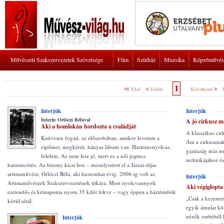
Művészeti Szakszervezetek Szövetsége
Film
Színház
Muzsika
Képzőművés
1
Első
Előző
Következő
Interjúk
Interjúk
Interjú Orlóczi Bélával
A jó cirkusz m
Aki a homlokán hordozta a családját
A klasszikus cir
Kedvesen fogad, az előszobában, amikor levetem a
Ám a cirkusznak
cipőmet, megkérdi, hányas lábam van. Harmincnyolcas,
gazdaság más ter
felelem. Az nem lesz jó, mert ez a női papucs
technikájához és
harmincötös. Az bizony kicsi lesz – mosolyodott el a Jászai-díjas
artistaművész, Orlóczi Béla, aki huszonhat évig, 2006-ig volt az
Interjúk
Artistaművészek Szakszervezetének titkára. Most nyolcvannyolc
Aki végiglopta
esztendős és kétnaponta nyom 35 kilót fekve – vagy éppen a háztömbök
„Csak a kezemet 
körül sétál.
egyik ámulat köv
nézők zsebéből k
Interjúk