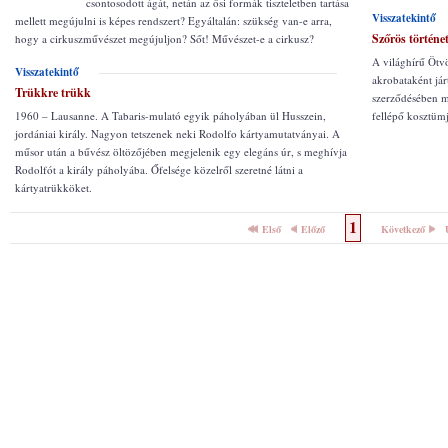
csontosodott ágát, netán az ősi formák tiszteletben tartása
Visszatekintő
mellett megújulni is képes rendszert? Egyáltalán: szükség van-e arra,
Szőrös történe
hogy a cirkuszművészet megújuljon? Sőt! Művészet-e a cirkusz?
A világhírű Ötvö
Visszatekintő
akrobataként jár
Trükkre trükk
szerződésében mé
1960 – Lausanne. A Tabaris-mulató egyik páholyában ül Husszein,
fellépő kosztümj
jordániai király. Nagyon tetszenek neki Rodolfo kártyamutatványai. A
műsor után a bűvész öltözőjében megjelenik egy elegáns úr, s meghívja
Rodolfót a király páholyába. Őfelsége közelről szeretné látni a
kártyatrükköket.
1
Első
Előző
Következő