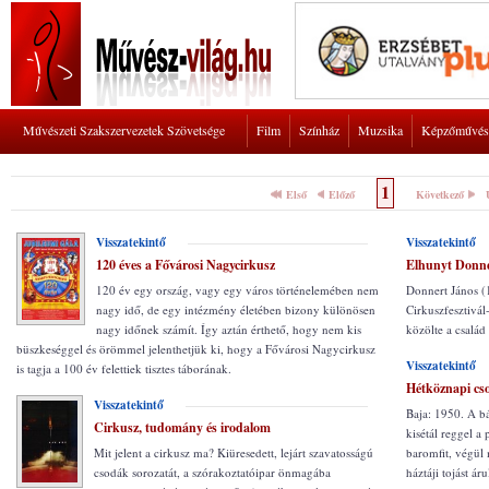
Művészeti Szakszervezetek Szövetsége
Film
Színház
Muzsika
Képzőművés
1
Első
Előző
Következő
Visszatekintő
Visszatekintő
120 éves a Fővárosi Nagycirkusz
Elhunyt Donne
120 év egy ország, vagy egy város történelemében nem
Donnert János (
nagy idő, de egy intézmény életében bizony különösen
Cirkuszfesztivál
nagy időnek számít. Így aztán érthető, hogy nem kis
közölte a család
büszkeséggel és örömmel jelenthetjük ki, hogy a Fővárosi Nagycirkusz
Visszatekintő
is tagja a 100 év felettiek tisztes táborának.
Hétköznapi cs
Visszatekintő
Baja: 1950. A b
Cirkusz, tudomány és irodalom
kisétál reggel a
Mit jelent a cirkusz ma? Kiüresedett, lejárt szavatosságú
baromfit, végül 
csodák sorozatát, a szórakoztatóipar önmagába
háztáji tojást áru