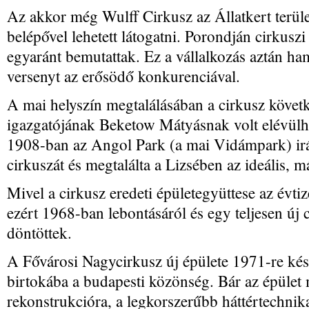
Az akkor még Wulff Cirkusz az Állatkert területé
belépővel lehetett látogatni. Porondján cirkuszi
egyaránt bemutattak. Ez a vállalkozás aztán ham
versenyt az erősödő konkurenciával.
A mai helyszín megtalálásában a cirkusz követ
igazgatójának Beketow Mátyásnak volt elévülhe
1908-ban az Angol Park (a mai Vidámpark) irán
cirkuszát és megtalálta a Lizsében az ideális, 
Mivel a cirkusz eredeti épületegyüttese az évtiz
ezért 1968-ban lebontásáról és egy teljesen új c
döntöttek.
A Fővárosi Nagycirkusz új épülete 1971-re kész
birtokába a budapesti közönség. Bár az épület
rekonstrukcióra, a legkorszerűbb háttértechnika