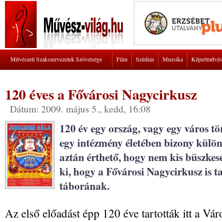
Művészeti Szakszervezetek Szövetsége
Film
Színház
Muzsika
Képzőművés
120 éves a Fővárosi Nagycirkusz
Dátum: 2009. május 5., kedd, 16:08
120 év egy ország, vagy egy város t
egy intézmény életében bizony külön
aztán érthető, hogy nem kis büszkes
ki, hogy a Fővárosi Nagycirkusz is tag
táborának.
Az első előadást épp 120 éve tartották itt a Vár