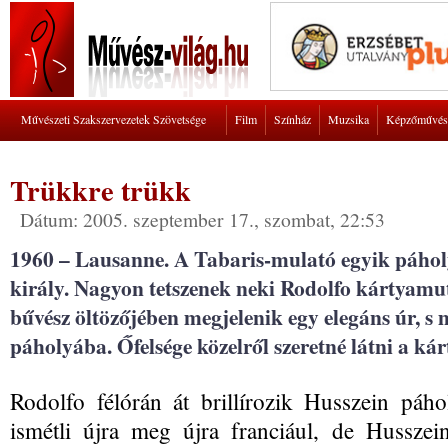
Művészeti Szakszervezetek Szövetsége
Film
Színház
Muzsika
Képzőművés
Trükkre trükk
Dátum: 2005. szeptember 17., szombat, 22:53
1960 – Lausanne. A Tabaris-mulató egyik páhol
király. Nagyon tetszenek neki Rodolfo kártyamu
bűvész öltözőjében megjelenik egy elegáns úr, s 
páholyába. Őfelsége közelről szeretné látni a ká
Rodolfo félórán át brillírozik Husszein páho
ismétli újra meg újra franciául, de Hussze